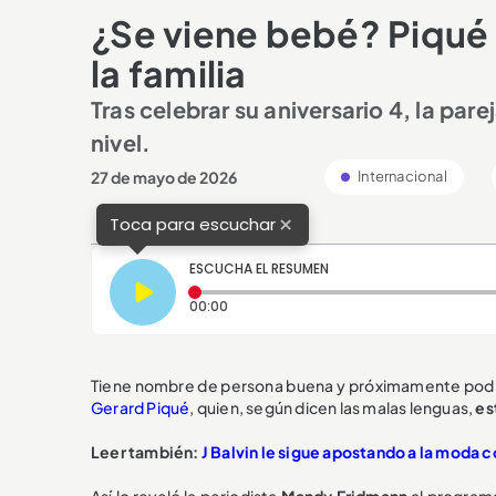
¿Se viene bebé? Piqué 
la familia
Tras celebrar su aniversario 4, la pare
nivel.
27 de mayo de 2026
Internacional
×
Toca para escuchar
ESCUCHA EL RESUMEN
Tiempo transcurrido: 0 segundos
00:00
Tiene nombre de persona buena y próximamente podr
Gerard Piqué
, quien, según dicen las malas lenguas,
es
Leer también:
J Balvin le sigue apostando a la moda c
Así lo reveló la periodista
Mandy Fridmann
al programa