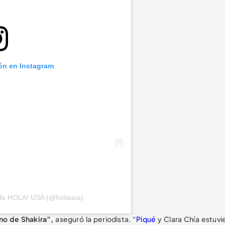
ión en Instagram
 de HOLA! USA (@holausa)
no de Shakira”,
aseguró la periodista. “
Piqué
y Clara Chía estuvi