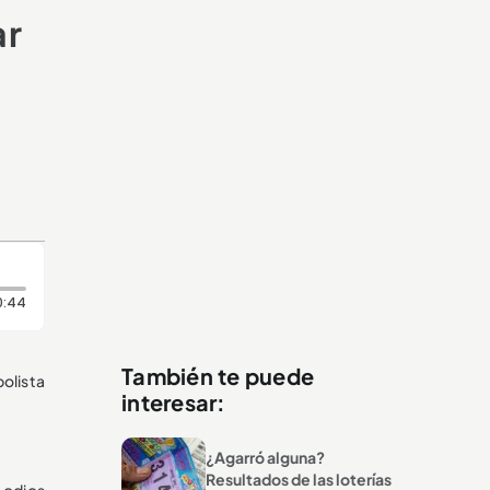
ar
Duración: 44 segundos
0:44
También te puede
bolista
interesar:
¿Agarró alguna?
Resultados de las loterías
s odios