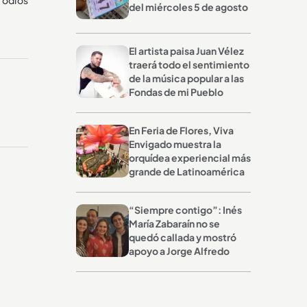
del miércoles 5 de agosto
El artista paisa Juan Vélez
traerá todo el sentimiento
de la música popular a las
Fondas de mi Pueblo
En Feria de Flores, Viva
Envigado muestra la
orquídea experiencial más
grande de Latinoamérica
“Siempre contigo”: Inés
María Zabaraín no se
quedó callada y mostró
apoyo a Jorge Alfredo