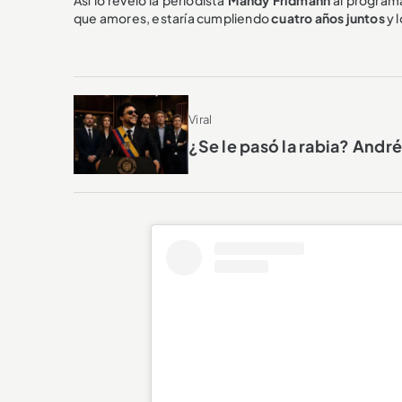
que amores, estaría cumpliendo
cuatro años juntos
y 
Viral
¿Se le pasó la rabia? And