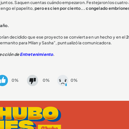
 juntos. Saquen cuentas cuándo empezaron. Festejaron los cuatro 
 tengo el papelito,
pero es cien por ciento... congelado embrione
 año.
abrían decidido que ese proyecto se convierta en un hecho y en el
2
hermanito para Milan y Sasha”, puntualizó la comunicadora.
sección de
Entretenimiento
.
0%
0%
0%