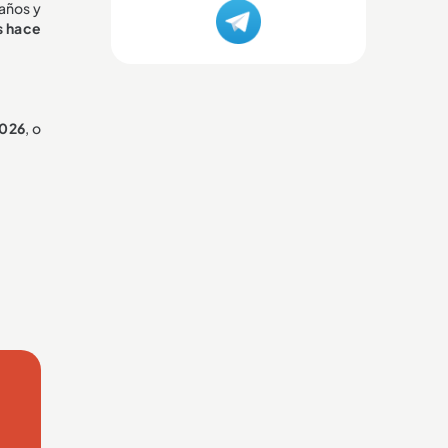
años y
s hace
026
, o