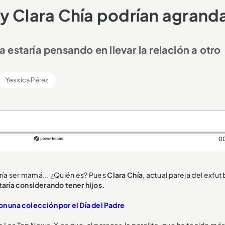
y Clara Chía podrían agrand
ja estaría pensando en llevar la relación a otro
Yessica Pérez
0
ía ser mamá... ¿Quién es? Pues
Clara Chía
, actual pareja del exfut
taría considerando tener hijos.
on una colección por el Día del Padre
 Las Top News. Y es que, al parecer, la parejita, que ha tenido má