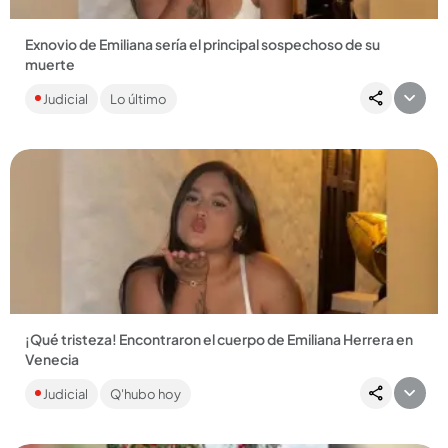
Exnovio de Emiliana sería el principal sospechoso de su
muerte
Le contamos lo que se conoce hasta ahora sobre la muerte
Judicial
Lo último
de la joven de 19 años....
Compartir Noticia
¡Qué tristeza! Encontraron el cuerpo de Emiliana Herrera en
Venecia
Autoridades confirmaron que se trata de la joven de 19 años,
Judicial
Q'hubo hoy
tras coincidencia de huellas dactilares....