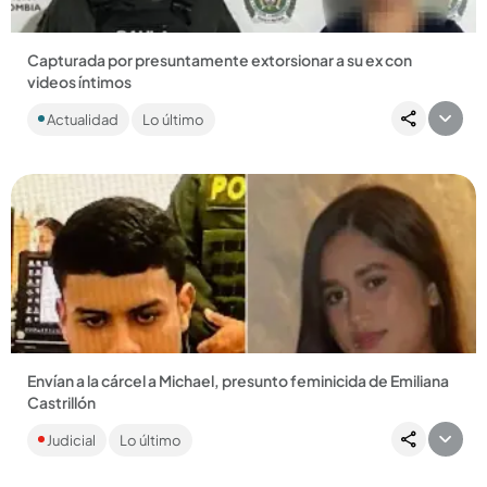
Capturada por presuntamente extorsionar a su ex con
videos íntimos
La mujer fue capturada en zona rural de Venecia, luego de
Actualidad
Lo último
que le exigiera una gran suma de dinero a su expareja, un
policía...
Compartir Noticia
Envían a la cárcel a Michael, presunto feminicida de Emiliana
Castrillón
Según la Fiscalía, la joven fue asesinada a bala porque se
Judicial
Lo último
negó a continuar la relación afectiva con el presunto
agresor....