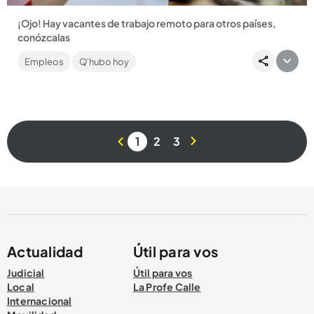
¡Ojo! Hay vacantes de trabajo remoto para otros países,
conózcalas
La modalidad de trabajo híbrido o remoto permite trabajar
Empleos
Q'hubo hoy
incluso para empresas de otros países. En este artículo te
contamos...
1
2
3
Compartir Noticia
Actualidad
Útil para vos
Judicial
Útil para vos
Local
La Profe Calle
Internacional