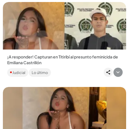
Compartir Noticia
¡A responder! Capturan en Titiribí al presunto feminicida de
Emiliana Castrillón
La joven fue reportada como desaparecida el 1.° de
Judicial
Lo último
noviembre de 2025 y su cuerpo fue encontrado diez días
después en zona...
Compartir Noticia