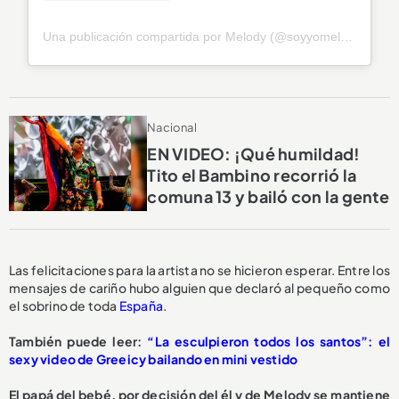
Una publicación compartida por Melody (@soyyomelody)
Nacional
EN VIDEO: ¡Qué humildad!
Tito el Bambino recorrió la
comuna 13 y bailó con la gente
Las felicitaciones para la artista no se hicieron esperar. Entre los
mensajes de cariño hubo alguien que declaró al pequeño como
el sobrino de toda
España
.
También puede leer:
“La esculpieron todos los santos”: el
sexy video de Greeicy bailando en mini vestido
El papá del bebé, por decisión del él y de Melody se mantiene