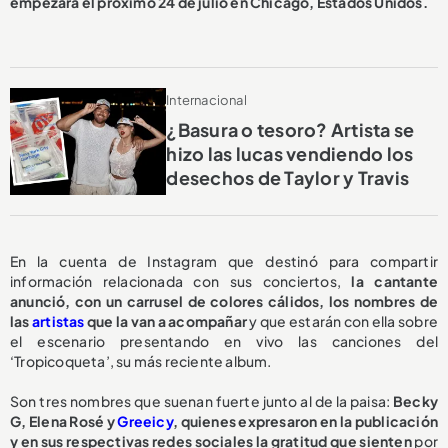
empezará el próximo 24 de julio en Chicago, Estados Unidos.
Internacional
¿Basura o tesoro? Artista se
hizo las lucas vendiendo los
desechos de Taylor y Travis
En la cuenta de Instagram que destinó para compartir
información relacionada con sus conciertos,
la cantante
anunció, con un carrusel de colores cálidos, los nombres de
las
artistas
que la van a acompañar
y que estarán con ella sobre
el escenario presentando en vivo las canciones del
‘Tropicoqueta’, su más reciente album.
Son tres nombres que suenan fuerte junto al de la paisa:
Becky
G, Elena Rosé y
Greeicy
, quienes expresaron en la publicación
y en sus respectivas redes sociales la gratitud que sienten
por