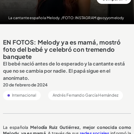
La cantante española Melody. /FOTO: INSTAGRAM @soyyomelody
EN FOTOS: Melody ya es mamá, mostró
foto del bebé y celebró con tremendo
banquete
El bebé nació antes de lo esperado y la cantante está
que no se cambia por nadie. El papá sigue en el
anonimato.
20 de febrero de 2024
Internacional
Andrés Fernando García Hernández
La española
Melodía Ruiz Gutiérrez, mejor conocida como
Melody, ya es mamá
. A través de sus
redes sociales
informó la