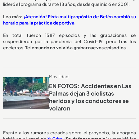
lideró el programa durante 18 años, desde que inició en 2001.
Lea más:
¡Atención! Pista multipropósito de Belén cambió su
horario para la práctica deportiva
En total fueron 1587 episodios y las grabaciones se
suspendieron por la pandemia del Covid-19, pero tras los
encierros,
Telemundo
no volvió a grabar nuevos episodios
.
Movilidad
EN FOTOS: Accidentes en Las
Palmas dejan 3 ciclistas
heridos y los conductores se
volaron
Frente a los rumores creados sobre el proyecto, la abogada
habló en el canal de
YuTube
‘En defensa propia’
y resolvió las