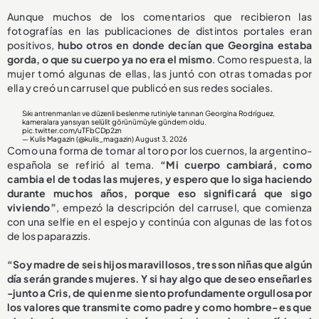
Aunque muchos de los comentarios que recibieron las
fotografías en las publicaciones de distintos portales eran
positivos,
hubo otros en donde decían que Georgina estaba
gorda, o que su cuerpo ya no era el mismo
. Como respuesta, la
mujer tomó algunas de ellas, las juntó con otras tomadas por
ella y creó un carrusel que publicó en sus redes sociales.
Sıkı antrenmanları ve düzenli beslenme rutiniyle tanınan Georgina Rodríguez,
kameralara yansıyan selülit görünümüyle gündem oldu.
pic.twitter.com/uTFbCDp2zn
— Kulis Magazin (@kulis_magazin)
August 3, 2026
Como una forma de tomar al toro por los cuernos, la argentino-
española se refirió al tema.
“Mi cuerpo cambiará, como
cambia el de todas las mujeres, y espero que lo siga haciendo
durante muchos años, porque eso significará que sigo
viviendo”
, empezó la descripción del carrusel, que comienza
con una selfie en el espejo y continúa con algunas de las fotos
de los paparazzis.
“Soy madre de seis hijos maravillosos, tres son niñas que algún
día serán grandes mujeres. Y si hay algo que deseo enseñarles
-junto a Cris, de quien me siento profundamente orgullosa por
los valores que transmite como padre y como hombre- es que