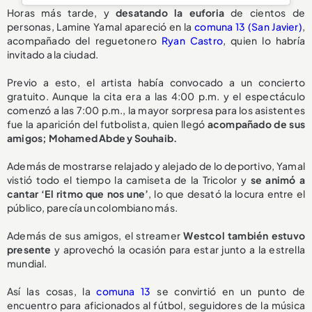
Horas más tarde, y
desatando la euforia
de cientos de
personas, Lamine Yamal apareció en la
comuna 13 (San Javier)
,
acompañado del reguetonero
Ryan Castro
, quien lo habría
invitado a la ciudad.
Previo a esto, el artista había convocado a un concierto
gratuito. Aunque la cita era a las 4:00 p.m. y el espectáculo
comenzó a las 7:00 p.m., la mayor sorpresa para los asistentes
fue la aparición del futbolista, quien llegó
acompañado de sus
amigos; Mohamed Abde y Souhaib.
Además de mostrarse relajado y alejado de lo deportivo, Yamal
vistió todo el tiempo la camiseta de la Tricolor y
se animó a
cantar ‘El ritmo que nos une’
, lo que desató la locura entre el
público, parecía un colombiano más.
Además de sus amigos, el streamer
Westcol también estuvo
presente
y aprovechó la ocasión para estar junto a la estrella
mundial.
Así las cosas, la
comuna 13
se convirtió en un punto de
encuentro para aficionados al fútbol, seguidores de la música