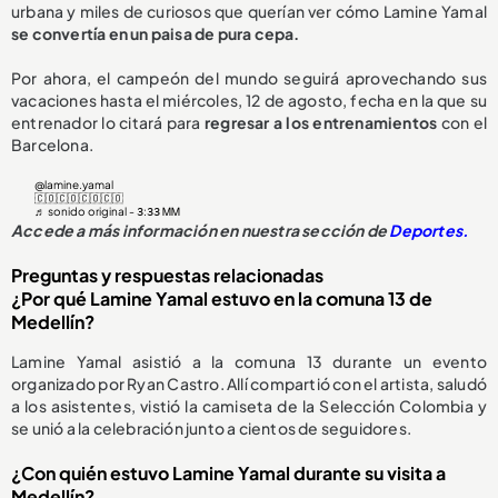
urbana y miles de curiosos que querían ver cómo Lamine Yamal
se convertía en un paisa de pura cepa.
Por ahora, el campeón del mundo seguirá aprovechando sus
vacaciones hasta el miércoles, 12 de agosto, fecha en la que su
entrenador lo citará para
regresar a los entrenamientos
con el
Barcelona.
@lamine.yamal
🇨🇴🇨🇴🇨🇴🇨🇴
♬ sonido original - 𝟥:𝟥𝟥 ᎷᎷ
Accede a más información en nuestra sección de
Deportes.
Preguntas y respuestas relacionadas
¿Por qué Lamine Yamal estuvo en la comuna 13 de
Medellín?
Lamine Yamal asistió a la comuna 13 durante un evento
organizado por Ryan Castro. Allí compartió con el artista, saludó
a los asistentes, vistió la camiseta de la Selección Colombia y
se unió a la celebración junto a cientos de seguidores.
¿Con quién estuvo Lamine Yamal durante su visita a
Medellín?