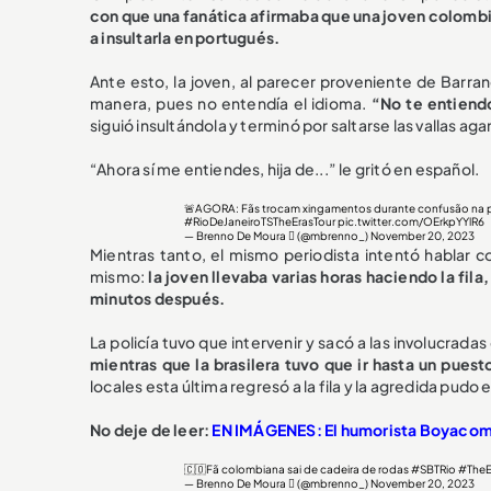
con que una fanática afirmaba que una joven colombia
a insultarla en portugués.
Ante esto, la joven, al parecer proveniente de Barra
manera, pues no entendía el idioma.
“No te entiendo
siguió insultándola y terminó por saltarse las vallas ag
“Ahora sí me entiendes, hija de...” le gritó en español.
🚨AGORA: Fãs trocam xingamentos durante confusão na
#RioDeJaneiroTSTheErasTour
pic.twitter.com/OErkpYYlR6
— Brenno De Moura  (@mbrenno_)
November 20, 2023
Mientras tanto, el mismo periodista intentó hablar c
mismo:
la joven llevaba varias horas haciendo la fi
minutos después.
La policía tuvo que intervenir y sacó a las involucradas d
mientras que la brasilera tuvo que ir hasta un puest
locales esta última regresó a la fila y la agredida pudo 
No deje de leer:
EN IMÁGENES: El humorista Boyacoma
🇨🇴Fã colombiana sai de cadeira de rodas
#SBTRio
#TheEr
— Brenno De Moura  (@mbrenno_)
November 20, 2023