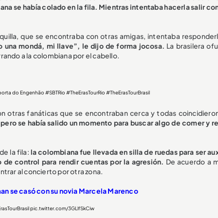
na se había colado en la fila. Mientras intentaba hacerla salir c
nquilla, que se encontraba con otras amigas, intentaba responderl
 una mondá, mi llave”, le dijo de forma jocosa.
La brasilera of
arrando a la colombiana por el cabello.
 porta do Engenhão
#SBTRio
#TheErasTourRio
#TheErasTourBrasil
on otras fanáticas que se encontraban cerca y todas coincidieron
la, pero se había salido un momento para buscar algo de comer y r
e la fila:
la colombiana fue llevada en silla de ruedas para ser au
o de control para rendir cuentas por la agresión.
De acuerdo a 
entrar al concierto por otra zona.
n se casó con su novia Marcela Marenco
asTourBrasil
pic.twitter.com/3GLlfSkCiw