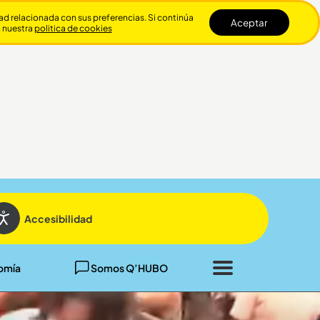
dad relacionada con sus preferencias. Si continúa
Aceptar
n nuestra
politica de cookies
Cerrar
Accesibilidad
omía
Somos Q’HUBO