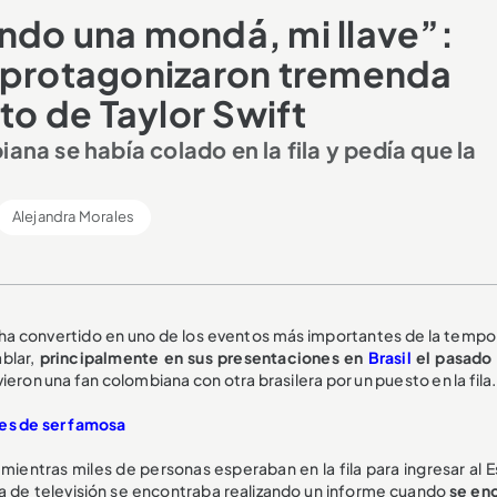
ndo una mondá, mi llave”:
a protagonizaron tremenda
rto de Taylor Swift
ana se había colado en la fila y pedía que la
Alejandra Morales
e ha convertido en uno de los eventos más importantes de la tempo
blar,
principalmente en sus presentaciones en
Brasil
el pasado 
ieron una fan colombiana con otra brasilera por un puesto en la fila.
tes de ser famosa
entras miles de personas esperaban en la fila para ingresar al E
ta de televisión se encontraba realizando un informe cuando
se en