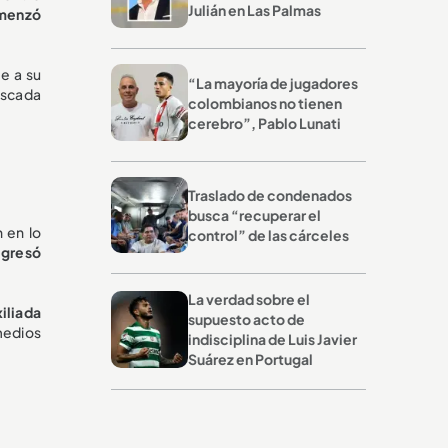
Julián en Las Palmas
omenzó
e a su
“La mayoría de jugadores
uscada
colombianos no tienen
cerebro”, Pablo Lunati
Traslado de condenados
busca “recuperar el
 en lo
control” de las cárceles
egresó
La verdad sobre el
xiliada
supuesto acto de
medios
indisciplina de Luis Javier
Suárez en Portugal