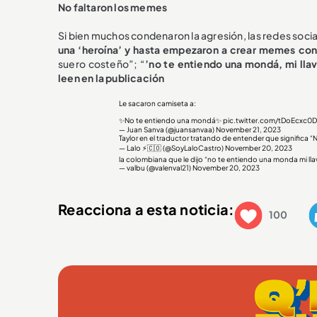
No faltaron los memes
Si bien muchos condenaron la agresión, las redes socia
una ‘heroína’ y hasta empezaron a crear memes con 
suero costeño”; “
’no te entiendo una mondá, mi lla
leen en la publicación
Le sacaron camiseta a:
✨No te entiendo una mondá✨
pic.twitter.com/tDoEcxc0
— Juan Sanva (@juansanvaa)
November 21, 2023
Taylor en el traductor tratando de entender que significa 
— Lalo ⚡️🇨🇴 (@SoyLaloCastro)
November 20, 2023
la colombiana que le dijo “no te entiendo una monda mi llave
— valbu (@valenval21)
November 20, 2023
Reacciona a esta noticia:
100