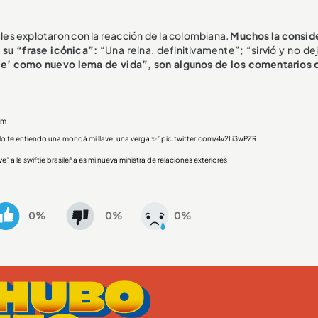
les explotaron con la reacción de la colombiana.
Muchos la consid
su “frase icónica”:
“Una reina, definitivamente”; “sirvió y no dej
ve’ como nuevo lema de vida”, son algunos de los comentarios 
Dm
“No te entiendo una mondá mi llave, una verga ✨”
pic.twitter.com/4v2Li3wPZR
” a la swiftie brasileña es mi nueva ministra de relaciones exteriores
0%
0%
0%