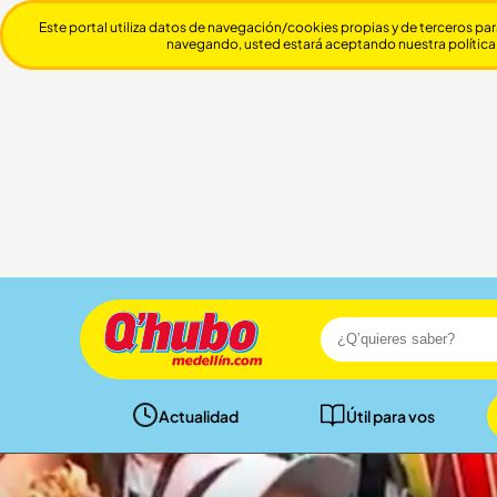
Este portal utiliza datos de navegación/cookies propias y de terceros par
navegando, usted estará aceptando nuestra política
Actualidad
Útil para vos