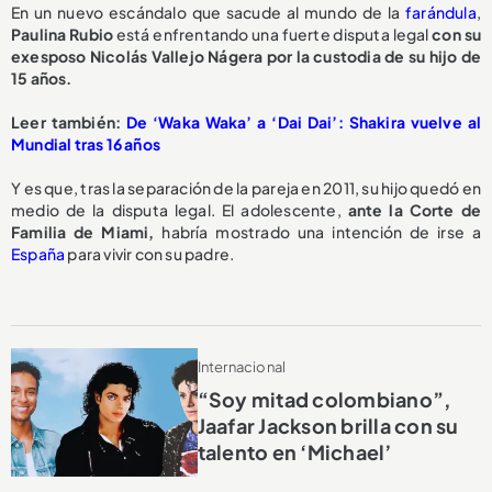
En un nuevo escándalo que sacude al mundo de la
farándula
,
Paulina Rubio
está enfrentando una fuerte disputa legal
con su
exesposo Nicolás Vallejo Nágera por la custodia de su hijo de
15 años.
Leer también:
De ‘Waka Waka’ a ‘Dai Dai’: Shakira vuelve al
Mundial tras 16 años
Y es que, tras la separación de la pareja en 2011, su hijo quedó en
medio de la disputa legal. El adolescente,
ante la Corte de
Familia de Miami,
habría mostrado una intención de irse a
España
para vivir con su padre.
Internacional
“Soy mitad colombiano”,
Jaafar Jackson brilla con su
talento en ‘Michael’