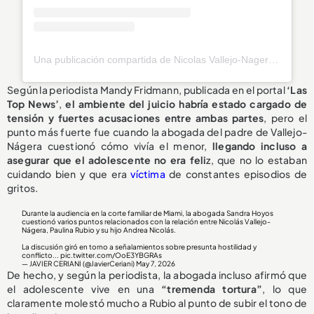
Una publicación compartida de Nicolas Vallejo-Nagera (@colatenicolas)
Según la periodista Mandy Fridmann, publicada en el portal
‘Las
Top News’
,
el ambiente del juicio habría estado cargado de
tensión y fuertes acusaciones entre ambas partes
, pero el
punto más fuerte fue cuando la abogada del padre de Vallejo-
Nágera cuestionó cómo vivía el menor,
llegando incluso a
asegurar que el adolescente no era feli
z, que no lo estaban
cuidando bien y que era
víctima
de constantes episodios de
gritos.
Durante la audiencia en la corte familiar de Miami, la abogada Sandra Hoyos
cuestionó varios puntos relacionados con la relación entre Nicolás Vallejo-
Nágera, Paulina Rubio y su hijo Andrea Nicolás.
La discusión giró en torno a señalamientos sobre presunta hostilidad y
conflicto...
pic.twitter.com/OoE3YBGRAs
— JAVIER CERIANI (@JavierCeriani)
May 7, 2026
De hecho, y según la periodista, la abogada incluso afirmó que
el adolescente vive en una
“tremenda tortura”
, lo que
claramente molestó mucho a Rubio al punto de subir el tono de