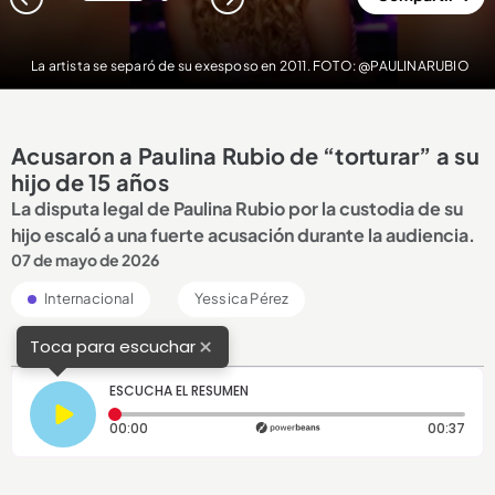
1
2
La artista se separó de su exesposo en 2011. FOTO: @PAULINARUBIO
Acusaron a Paulina Rubio de “torturar” a su
hijo de 15 años
La disputa legal de Paulina Rubio por la custodia de su
hijo escaló a una fuerte acusación durante la audiencia.
07 de mayo de 2026
Internacional
Yessica Pérez
×
Toca para escuchar
ESCUCHA EL RESUMEN
Tiempo transcurrido: 0 segundos
Dura
00:00
00:37