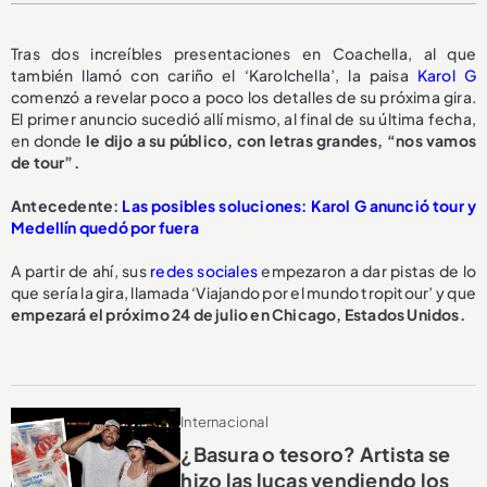
Tras dos increíbles presentaciones en Coachella, al que
también llamó con cariño el ‘Karolchella’, la paisa
Karol G
comenzó a revelar poco a poco los detalles de su próxima gira.
El primer anuncio sucedió allí mismo, al final de su última fecha,
en donde
le dijo a su público, con letras grandes, “nos vamos
de tour”.
Antecedente:
Las posibles soluciones: Karol G anunció tour y
Medellín quedó por fuera
A partir de ahí, sus
redes sociales
empezaron a dar pistas de lo
que sería la gira, llamada ‘Viajando por el mundo tropitour’ y que
empezará el próximo 24 de julio en Chicago, Estados Unidos.
Internacional
¿Basura o tesoro? Artista se
hizo las lucas vendiendo los