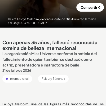
Compartir
Ella era LaToya Malcolm, exconcursante de Miss Universo Jamaica.
FOTO: @LATOYA_OFFICIALLY
Con apenas 35 años, falleció reconocida
exreina de belleza internacional
La organización Miss Universe confirmó la noticia del
fallecimiento de quien también se destacó como
actriz, presentadora e instructora de baile.
21 de julio de 2026
Internacional
Faisury Sánchez
LaToya Malcolm, una de las figuras
más reconocidas de los