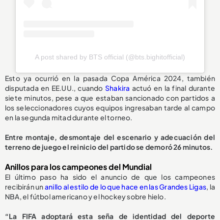
A post shared by BTS official (@bts.bighitofficial)
Esto ya ocurrió en la pasada Copa América 2024, también
disputada en EE.UU., cuando
Shakira
actuó en la final durante
siete minutos, pese a que estaban sancionado con partidos a
los seleccionadores cuyos equipos ingresaban tarde al campo
en la segunda mitad durante el torneo.
Entre montaje, desmontaje del escenario y adecuación del
terreno de juego el reinicio del partido se demoró 26 minutos.
Anillos para los campeones del Mundial
El último paso ha sido el anuncio de que los campeones
recibirán un
anillo al estilo de lo que hace en las Grandes Ligas
, la
NBA, el fútbol americano y el hockey sobre hielo.
“La FIFA adoptará esta seña de identidad del deporte