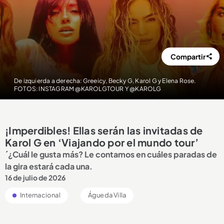
Compartir
De izquierda a derecha: Greeicy, Becky G, Karol G y Elena Rose.
FOTOS: INSTAGRAM @KAROLGTOUR Y @KAROLG
¡Imperdibles! Ellas serán las invitadas de
Karol G en ‘Viajando por el mundo tour’
´¿Cuál le gusta más? Le contamos en cuáles paradas de
la gira estará cada una.
16 de julio de 2026
Internacional
Águeda Villa