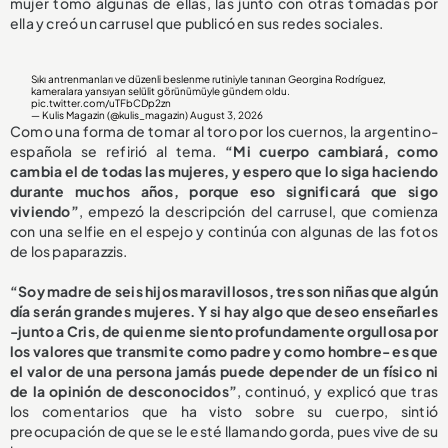
mujer tomó algunas de ellas, las juntó con otras tomadas por
ella y creó un carrusel que publicó en sus redes sociales.
Sıkı antrenmanları ve düzenli beslenme rutiniyle tanınan Georgina Rodríguez,
kameralara yansıyan selülit görünümüyle gündem oldu.
pic.twitter.com/uTFbCDp2zn
— Kulis Magazin (@kulis_magazin)
August 3, 2026
Como una forma de tomar al toro por los cuernos, la argentino-
española se refirió al tema.
“Mi cuerpo cambiará, como
cambia el de todas las mujeres, y espero que lo siga haciendo
durante muchos años, porque eso significará que sigo
viviendo”
, empezó la descripción del carrusel, que comienza
con una selfie en el espejo y continúa con algunas de las fotos
de los paparazzis.
“Soy madre de seis hijos maravillosos, tres son niñas que algún
día serán grandes mujeres. Y si hay algo que deseo enseñarles
-junto a Cris, de quien me siento profundamente orgullosa por
los valores que transmite como padre y como hombre- es que
el valor de una persona jamás puede depender de un físico ni
de la opinión de desconocidos”
, continuó, y explicó que tras
los comentarios que ha visto sobre su cuerpo, sintió
preocupación de que se le esté llamando gorda, pues vive de su