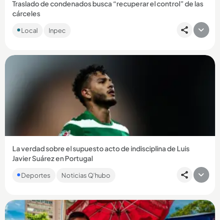
Traslado de condenados busca “recuperar el control” de las
cárceles
Además de alias Douglas y Carlos Pesebre, se conocieron
Local
Inpec
fotos de la salida de alias Tom y el Barbado de la cárcel de
Itagüí....
Compartir Noticia
La verdad sobre el supuesto acto de indisciplina de Luis
Javier Suárez en Portugal
El entrenador del Sporting, Rui Borges, habló y entregó
Deportes
Noticias Q'hubo
detalles sobre los rumores que habían surgido alrededor del
delantero...