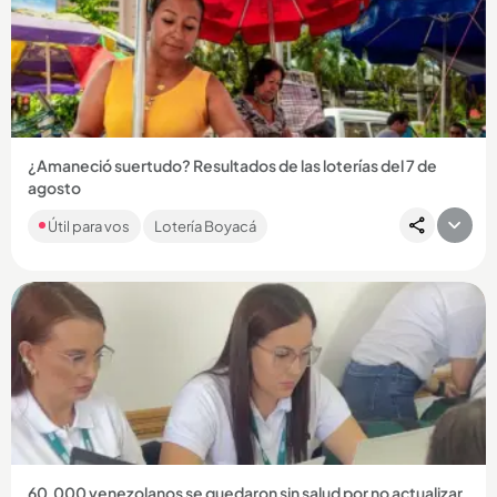
Compartir Noticia
¿Amaneció suertudo? Resultados de las loterías del 7 de
agosto
Si bien las loterías principales no jugaron por ser día festivo,
Útil para vos
Lotería Boyacá
MiLoto y los chances regionales sortearon una buena
platica...
Compartir Noticia
60.000 venezolanos se quedaron sin salud por no actualizar