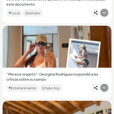
este documento
Las autoridades hicieron un llamado a todos los ciudadanos
Local
Qué hubo
venezolanos que residen en el país para que mantuvieran
todos...
Compartir Noticia
“Merece respeto”: Georgina Rodríguez respondió a las
críticas sobre su cuerpo
“Amo mis curvas”, dijo la empresaria, y contó lo que le dijo su
Entretenimiento
Q'hubo hoy
esposo Cristiano al respecto....