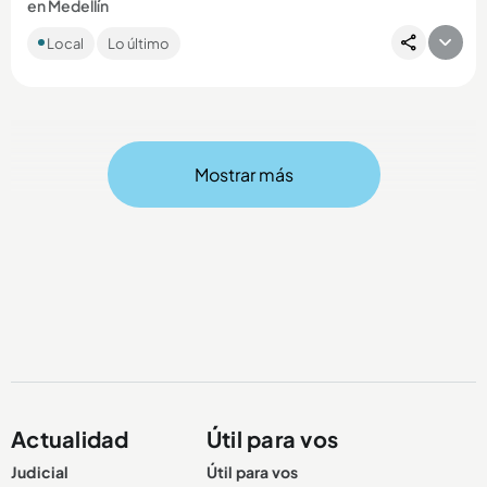
en Medellín
De acuerdo con cifras de la Secretaría de Seguridad de
Local
Lo último
Medellín, en lo que va del año se ha presentado un aumento
del 89...
Mostrar más
Compartir Noticia
Actualidad
Útil para vos
Judicial
Útil para vos