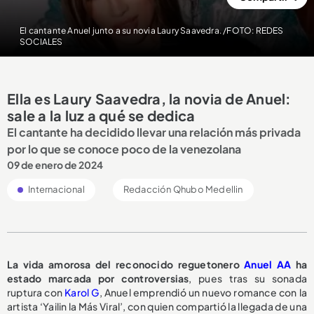
El cantante Anuel junto a su novia Laury Saavedra. /FOTO: REDES
SOCIALES
Ella es Laury Saavedra, la novia de Anuel:
sale a la luz a qué se dedica
El cantante ha decidido llevar una relación más privada
por lo que se conoce poco de la venezolana
09 de enero de 2024
Internacional
Redacción Qhubo Medellin
La vida amorosa del reconocido reguetonero
Anuel AA
ha
estado marcada por controversias
, pues tras su sonada
ruptura con
Karol G
, Anuel emprendió un nuevo romance con la
artista ‘Yailin la Más Viral’, con quien compartió la llegada de una