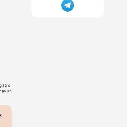
gistro,
 hay un
s