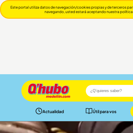
Este portal utiliza datos de navegación/cookies propias y de terceros par
navegando, usted estará aceptando nuestra política
Actualidad
Útil para vos