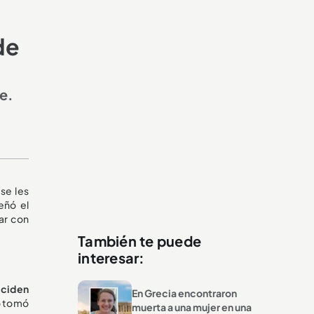
de
e.
se les
eñó el
ar con
También te puede
interesar:
eciden
En Grecia encontraron
o tomó
muerta a una mujer en una