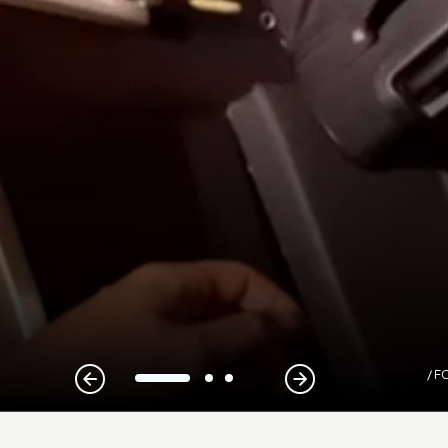
/ F
1
2
3