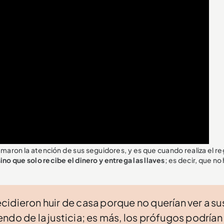
maron la atención de sus seguidores, y es que cuando realiza el re
no que solo recibe el dinero y entrega las llaves
; es decir, que no
idieron huir de casa porque no querían ver a su
ndo de la justicia; es más, los prófugos podrían