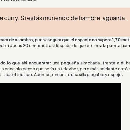
de curry. Si estás muriendo de hambre, aguanta,
 cara de asombro, pues asegura que el espacio no supera 1,70 met
eda a pocos 20 centímetros después de que él cierra la puerta para
do lo que ahí encuentra:
una pequeña almohada, frente a él h
 principio pensó que sería un televisor, pero más adelante notó 
taba el teclado. Además, encontró una silla plegable y espejo.