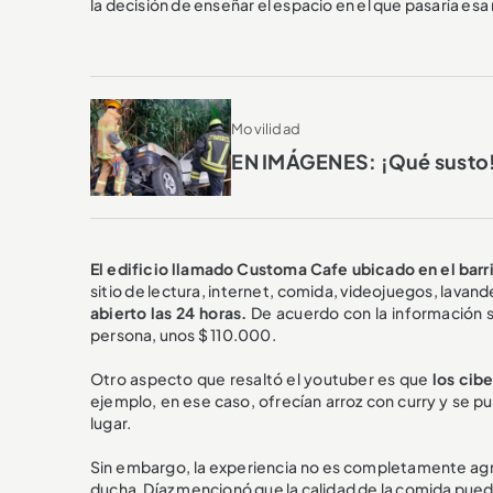
la decisión de enseñar el espacio en el que pasaría esa
Movilidad
EN IMÁGENES: ¡Qué susto! 
El edificio llamado Customa Cafe ubicado en el barr
sitio de lectura, internet, comida, videojuegos, lavan
abierto las 24 horas.
De acuerdo con la información s
persona, unos $ 110.000.
Otro aspecto que resaltó el youtuber es que
los cib
ejemplo, en ese caso, ofrecían arroz con curry y se p
lugar.
Sin embargo, la experiencia no es completamente agra
ducha, Díaz mencionó que la calidad de la comida pued