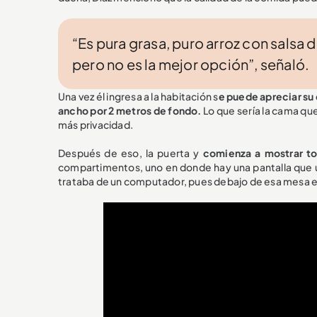
“Es pura grasa, puro arroz con salsa 
pero no es la mejor opción”, señaló.
Una vez él ingresa a la habitación s
e puede apreciar su
ancho por 2 metros de fondo.
Lo que sería la cama qu
más privacidad.
Después de eso, la puerta y
comienza a mostrar to
compartimentos, uno en donde hay una pantalla que un
trataba de un computador, pues debajo de esa mesa es