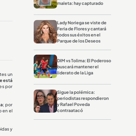
maleta: hay capturado
Lady Noriega se viste de
Feria de Flores y cantará
todos sus éxitos en el
Parque de los Deseos
DIM vs Tolima: El Poderoso
buscará mantener el
liderato de la Liga
tes un
e está
es por
Sigue la polémica:
periodistas respondieron
y Rafael Poveda
ia
; por
contraatacó
 en el
idas y