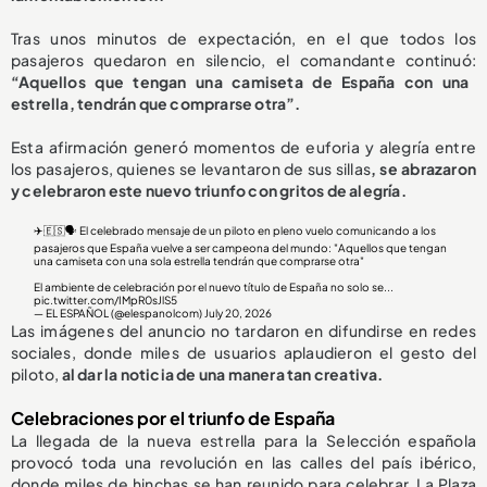
Tras unos minutos de expectación, en el que todos los
pasajeros quedaron en silencio, el comandante continuó:
“Aquellos que tengan una camiseta de España con una
estrella, tendrán que comprarse otra”.
Esta afirmación generó momentos de euforia y alegría entre
los pasajeros, quienes se levantaron de sus sillas
, se abrazaron
y celebraron este nuevo triunfo con gritos de alegría.
✈️🇪🇸🗣️ El celebrado mensaje de un piloto en pleno vuelo comunicando a los
pasajeros que España vuelve a ser campeona del mundo: "Aquellos que tengan
una camiseta con una sola estrella tendrán que comprarse otra"
El ambiente de celebración por el nuevo título de España no solo se...
pic.twitter.com/IMpR0sJlS5
— EL ESPAÑOL (@elespanolcom)
July 20, 2026
Las imágenes del anuncio no tardaron en difundirse en redes
sociales, donde miles de usuarios aplaudieron el gesto del
piloto,
al dar la noticia de una manera tan creativa.
Celebraciones por el triunfo de España
La llegada de la nueva estrella para la Selección española
provocó toda una revolución en las calles del país ibérico,
donde miles de hinchas se han reunido para celebrar. La Plaza