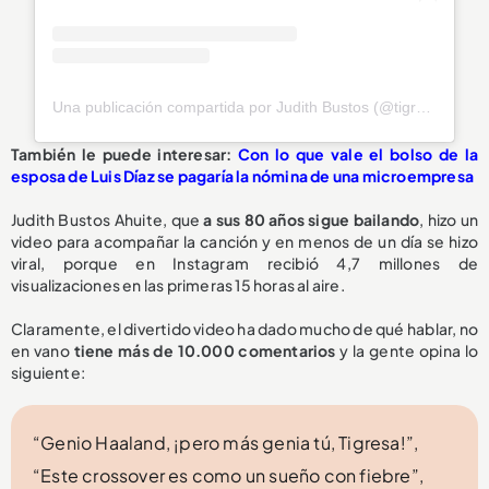
Una publicación compartida por Judith Bustos (@tigresadeloriente)
También le puede interesar:
Con lo que vale el bolso de la
esposa de Luis Díaz se pagaría la nómina de una microempresa
Judith Bustos Ahuite, que
a sus 80 años sigue bailando
, hizo un
video para acompañar la canción y en menos de un día se hizo
viral, porque en Instagram recibió 4,7 millones de
visualizaciones en las primeras 15 horas al aire.
Claramente, el divertido video ha dado mucho de qué hablar, no
en vano
tiene más de 10.000 comentarios
y la gente opina lo
siguiente:
“Genio Haaland, ¡pero más genia tú, Tigresa!”,
“Este crossover es como un sueño con fiebre”,