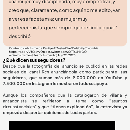
una mujer muy disciplinada, muy competitiva, y
creo que, claramente, como aquí no me edito, van
a ver esa faceta mía: una mujer muy
perfeccionista, que siempre quiere tirar a ganar”,
describió.
Contexto del chisme de Pautips
#MasterChefCelebrityColombia
https://t.co/VVJXc49vQp
pic.twitter.com/0tTRLJMbOO
— Team chisme (@Teamchismesito)
July 22, 2026
¿Qué dicen sus seguidores?
Desde que la fotografía del anuncio se publicó en las redes
sociales del canal Rcn anunciándola como participante,
sus
seguidores, que suman más de 9.000.000 en YouTube y
7.500.000 en Instagram le mostraron todo su apoyo.
Aunque los compañeros que la catalogaron de villana y
antagonista se refirieron al tema como “asuntos
circunstanciales”
y que “tienen explicación”, la entrevista ya
empezó a despertar opiniones de todas partes.