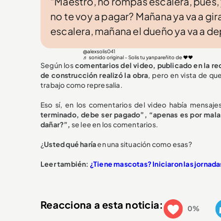
“Maestro, no rompas escalera, pues, 
no te voy a pagar? Mañana ya va a gira
escalera, mañana el dueño ya va a dep
@alexsolis041
♬ sonido original - Solis tu yanpareñito de ❤️❤️
Según los
comentarios del video, publicado en la re
de construcción realizó la obra
, pero en vista de qu
trabajo como represalia.
Eso sí, en los comentarios del video había mensaje
terminado, debe ser pagado”, “apenas es por mala
dañar?”,
se lee en los comentarios.
¿
Usted qué haría
en una situación como esas?
Leer también:
¿Tiene mascotas? Iniciaron las jornadas
Reacciona a esta noticia:
0%