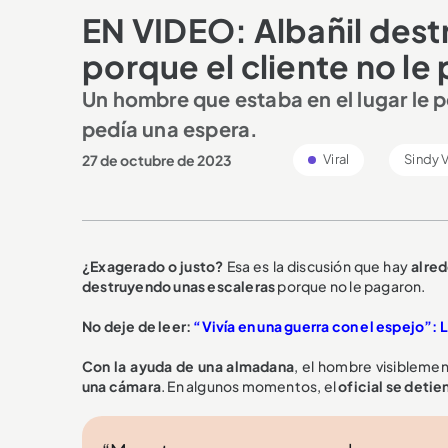
EN VIDEO: Albañil des
porque el cliente no le
Un hombre que estaba en el lugar le pe
pedía una espera.
27 de octubre de 2023
Viral
Sindy V
¿Exagerado o justo?
Esa es la discusión que hay
alred
destruyendo unas escaleras
porque no le pagaron.
No deje de leer:
“Vivía en una guerra con el espejo”: 
Con la ayuda de una almadana
, el hombre visiblem
una cámara
. En algunos momentos, el
oficial se deti