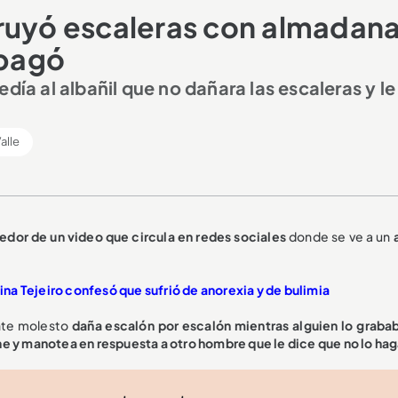
truyó escaleras con almadan
 pagó
día al albañil que no dañara las escaleras y le
alle
edor de un video que circula en redes sociales
donde se ve a un
Lina Tejeiro confesó que sufrió de anorexia y de bulimia
ente molesto
daña escalón por escalón mientras alguien lo graba
ene y manotea en respuesta a otro hombre que le dice que no lo hag