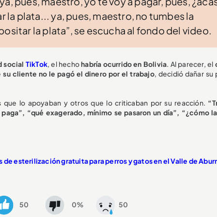
ya, pues, maestro, yo te voy a pagar, pues, ¿aca
r la plata... ya, pues, maestro, no tumbes la
ositar la plata”, se escucha al fondo del video.
d social
TikTok
, el hecho
habría ocurrido en Bolivia
. Al parecer, el
e
su cliente no le pagó el dinero por el trabajo
, decidió dañar su
s que lo apoyaban y otros que lo criticaban por su reacción.
“T
 paga”, “qué exagerado, mínimo se pasaron un día”, “¿cómo la
 de esterilización gratuita para perros y gatos en el Valle de Abur
50
0%
50