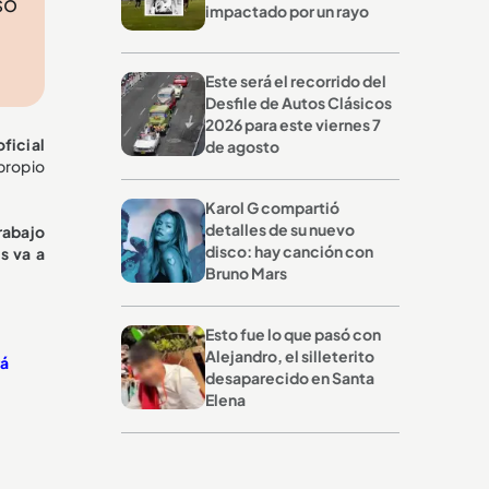
so
impactado por un rayo
Este será el recorrido del
Desfile de Autos Clásicos
2026 para este viernes 7
oficial
de agosto
 propio
Karol G compartió
detalles de su nuevo
rabajo
disco: hay canción con
s va a
Bruno Mars
Esto fue lo que pasó con
Alejandro, el silleterito
rá
desaparecido en Santa
Elena