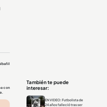
a
albañil
También te puede
interesar:
ba con
a.
EN VIDEO: Futbolista de
24 años falleció tras ser