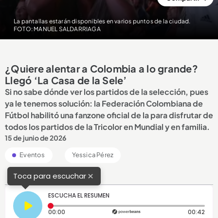
La pantallas estarán disponibles en varios puntos de la ciudad.
FOTO: MANUEL SALDARRIAGA
¿Quiere alentar a Colombia a lo grande?
Llegó ‘La Casa de la Sele’
Si no sabe dónde ver los partidos de la selección, pues
ya le tenemos solución: la Federación Colombiana de
Fútbol habilitó una fanzone oficial de la para disfrutar de
todos los partidos de la Tricolor en Mundial y en familia.
15 de junio de 2026
Eventos
Yessica Pérez
×
Toca para escuchar
ESCUCHA EL RESUMEN
Tiempo transcurrido: 0 segundos
Dura
00:00
00:42