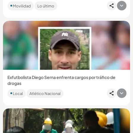
La víctima se movilizaba en sentido norte - sur y habría
Movilidad
Lo último
colisionado con otro vehículo en jurisdicción de La Estrella. ...
Compartir Noticia
Exfutbolista Diego Serna enfrenta cargos por tráfico de
drogas
El antioqueño fue detenido en el aeropuerto de Miami,
Local
Atlético Nacional
Estados Unidos, intentando ingresar pastillas de
hidrocodona....