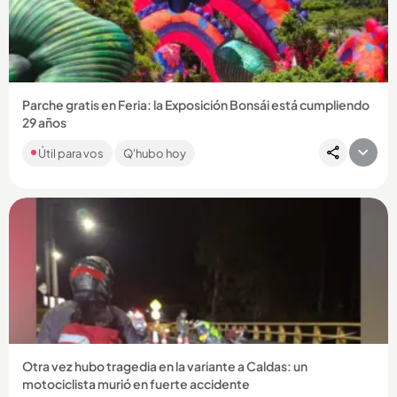
Compartir Noticia
Parche gratis en Feria: la Exposición Bonsái está cumpliendo
29 años
Con música, deporte, árboles y color, el centro comercial
Útil para vos
Q'hubo hoy
Sandiego tendrá actividades gratuitas en agosto con motivo
de la...
Compartir Noticia
Otra vez hubo tragedia en la variante a Caldas: un
motociclista murió en fuerte accidente