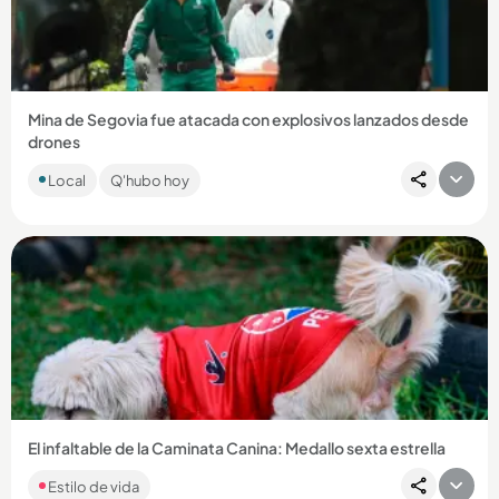
Compartir Noticia
Mina de Segovia fue atacada con explosivos lanzados desde
drones
Las autoridades señalan al frente 4 de las disidencias de las
Local
Q'hubo hoy
Farc como los responsables. Dos personas resultaron
lesionadas....
Compartir Noticia
El infaltable de la Caminata Canina: Medallo sexta estrella
Estilo de vida