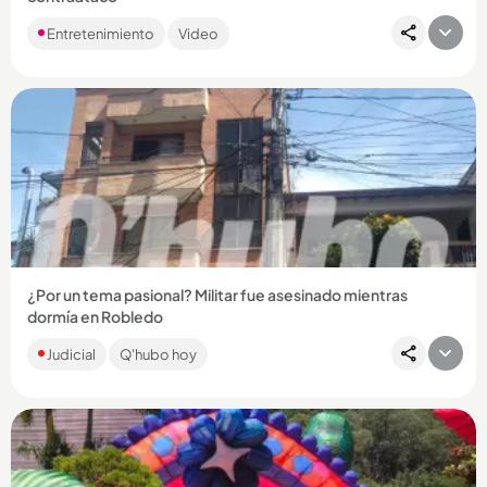
Las denuncias sobre un presunto abuso sexual se han
Entretenimiento
Video
trasladado a las redes y la gente ya hasta le ha sacado
memes a la situación....
Compartir Noticia
¿Por un tema pasional? Militar fue asesinado mientras
dormía en Robledo
La víctima, César Augusto Hurtado Parra, era suboficial activo
Judicial
Q'hubo hoy
del Ejército. Fue sorprendido cuando estaba durmiendo y
atacado...