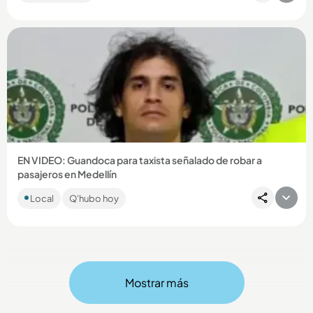
Compartir Noticia
EN VIDEO: Guandoca para taxista señalado de robar a
pasajeros en Medellín
Juan Camilo Marulanda Valencia, de 34 años, es sindicado de
Local
Q'hubo hoy
hurtar a cinco personas en diciembre de 2025....
Mostrar más
Compartir Noticia