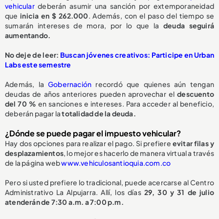
vehicular
deberán asumir una sanción por extemporaneidad
que
inicia en $ 262.000
. Además, con el paso del tiempo se
sumarán intereses de mora, por lo que la
deuda seguirá
aumentando.
No deje de leer:
Buscan jóvenes creativos: Participe en Urban
Labs este semestre
Además, la
Gobernación
recordó que quienes aún tengan
deudas de años anteriores pueden aprovechar el
descuento
del 70 %
en sanciones e intereses. Para acceder al beneficio,
deberán pagar la
totalidad de la deuda.
¿Dónde se puede pagar el impuesto vehicular?
Hay dos opciones para realizar el pago. Si prefiere
evitar filas y
desplazamientos
, lo mejor es hacerlo de manera virtual a través
de la página web
www.vehiculosantioquia.com.co
Pero si usted prefiere lo tradicional, puede acercarse al Centro
Administrativo La Alpujarra. Allí, los días
29, 30 y 31 de julio
atenderán de 7:30 a.m. a 7:00 p.m.