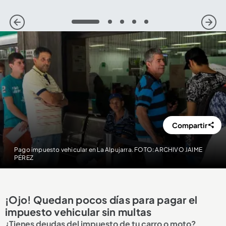
1
2
3
4
5
Compartir
Pago impuesto vehicular en La Alpujarra. FOTO: ARCHIVO JAIME
PÉREZ
¡Ojo! Quedan pocos días para pagar el
impuesto vehicular sin multas
¿Tienes deudas del impuesto de tu carro o moto?