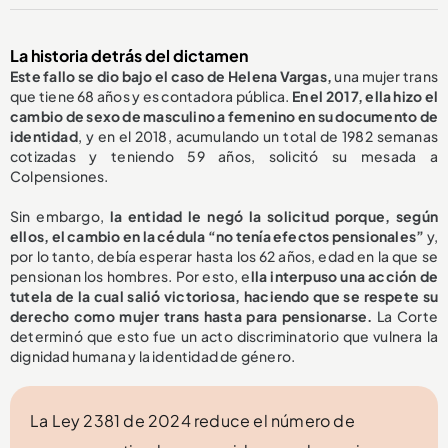
La historia detrás del dictamen
Este fallo se dio bajo el caso de Helena Vargas,
una mujer trans
que tiene 68 años y es contadora pública.
En el 2017, ella hizo el
cambio de sexo de masculino a femenino en su documento de
identidad
, y en el 2018, acumulando un total de 1982 semanas
cotizadas y teniendo 59 años, solicitó su mesada a
Colpensiones.
Sin embargo,
la entidad le negó la solicitud porque, según
ellos, el cambio en la cédula “no tenía efectos pensionales”
y,
por lo tanto, debía esperar hasta los 62 años, edad en la que se
pensionan los hombres. Por esto, e
lla interpuso una acción de
tutela de la cual salió victoriosa, haciendo que se respete su
derecho como mujer trans hasta para pensionarse.
La Corte
determinó que esto fue un acto discriminatorio que vulnera la
dignidad humana y la identidad de género.
La Ley 2381 de 2024 reduce el número de