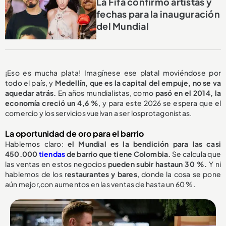
La Fifa confirmó artistas y
fechas para la inauguración
del Mundial
¡Eso es mucha plata! Imagínese ese platal moviéndose por
todo el país, y
Medellín, que es la capital del empuje, no se va
aquedar atrás.
En años mundialistas, como
pasó en el 2014, la
economía creció un 4,6 %
, y para este 2026 se espera que el
comercio y los servicios vuelvan a ser losprotagonistas.
La oportunidad de oro para el barrio
Hablemos claro:
el Mundial es la bendición para las casi
450.000
tiendas
de barrio que tiene Colombia.
Se calcula que
las ventas en estos negocios
pueden subir hastaun 30 %.
Y ni
hablemos de los r
estaurantes y bares
, donde la cosa se pone
aún mejor,con aumentos en las ventas de hasta un 60 %.