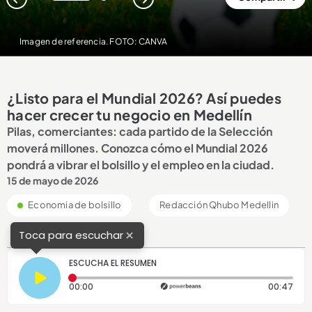
1
2
Imagen de referencia. FOTO: CANVA
¿Listo para el Mundial 2026? Así puedes
hacer crecer tu negocio en Medellín
Pilas, comerciantes: cada partido de la Selección
moverá millones. Conozca cómo el Mundial 2026
pondrá a vibrar el bolsillo y el empleo en la ciudad.
15 de mayo de 2026
Economia de bolsillo
Redacción Qhubo Medellin
×
Toca para escuchar
ESCUCHA EL RESUMEN
Tiempo transcurrido: 0 segundos
Dura
00:00
00:47