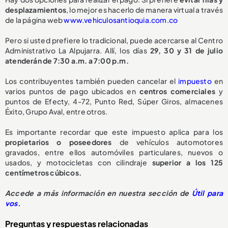
desplazamientos
, lo mejor es hacerlo de manera virtual a través
de la página web
www.vehiculosantioquia.com.co
Pero si usted prefiere lo tradicional, puede acercarse al Centro
Administrativo La Alpujarra. Allí, los días
29, 30 y 31 de julio
atenderán de 7:30 a.m. a 7:00 p.m.
Los contribuyentes también pueden cancelar el
impuesto
en
varios puntos de pago ubicados en
centros comerciales
y
puntos de Efecty, 4-72, Punto Red, Súper Giros, almacenes
Éxito, Grupo Aval, entre otros.
Es importante recordar que este impuesto aplica para los
propietarios o poseedores
de vehículos automotores
gravados, entre ellos automóviles particulares, nuevos o
usados, y motocicletas con cilindraje
superior a los 125
centímetros cúbicos.
Accede a más información en nuestra sección de
Útil para
vos.
Preguntas y respuestas relacionadas