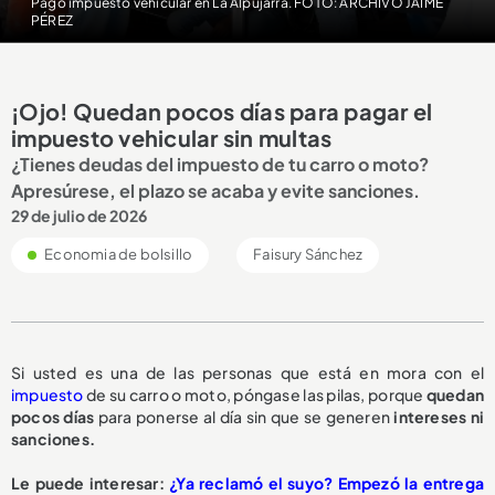
Pago impuesto vehicular en La Alpujarra. FOTO: ARCHIVO JAIME
PÉREZ
¡Ojo! Quedan pocos días para pagar el
impuesto vehicular sin multas
¿Tienes deudas del impuesto de tu carro o moto?
Apresúrese, el plazo se acaba y evite sanciones.
29 de julio de 2026
Economia de bolsillo
Faisury Sánchez
Si usted es una de las personas que está en mora con el
impuesto
de su carro o moto, póngase las pilas, porque
quedan
pocos días
para ponerse al día sin que se generen
intereses ni
sanciones.
Le puede interesar:
¿Ya reclamó el suyo? Empezó la entrega