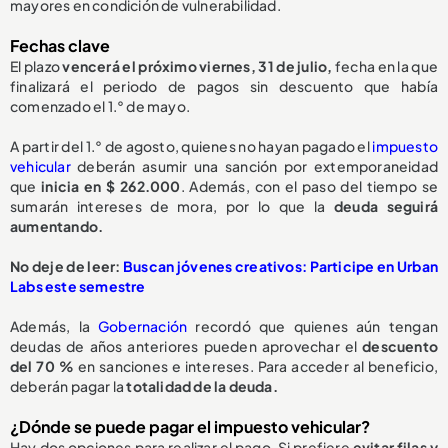
mayores en condición de vulnerabilidad.
Fechas clave
El plazo
vencerá el próximo viernes, 31 de julio,
fecha en la que
finalizará el periodo de pagos sin descuento que había
comenzado el 1.° de mayo.
A partir del 1.° de agosto, quienes no hayan pagado el
impuesto
vehicular
deberán asumir una sanción por extemporaneidad
que
inicia en $ 262.000
. Además, con el paso del tiempo se
sumarán intereses de mora, por lo que la
deuda seguirá
aumentando.
No deje de leer:
Buscan jóvenes creativos: Participe en Urban
Labs este semestre
Además, la
Gobernación
recordó que quienes aún tengan
deudas de años anteriores pueden aprovechar el
descuento
del 70 %
en sanciones e intereses. Para acceder al beneficio,
deberán pagar la
totalidad de la deuda.
¿Dónde se puede pagar el impuesto vehicular?
Hay dos opciones para realizar el pago. Si prefiere
evitar filas y