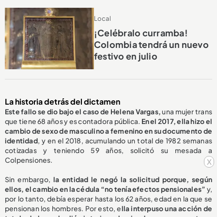
Local
¡Celébralo curramba!
Colombia tendrá un nuevo
festivo en julio
La historia detrás del dictamen
Este fallo se dio bajo el caso de Helena Vargas,
una mujer trans
que tiene 68 años y es contadora pública.
En el 2017, ella hizo el
cambio de sexo de masculino a femenino en su documento de
identidad
, y en el 2018, acumulando un total de 1982 semanas
cotizadas y teniendo 59 años, solicitó su mesada a
Colpensiones.
x
Sin embargo,
la entidad le negó la solicitud porque, según
ellos, el cambio en la cédula “no tenía efectos pensionales”
y,
por lo tanto, debía esperar hasta los 62 años, edad en la que se
pensionan los hombres. Por esto, e
lla interpuso una acción de