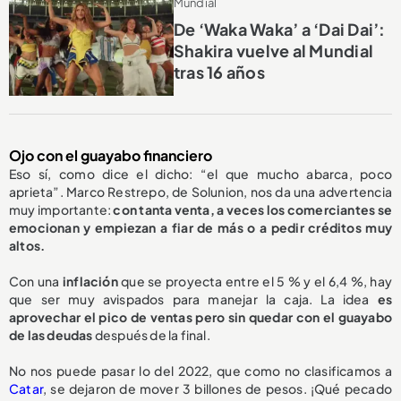
Mundial
De ‘Waka Waka’ a ‘Dai Dai’:
Shakira vuelve al Mundial
tras 16 años
Ojo con el guayabo financiero
Eso sí, como dice el dicho: “el que mucho abarca, poco
aprieta”. Marco Restrepo, de Solunion, nos da una advertencia
muy importante:
con tanta venta, a veces los comerciantes se
emocionan y empiezan a fiar de más o a pedir créditos muy
altos.
Con una
inflación
que se proyecta entre el 5 % y el 6,4 %, hay
que ser muy avispados para manejar la caja. La idea
es
aprovechar el pico de ventas pero sin quedar con el guayabo
de las deudas
después de la final.
No nos puede pasar lo del 2022, que como no clasificamos a
Catar
, se dejaron de mover 3 billones de pesos. ¡Qué pecado