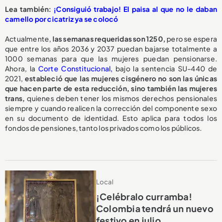
Lea también:
¡Consiguió trabajo! El paisa al que no le daban
camello por cicatriz ya se colocó
Actualmente,
las semanas requeridas son 1250,
pero se espera
que entre los años 2036 y 2037 puedan bajarse totalmente a
1000 semanas para que las mujeres puedan pensionarse.
Ahora, la
Corte Constitucional,
bajo la sentencia SU-440 de
2021,
estableció que las mujeres cisgénero no son las únicas
que hacen parte de esta reducción, sino también las mujeres
trans,
quienes deben tener los mismos derechos pensionales
siempre y cuando realicen la corrección del componente sexo
en su documento de identidad. Esto aplica para todos los
fondos de pensiones, tanto los privados como los públicos.
Local
¡Celébralo curramba!
Colombia tendrá un nuevo
festivo en julio