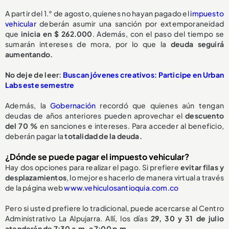
A partir del 1.° de agosto, quienes no hayan pagado el
impuesto
vehicular
deberán asumir una sanción por extemporaneidad
que
inicia en $ 262.000
. Además, con el paso del tiempo se
sumarán intereses de mora, por lo que la
deuda seguirá
aumentando.
No deje de leer:
Buscan jóvenes creativos: Participe en Urban
Labs este semestre
Además, la
Gobernación
recordó que quienes aún tengan
deudas de años anteriores pueden aprovechar el
descuento
del 70 %
en sanciones e intereses. Para acceder al beneficio,
deberán pagar la
totalidad de la deuda.
¿Dónde se puede pagar el impuesto vehicular?
Hay dos opciones para realizar el pago. Si prefiere
evitar filas y
desplazamientos
, lo mejor es hacerlo de manera virtual a través
de la página web
www.vehiculosantioquia.com.co
Pero si usted prefiere lo tradicional, puede acercarse al Centro
Administrativo La Alpujarra. Allí, los días
29, 30 y 31 de julio
atenderán de 7:30 a.m. a 7:00 p.m.