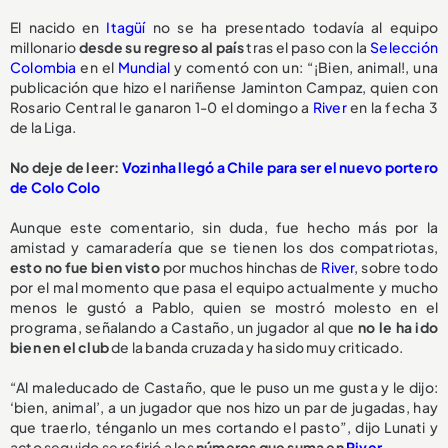
El nacido en
Itagüí
no se ha presentado todavía al equipo
millonario
desde su regreso al país
tras el paso con la
Selección
Colombia
en el
Mundial
y comentó con un: “¡Bien, animal!, una
publicación que hizo el nariñense Jaminton Campaz, quien con
Rosario Central le ganaron 1-0 el domingo a
River
en la fecha 3
de la Liga.
No deje de leer:
Vozinha llegó a Chile para ser el nuevo portero
de Colo Colo
Aunque este comentario, sin duda, fue hecho más por la
amistad y camaradería que se tienen los dos compatriotas,
esto no fue bien visto
por muchos hinchas de
River
, sobre todo
por el mal momento que pasa el equipo actualmente y mucho
menos le gustó a Pablo, quien se mostró molesto en el
programa, señalando a Castaño, un jugador al que
no le ha ido
bien en el club
de la banda cruzada y ha sido muy criticado.
“Al maleducado de Castaño, que le puso un me gusta y le dijo:
‘bien, animal’, a un jugador que nos hizo un par de jugadas, hay
que traerlo, ténganlo un mes cortando el pasto”, dijo Lunati y
acto seguido se refirió a los
números que suma en
River
.