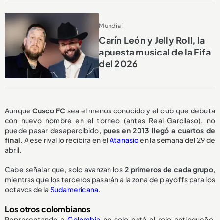
Mundial
Carín León y Jelly Roll, la
apuesta musical de la Fifa
del 2026
Aunque
Cusco FC
sea el menos conocido y el club que debuta
con nuevo nombre en el torneo (antes Real Garcilaso), no
puede pasar desapercibido,
pues en 2013 llegó a cuartos de
final.
A ese rival lo recibirá en el
Atanasio
en la semana del 29 de
abril.
Cabe señalar que, solo avanzan los
2 primeros de cada grupo
,
mientras que los terceros pasarán a la zona de playoffs para los
octavos de la
Sudamericana
.
Los otros colombianos
Representando a
Colombia
no solo está el rojo antioqueño,