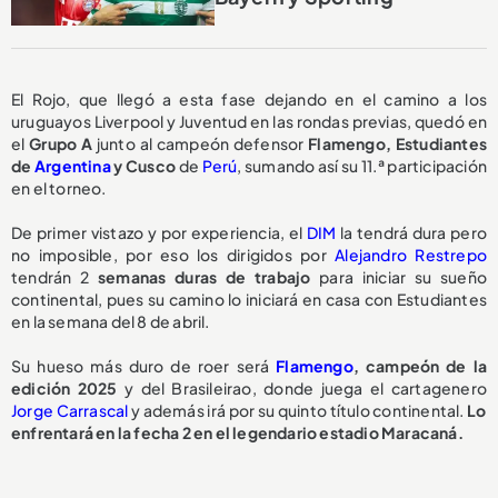
El Rojo, que llegó a esta fase dejando en el camino a los
uruguayos Liverpool y Juventud en las rondas previas, quedó en
el
Grupo A
junto al campeón defensor
Flamengo, Estudiantes
de
Argentina
y Cusco
de
Perú
, sumando así su 11.ª participación
en el torneo.
De primer vistazo y por experiencia, el
DIM
la tendrá dura pero
no imposible, por eso los dirigidos por
Alejandro Restrepo
tendrán 2
semanas duras de trabajo
para iniciar su sueño
continental, pues su camino lo iniciará en casa con Estudiantes
en la semana del 8 de abril.
Su hueso más duro de roer será
Flamengo
, campeón de la
edición 2025
y del Brasileirao, donde juega el cartagenero
Jorge Carrascal
y además irá por su quinto título continental.
Lo
enfrentará en la fecha 2 en el legendario estadio Maracaná.