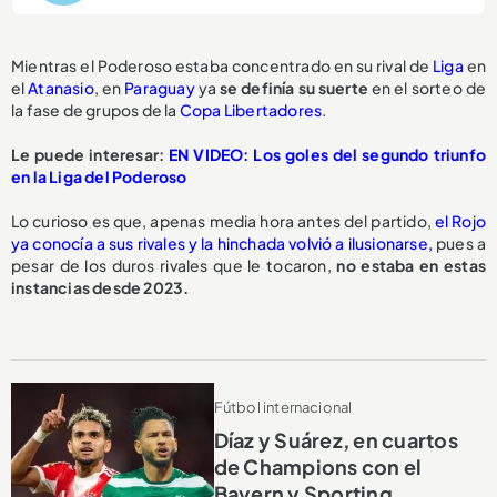
Mientras el Poderoso estaba concentrado en su rival de
Liga
en
el
Atanasio
, en
Paraguay
ya
se definía su suerte
en el sorteo de
la fase de grupos de la
Copa Libertadores
.
Le puede interesar:
EN VIDEO: Los goles del segundo triunfo
en la Liga del Poderoso
Lo curioso es que, apenas media hora antes del partido,
el Rojo
ya conocía a sus rivales y la hinchada volvió a ilusionarse,
pues a
pesar de los duros rivales que le tocaron,
no estaba en estas
instancias desde 2023.
Fútbol internacional
Díaz y Suárez, en cuartos
de Champions con el
Bayern y Sporting