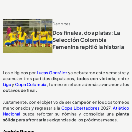
Deportes
Dos finales, dos platas: La
Selección Colombia
Femenina repitió la historia
Los dirigidos por
Lucas González
ya debutaron este semestre y
acumulan tres partidos disputados,
todos con victoria
, entre
Liga
y
Copa Colombia
, torneo en el que además avanzaron a los
octavos de final.
Justamente, con el objetivo de ser campeón en los dos torneos
mencionados y regresar a la
Copa Libertadores
2027,
Atlético
Nacional
busca reforzar su nómina y consolidar una
planta
sólida
para afrontar las exigencias de los próximos meses.
Andrés Reyes