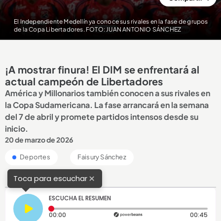
El Independiente Medellín ya conoce sus rivales en la fase de grupos
de la Copa Libertadores. FOTO: JUAN ANTONIO SÁNCHEZ
¡A mostrar finura! El DIM se enfrentará al
actual campeón de Libertadores
América y Millonarios también conocen a sus rivales en
la Copa Sudamericana. La fase arrancará en la semana
del 7 de abril y promete partidos intensos desde su
inicio.
20 de marzo de 2026
Deportes
Faisury Sánchez
×
Toca para escuchar
ESCUCHA EL RESUMEN
Tiempo transcurrido: 0 segundos
Dura
00:00
00:45