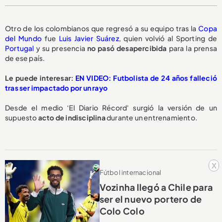
Otro de los colombianos que regresó a su equipo tras la
Copa
del Mundo
fue
Luis Javier Suárez
, quien volvió al Sporting de
Portugal
y su presencia
no pasó desapercibida
para la prensa
de ese país.
Le puede interesar:
EN VIDEO: Futbolista de 24 años falleció
tras ser impactado por un rayo
Desde el medio ‘El Diario Récord' surgió la versión de un
supuesto
acto de indisciplina
durante un entrenamiento.
x
Fútbol internacional
Vozinha llegó a Chile para
ser el nuevo portero de
Colo Colo