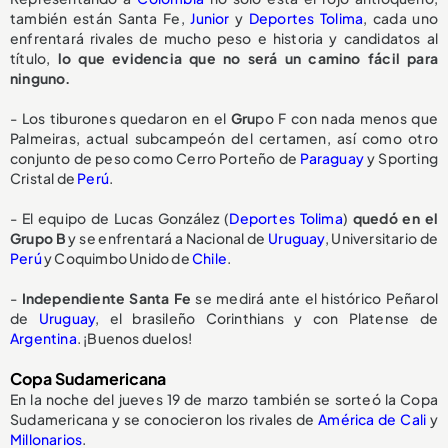
también están Santa Fe,
Junior
y
Deportes Tolima
, cada uno
enfrentará rivales de mucho peso e historia y candidatos al
título,
lo que evidencia que no será un camino fácil para
ninguno.
- Los tiburones quedaron en el
G
ru
po F con nada menos que
Palmeiras, actual subcampeón del certamen, así como otro
conjunto de peso como Cerro Porteño de
Paraguay
y Sporting
Cristal de
Perú
.
- El equipo de Lucas González (
Deportes Tolima
)
quedó en el
Grupo B
y se enfrentará a Nacional de
Uruguay
, Universitario de
Perú
y Coquimbo Unido de
Chile
.
-
Independiente Santa Fe
se medirá ante el histórico Peñarol
de
Uruguay
, el brasileño Corinthians y con Platense de
Argentina
. ¡Buenos duelos!
Copa Sudamericana
En la noche del jueves 19 de marzo también se sorteó la Copa
Sudamericana y se conocieron los rivales de
América de Cali
y
Millonarios
.