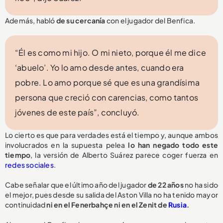
Además, habló
de su cercanía
con el jugador del Benfica.
“Él es como mi hijo. O mi nieto, porque él me dice
‘abuelo’. Yo lo amo desde antes, cuando era
pobre. Lo amo porque sé que es una grandísima
persona que creció con carencias, como tantos
jóvenes de este país”, concluyó.
Lo cierto es que para verdades está el tiempo y, aunque ambos
involucrados en la supuesta pelea
lo han negado todo este
tiempo
, la versión de Alberto Suárez parece coger fuerza en
redes sociales
.
Cabe señalar que el último año del jugador
de 22 años
no ha sido
el mejor, pues desde su salida del Aston Villa no ha tenido mayor
continuidad
ni en el Fenerbahçe ni en el Zenit de
Rusia
.