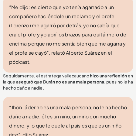
“Me dijo: es cierto que yo tenía agarrado a un
compañero haciéndole un reclamo y el profe
(Lorenzo) me agarró por detrás, yo no sabía que
era el profe y yo abrí los brazos para quitármelo de
encima porque no me sentía bien que me agarra y
el profe se cayó”, relató Alberto Suárez en el
pódcast.
Seguidamente, el estratega vallecaucano
hizo una reflexión
en
la que
aseguró que Durán no es una mala persona
, pues no le ha
hecho daño a nadie.
“Jhon Jáder no es una mala persona, no le ha hecho
daño a nadie, él es un niño, un niño con mucho
dinero, y lo que le duele al país es que es un niño
rico”, dijo Suárez.