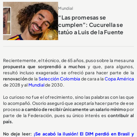
Mundial
“Las promesas se
cumplen”: Cucurella se
tatúo a Luis de la Fuente
Recientemente, el técnico, de 65 años, puso sobre la mesa una
propuesta
que sorprendió a muchos
y que, para algunos,
resultó incluso exagerada: se ofreció para hacer parte de la
renovación
de la
Selección Colombia
de cara a la
Copa América
de 2028 y al
Mundial
de 2030.
Lo curioso no fue el ofrecimiento, sino las palabras con las que
lo acompañó. Osorio aseguró que aceptaría hacer parte de ese
proceso
a cambio de recibir
únicamente un salario mínimo
por
parte de la Federación, pues su único interés es
contribuir al
país.
No deje leer:
¡Se acabó la ilusión! El DIM perdió en Brasil y