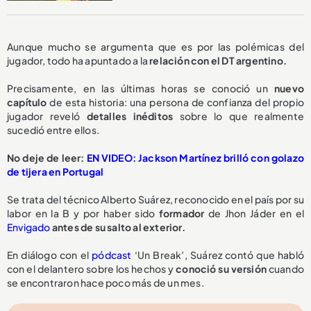
Aunque mucho se argumenta que es por las polémicas del
jugador, todo ha apuntado a la
relación con el DT argentino.
Precisamente, en las últimas horas se conoció un
nuevo
capítulo
de esta historia: una persona de confianza del propio
jugador reveló
detalles inéditos
sobre lo que realmente
sucedió entre ellos.
No deje de leer:
EN VIDEO: Jackson Martínez brilló con golazo
de tijera en Portugal
Se trata del técnico Alberto Suárez, reconocido en el país por su
labor en la B y por haber sido
formador
de Jhon Jáder en el
Envigado
antes de su salto al exterior.
En diálogo con el
pódcast
‘Un Break’, Suárez contó que habló
con el delantero sobre los hechos y
conoció su versión
cuando
se encontraron hace poco más de un mes.