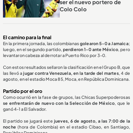
ser el nuevo portero de
Colo Colo
El camino para la final
En la primera jornada, las colombianas
golearon 5-0 a Jamaica
;
luego, en el segundo partido,
perdieron 1-0 ante México
, pero
levantaron cabeza al derrotar a Puerto Rico por 3-0.
Con estos resultados sellaron la clasificación en el Grupo B, que
las llevó a
jugar contra Venezuela, en la tarde del martes
, 4 de
agosto, en el estadio Moca 85, Moca, en República Dominicana.
Partido por el oro
Como ocurrió en la fase de grupos, las Chicas Superpoderosas
se enfrentarán de nuevo con la
S
elección de México
,
que le
ganó 4-1
a El Salvador.
El partido se jugará este
jueves, 6 de agosto, a las 7:00 de la
noche
(hora de Colombia) en el estadio Cibao, en Santiago,
República Dominicana.