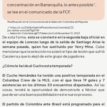
concentración en Barranquilla, lo antes posible”,
se lee en el comunicado de la FCF.
Modificación en la Convocatoria de la Selección Colombia de Mayores
🔗
https://t.co/Z3dQv0qIbV
#TodosSomosColombia
🇨🇴
pic.twitter.com/vld7SgFr1W
— Selección Colombia (@FCFSeleccionCol)
November 13, 2023
De esta forma,
esta se convierte en la segunda baja oficial en
el equipo de Lorenzo luego de la salida de Santiago Arias la
semana pasada, quien fue sustituido por Yerry Mina.
Cabe
mencionar que la selección no aclaró el tipo de lesión que sufrió
Cassierra y que lo alejó de este grupo de jugadores.
¿Cómo le ha ido al Cucho esta temporada?
El Cucho Hernández ha tenido una positiva temporada en el
Columbus Crew de la MLS, con el que lleva 19 goles y 7
asistencias en los últimos 30 encuentros disputados.
Así las
cosas, tendrá la oportunidad de demostrarle a Néstor que
puede ser una buena posibilidad en este nuevo proceso.
El partido de Colombia ante Brasil está programado para el