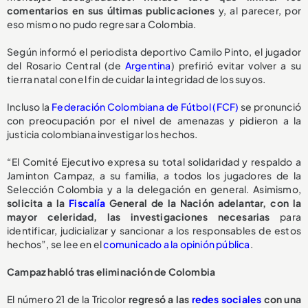
comentarios en sus últimas publicaciones
y, al parecer, por
eso mismo no pudo regresar a Colombia.
Según informó el periodista deportivo Camilo Pinto, el jugador
del Rosario Central (de
Argentina
) prefirió evitar volver a su
tierra natal con el fin de cuidar la integridad de los suyos.
Incluso la
Federación Colombiana de Fútbol (FCF)
se pronunció
con preocupación por el nivel de amenazas y pidieron a la
justicia colombiana investigar los hechos.
“El Comité Ejecutivo expresa su total solidaridad y respaldo a
Jaminton Campaz, a su familia, a todos los jugadores de la
Selección Colombia y a la delegación en general. Asimismo,
solicita a la
Fiscalía
General de la Nación adelantar, con la
mayor celeridad, las investigaciones necesarias
para
identificar, judicializar y sancionar a los responsables de estos
hechos”, se lee en el
comunicado a la opinión pública
.
Campaz habló tras eliminación de Colombia
El número 21 de la Tricolor
regresó a las
redes sociales
con una