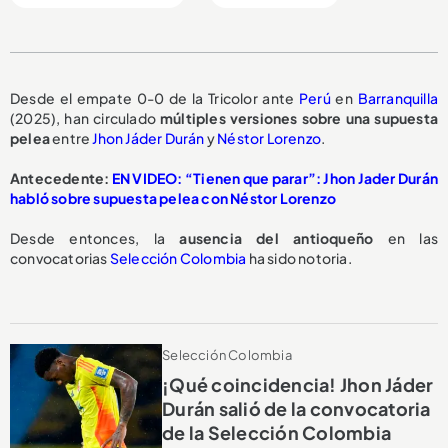
Desde el empate 0-0 de la Tricolor ante
Perú
en
Barranquilla
(2025), han circulado
múltiples versiones
sobre una
supuesta
pelea
entre
Jhon Jáder Durán
y
Néstor Lorenzo
.
Antecedente:
EN VIDEO: “Tienen que parar”: Jhon Jader Durán
habló sobre supuesta pelea con Néstor Lorenzo
Desde entonces, la
ausencia del antioqueño
en las
convocatorias
Selección Colombia
ha sido notoria.
Selección Colombia
¡Qué coincidencia! Jhon Jáder
Durán salió de la convocatoria
de la Selección Colombia