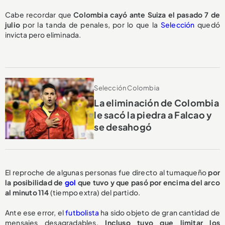
Cabe recordar que
Colombia cayó ante Suiza el pasado 7 de
julio
por la tanda de penales, por lo que la
Selección
quedó
invicta pero eliminada.
Selección Colombia
La eliminación de Colombia
le sacó la piedra a Falcao y
se desahogó
El reproche de algunas personas fue directo al tumaqueño
por
la posibilidad de
gol
que tuvo y que pasó por encima del arco
al minuto 114
(tiempo extra) del partido.
Ante ese error, el
futbolista
ha sido objeto de gran cantidad de
mensajes desagradables.
Incluso tuvo que limitar los