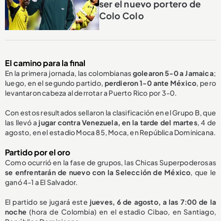
ser el nuevo portero de
Colo Colo
El camino para la final
En la primera jornada, las colombianas
golearon 5-0 a Jamaica
;
luego, en el segundo partido,
perdieron 1-0 ante México
, pero
levantaron cabeza al derrotar a Puerto Rico por 3-0.
Con estos resultados sellaron la clasificación en el Grupo B, que
las llevó a
jugar contra Venezuela, en la tarde del martes
, 4 de
agosto, en el estadio Moca 85, Moca, en República Dominicana.
Partido por el oro
Como ocurrió en la fase de grupos, las Chicas Superpoderosas
se enfrentarán de nuevo con la
S
elección de México
,
que le
ganó 4-1
a El Salvador.
El partido se jugará este
jueves, 6 de agosto, a las 7:00 de la
noche
(hora de Colombia) en el estadio Cibao, en Santiago,