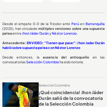
Desde el empate 0-0 de la Tricolor ante
Perú
en
Barranquilla
(2025), han circulado
múltiples versiones
sobre una
supuesta
pelea
entre
Jhon Jáder Durán
y
Néstor Lorenzo
.
Antecedente:
EN VIDEO: “Tienen que parar”: Jhon Jader Durán
habló sobre supuesta pelea con Néstor Lorenzo
Desde entonces, la
ausencia del antioqueño
en las
convocatorias
Selección Colombia
ha sido notoria.
Selección Colombia
¡Qué coincidencia! Jhon Jáder
Durán salió de la convocatoria
de la Selección Colombia