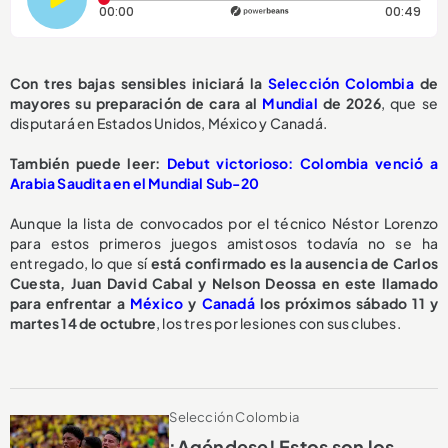
Tiempo transcurrido: 0 segundos
Dura
00:00
00:49
Con tres bajas sensibles iniciará la
Selección Colombia
de
mayores su preparación de cara al
Mundial
de 2026
, que se
disputará en Estados Unidos, México y Canadá.
También puede leer:
Debut victorioso: Colombia venció a
Arabia Saudita en el Mundial Sub-20
Aunque la lista de convocados por el técnico Néstor Lorenzo
para estos primeros juegos amistosos todavía no se ha
entregado, lo que sí
está confirmado es la ausencia de Carlos
Cuesta, Juan David Cabal y Nelson Deossa en este llamado
para enfrentar a
México
y
Canadá
los próximos sábado 11 y
martes 14 de octubre
, los tres por lesiones con sus clubes.
Selección Colombia
¡Agéndese! Estos son los