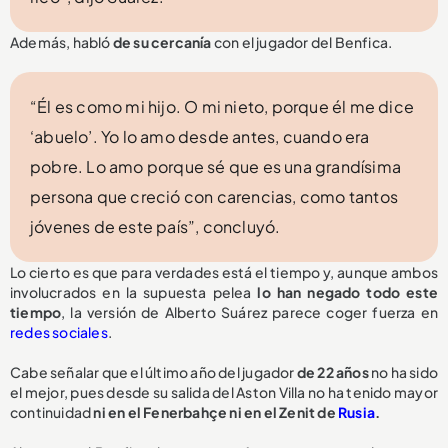
Además, habló
de su cercanía
con el jugador del Benfica.
“Él es como mi hijo. O mi nieto, porque él me dice
‘abuelo’. Yo lo amo desde antes, cuando era
pobre. Lo amo porque sé que es una grandísima
persona que creció con carencias, como tantos
jóvenes de este país”, concluyó.
Lo cierto es que para verdades está el tiempo y, aunque ambos
involucrados en la supuesta pelea
lo han negado todo este
tiempo
, la versión de Alberto Suárez parece coger fuerza en
redes sociales
.
Cabe señalar que el último año del jugador
de 22 años
no ha sido
el mejor, pues desde su salida del Aston Villa no ha tenido mayor
continuidad
ni en el Fenerbahçe ni en el Zenit de
Rusia
.