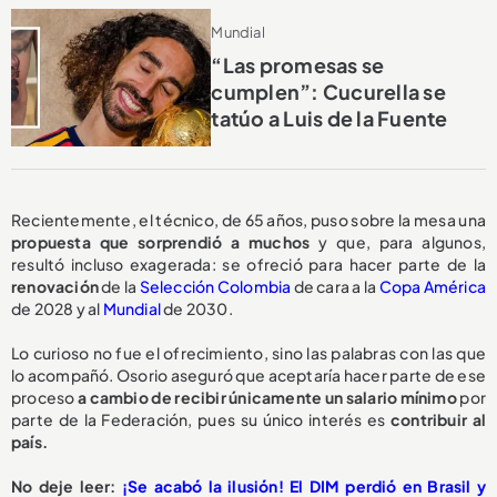
Mundial
“Las promesas se
cumplen”: Cucurella se
tatúo a Luis de la Fuente
Recientemente, el técnico, de 65 años, puso sobre la mesa una
propuesta
que sorprendió a muchos
y que, para algunos,
resultó incluso exagerada: se ofreció para hacer parte de la
renovación
de la
Selección Colombia
de cara a la
Copa América
de 2028 y al
Mundial
de 2030.
Lo curioso no fue el ofrecimiento, sino las palabras con las que
lo acompañó. Osorio aseguró que aceptaría hacer parte de ese
proceso
a cambio de recibir
únicamente un salario mínimo
por
parte de la Federación, pues su único interés es
contribuir al
país.
No deje leer:
¡Se acabó la ilusión! El DIM perdió en Brasil y