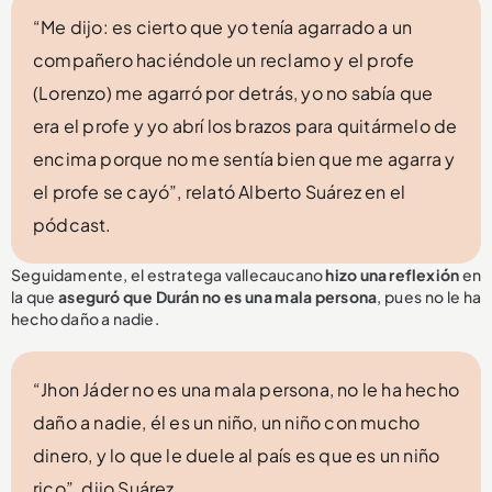
“Me dijo: es cierto que yo tenía agarrado a un
compañero haciéndole un reclamo y el profe
(Lorenzo) me agarró por detrás, yo no sabía que
era el profe y yo abrí los brazos para quitármelo de
encima porque no me sentía bien que me agarra y
el profe se cayó”, relató Alberto Suárez en el
pódcast.
Seguidamente, el estratega vallecaucano
hizo una reflexión
en
la que
aseguró que Durán no es una mala persona
, pues no le ha
hecho daño a nadie.
“Jhon Jáder no es una mala persona, no le ha hecho
daño a nadie, él es un niño, un niño con mucho
dinero, y lo que le duele al país es que es un niño
rico”, dijo Suárez.