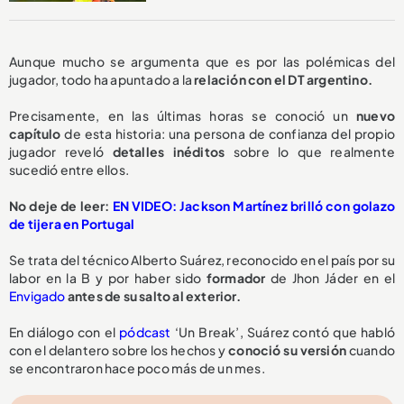
Aunque mucho se argumenta que es por las polémicas del
jugador, todo ha apuntado a la
relación con el DT argentino.
Precisamente, en las últimas horas se conoció un
nuevo
capítulo
de esta historia: una persona de confianza del propio
jugador reveló
detalles inéditos
sobre lo que realmente
sucedió entre ellos.
No deje de leer:
EN VIDEO: Jackson Martínez brilló con golazo
de tijera en Portugal
Se trata del técnico Alberto Suárez, reconocido en el país por su
labor en la B y por haber sido
formador
de Jhon Jáder en el
Envigado
antes de su salto al exterior.
En diálogo con el
pódcast
‘Un Break’, Suárez contó que habló
con el delantero sobre los hechos y
conoció su versión
cuando
se encontraron hace poco más de un mes.