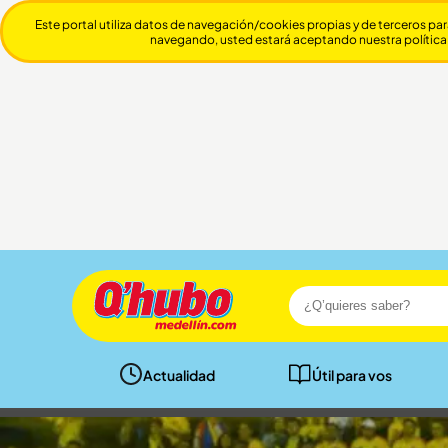
Este portal utiliza datos de navegación/cookies propias y de terceros par
navegando, usted estará aceptando nuestra política
Actualidad
Útil para vos