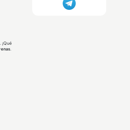
a. ¡Qué
 venas
.