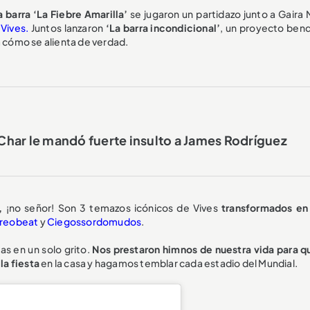
a barra ‘La Fiebre Amarilla’
se jugaron un partidazo junto a Gaira 
Vives.
Juntos lanzaron
‘La barra incondicional’
, un proyecto ben
a cómo se alienta de verdad.
har le mandó fuerte insulto a James Rodríguez
,
¡no señor! Son 3 temazos icónicos de Vives
transformados en
ereobeat
y
Ciegossordomudos
.
as en un solo grito.
Nos prestaron himnos de nuestra vida para q
la fiesta
en la casa y hagamos temblar cada estadio del Mundial.