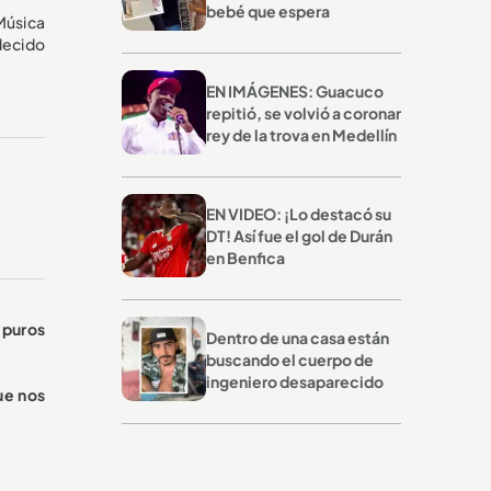
bebé que espera
Música
decido
EN IMÁGENES: Guacuco
repitió, se volvió a coronar
rey de la trova en Medellín
EN VIDEO: ¡Lo destacó su
DT! Así fue el gol de Durán
en Benfica
 puros
Dentro de una casa están
buscando el cuerpo de
ingeniero desaparecido
ue nos