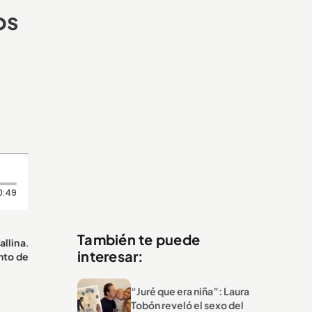
os
Duración: 49 segundos
0:49
También te puede
allina
.
interesar:
ento de
“Juré que era niña”: Laura
Tobón reveló el sexo del