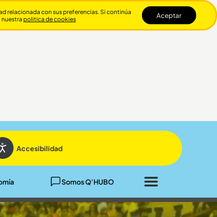
dad relacionada con sus preferencias. Si continúa
Aceptar
n nuestra
politica de cookies
Cerrar
Accesibilidad
omía
Somos Q’HUBO