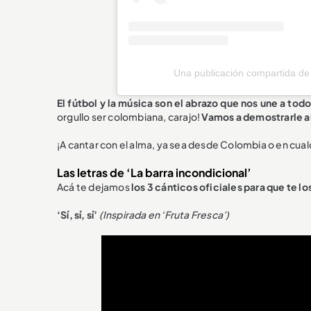
Una publicación compartida de
El fútbol y la música son el abrazo que nos une a tod
orgullo ser colombiana, carajo!
Vamos a demostrarle al 
¡A cantar con el alma, ya sea desde Colombia o en cual
Las letras de ‘La barra incondicional’
Acá te dejamos
los 3 cánticos oficiales para que te 
‘Sí, sí, sí’
(Inspirada en ‘Fruta Fresca’)