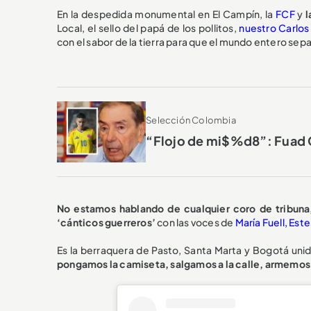
En la despedida monumental en El Campín, la
FCF
y
l
Local, el sello del papá de los pollitos,
nuestro Carlos 
con el sabor de la tierra para que el mundo entero sep
Selección Colombia
“Flojo de mi$%d8”: Fuad C
No estamos hablando de cualquier coro de tribuna
‘cánticos guerreros’
con las voces de
María Fuell,
Est
Es la berraquera de Pasto, Santa Marta y Bogotá unid
pongamos la camiseta, salgamos a la calle, armemos 