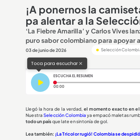
¡A ponernos la camiseta
pa alentar a la Selecci
‘La Fiebre Amarilla’ y Carlos Vives la
puro sabor colombiano para apoyar a l
03 de junio de 2026
Selección Colombi
×
Toca para escuchar
ESCUCHA EL RESUMEN
Tiempo transcurrido: 0 segundos
00:00
Llegó la hora de la verdad,
el momento exacto en el q
Nuestra
Selección Colombia
ya empacó maletas rumb
todo un país
que late en sintonía de gol.
Lea también:
¡La Tricolor rugió! Colombia se despidió 