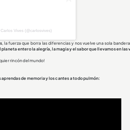
 Carlos Vives (@carlosvives)
os
, la fuerza que borra las diferencias y nos vuelve una sola bander
planeta entero la alegría, la magia y el sabor que llevamos en las
quier rincón del mundo!
los aprendas de memoria y los cantes a todo pulmón: