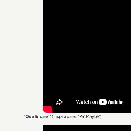
‘Que linda e’’
(Inspirada en ‘Pa’ Mayté’)