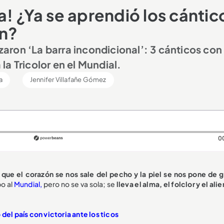
! ¿Ya se aprendió los cántic
ón?
nzaron ‘La barra incondicional’: 3 cánticos con
a Tricolor en el Mundial.
a
Jennifer Villafañe Gómez
0
ue el corazón se nos sale del pecho y la piel se nos pone de g
o al
Mundial,
pero no se va sola; se
lleva el alma, el folclor y el ali
del país con victoria ante los ticos