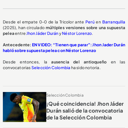
Desde el empate 0-0 de la Tricolor ante
Perú
en
Barranquilla
(2025), han circulado
múltiples versiones
sobre una
supuesta
pelea
entre
Jhon Jáder Durán
y
Néstor Lorenzo
.
Antecedente:
EN VIDEO: “Tienen que parar”: Jhon Jader Durán
habló sobre supuesta pelea con Néstor Lorenzo
Desde entonces, la
ausencia del antioqueño
en las
convocatorias
Selección Colombia
ha sido notoria.
Selección Colombia
¡Qué coincidencia! Jhon Jáder
Durán salió de la convocatoria
de la Selección Colombia