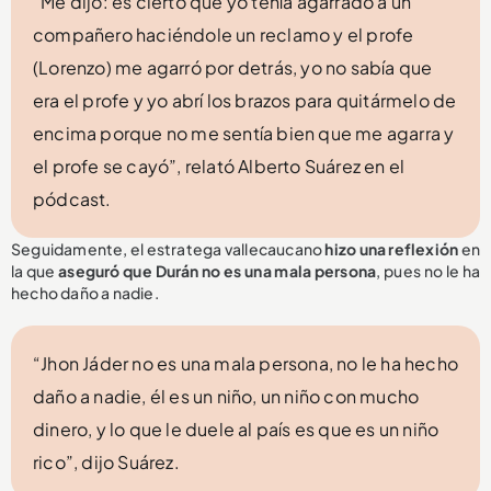
“Me dijo: es cierto que yo tenía agarrado a un
compañero haciéndole un reclamo y el profe
(Lorenzo) me agarró por detrás, yo no sabía que
era el profe y yo abrí los brazos para quitármelo de
encima porque no me sentía bien que me agarra y
el profe se cayó”, relató Alberto Suárez en el
pódcast.
Seguidamente, el estratega vallecaucano
hizo una reflexión
en
la que
aseguró que Durán no es una mala persona
, pues no le ha
hecho daño a nadie.
“Jhon Jáder no es una mala persona, no le ha hecho
daño a nadie, él es un niño, un niño con mucho
dinero, y lo que le duele al país es que es un niño
rico”, dijo Suárez.