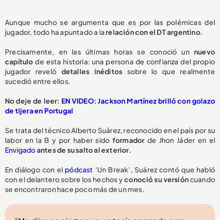
Aunque mucho se argumenta que es por las polémicas del
jugador, todo ha apuntado a la
relación con el DT argentino.
Precisamente, en las últimas horas se conoció un
nuevo
capítulo
de esta historia: una persona de confianza del propio
jugador reveló
detalles inéditos
sobre lo que realmente
sucedió entre ellos.
No deje de leer:
EN VIDEO: Jackson Martínez brilló con golazo
de tijera en Portugal
Se trata del técnico Alberto Suárez, reconocido en el país por su
labor en la B y por haber sido
formador
de Jhon Jáder en el
Envigado
antes de su salto al exterior.
En diálogo con el
pódcast
‘Un Break’, Suárez contó que habló
con el delantero sobre los hechos y
conoció su versión
cuando
se encontraron hace poco más de un mes.