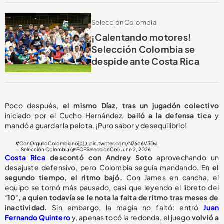
Selección Colombia
¡Calentando motores!
Selección Colombia se
despide ante Costa Rica
Poco después,
el mismo Díaz, tras un jugadón colectivo
iniciado por el Cucho Hernández,
bailó a la defensa tica
y
mandó a guardar la pelota. ¡Puro sabor y desequilibrio!
#ConOrgulloColombiano
🇨🇴
pic.twitter.com/N76o6V3Dyl
— Selección Colombia (@FCFSeleccionCol)
June 2, 2026
Costa Rica
descontó con Andrey Soto
aprovechando un
desajuste defensivo, pero Colombia seguía mandando. E
n el
segundo tiempo, el ritmo bajó.
Con James en cancha, el
equipo se tornó más pausado, casi que leyendo el libreto del
‘10’, a quien todavía se le nota la falta de ritmo tras meses de
inactividad.
Sin embargo, la magia no faltó: entró
Juan
Fernando Quintero
y, apenas tocó la redonda, el juego
volvió a