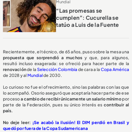
Mundial
“Las promesas se
cumplen”: Cucurella se
tatúo a Luis de la Fuente
Recientemente, el técnico, de 65 años, puso sobre la mesa una
propuesta
que sorprendió a muchos
y que, para algunos,
resultó incluso exagerada: se ofreció para hacer parte de la
renovación
de la
Selección Colombia
de cara a la
Copa América
de 2028 y al
Mundial
de 2030.
Lo curioso no fue el ofrecimiento, sino las palabras con las que
lo acompañó. Osorio aseguró que aceptaría hacer parte de ese
proceso
a cambio de recibir
únicamente un salario mínimo
por
parte de la Federación, pues su único interés es
contribuir al
país.
No deje leer:
¡Se acabó la ilusión! El DIM perdió en Brasil y
quedó por fuera de la Copa Sudamericana