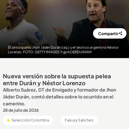
Compartir
El antioqueño Jhon Jáder Durán (izq.) y el técnico argentino Néstor
Lorenzo. FOTO: GETTY IMAGES Y @JADERDURAN9
Nueva versión sobre la supuesta pelea
entre Durán y Néstor Lorenzo
Alberto Suárez, DT de Envigado y formador de Jhon
Jáder Durán, contó detalles sobre lo ocurrido en el
camerino.
28 de julio de 2026
Selección Colombia
Faisury Sánchez