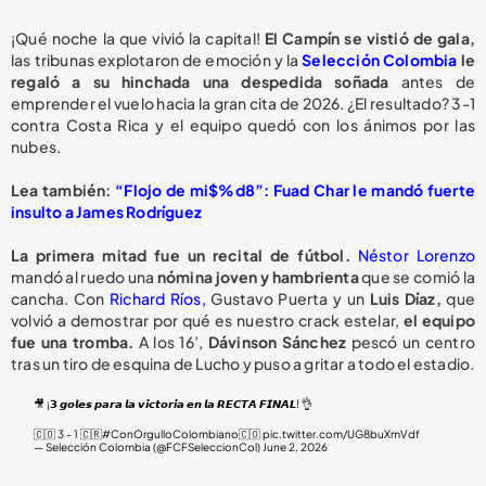
¡Qué noche la que vivió la capital!
El Campín se vistió de gala,
las tribunas explotaron de emoción y la
Selección Colombia
le
regaló a su hinchada una despedida soñada
antes de
emprender el vuelo hacia la gran cita de 2026. ¿El resultado? 3-1
contra Costa Rica y el equipo quedó con los ánimos por las
nubes.
Lea también:
“Flojo de mi$%d8”: Fuad Char le mandó fuerte
insulto a James Rodríguez
La primera mitad fue un recital de fútbol.
Néstor Lorenzo
mandó al ruedo una
nómina joven y hambrienta
que se comió la
cancha. Con
Richard Ríos,
Gustavo Puerta y un
Luis Díaz,
que
volvió a demostrar por qué es nuestro crack estelar,
el equipo
fue una tromba.
A los 16’,
Dávinson Sánchez
pescó un centro
tras un tiro de esquina de Lucho y puso a gritar a todo el estadio.
🎥 ¡𝟯 𝙜𝙤𝙡𝙚𝙨 𝙥𝙖𝙧𝙖 𝙡𝙖 𝙫𝙞𝙘𝙩𝙤𝙧𝙞𝙖 𝙚𝙣 𝙡𝙖 𝙍𝙀𝘾𝙏𝘼 𝙁𝙄𝙉𝘼𝙇! 👌
🇨🇴 3 - 1 🇨🇷
#ConOrgulloColombiano
🇨🇴
pic.twitter.com/UG8buXmVdf
— Selección Colombia (@FCFSeleccionCol)
June 2, 2026