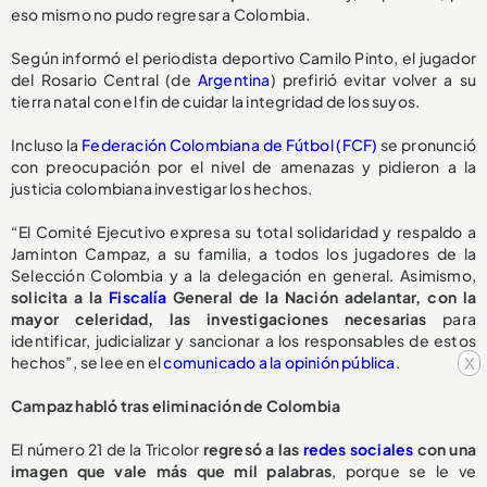
eso mismo no pudo regresar a Colombia.
Según informó el periodista deportivo Camilo Pinto, el jugador
del Rosario Central (de
Argentina
) prefirió evitar volver a su
tierra natal con el fin de cuidar la integridad de los suyos.
Incluso la
Federación Colombiana de Fútbol (FCF)
se pronunció
con preocupación por el nivel de amenazas y pidieron a la
justicia colombiana investigar los hechos.
“El Comité Ejecutivo expresa su total solidaridad y respaldo a
Jaminton Campaz, a su familia, a todos los jugadores de la
Selección Colombia y a la delegación en general. Asimismo,
solicita a la
Fiscalía
General de la Nación adelantar, con la
mayor celeridad, las investigaciones necesarias
para
identificar, judicializar y sancionar a los responsables de estos
x
hechos”, se lee en el
comunicado a la opinión pública
.
Campaz habló tras eliminación de Colombia
El número 21 de la Tricolor
regresó a las
redes sociales
con una
imagen que vale más que mil palabras
, porque se le ve