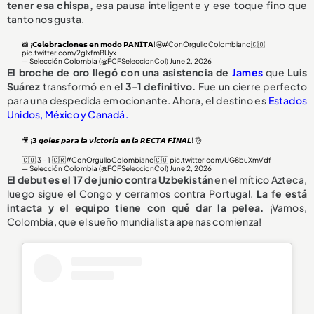
tener esa chispa,
esa pausa inteligente y ese toque fino que
tanto nos gusta.
📸 ¡𝗖𝗲𝗹𝗲𝗯𝗿𝗮𝗰𝗶𝗼𝗻𝗲𝘀 𝗲𝗻 𝗺𝗼𝗱𝗼 𝗣𝗔𝗡𝗜𝗧𝗔!🤩
#ConOrgulloColombiano
🇨🇴
pic.twitter.com/2glxfmBUyx
— Selección Colombia (@FCFSeleccionCol)
June 2, 2026
El broche de oro llegó con una asistencia de
James
que
Luis
Suárez
transformó en el
3-1 definitivo.
Fue un cierre perfecto
para una despedida emocionante. Ahora, el destino es
Estados
Unidos, México y Canadá.
🎥 ¡𝟯 𝙜𝙤𝙡𝙚𝙨 𝙥𝙖𝙧𝙖 𝙡𝙖 𝙫𝙞𝙘𝙩𝙤𝙧𝙞𝙖 𝙚𝙣 𝙡𝙖 𝙍𝙀𝘾𝙏𝘼 𝙁𝙄𝙉𝘼𝙇! 👌
🇨🇴 3 - 1 🇨🇷
#ConOrgulloColombiano
🇨🇴
pic.twitter.com/UG8buXmVdf
— Selección Colombia (@FCFSeleccionCol)
June 2, 2026
El debut es el 17 de junio contra Uzbekistán
en el mítico Azteca,
luego sigue el Congo y cerramos contra Portugal.
La fe está
intacta y el equipo tiene con qué dar la pelea.
¡Vamos,
Colombia, que el sueño mundialista apenas comienza!