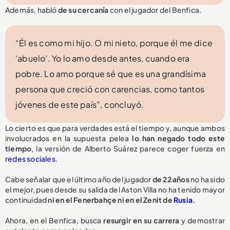
Además, habló
de su cercanía
con el jugador del Benfica.
“Él es como mi hijo. O mi nieto, porque él me dice
‘abuelo’. Yo lo amo desde antes, cuando era
pobre. Lo amo porque sé que es una grandísima
persona que creció con carencias, como tantos
jóvenes de este país”, concluyó.
Lo cierto es que para verdades está el tiempo y, aunque ambos
involucrados en la supuesta pelea
lo han negado todo este
tiempo
, la versión de Alberto Suárez parece coger fuerza en
redes sociales
.
Cabe señalar que el último año del jugador
de 22 años
no ha sido
el mejor, pues desde su salida del Aston Villa no ha tenido mayor
continuidad
ni en el Fenerbahçe ni en el Zenit de
Rusia
.
Ahora, en el Benfica, busca
resurgir en su carrera
y demostrar