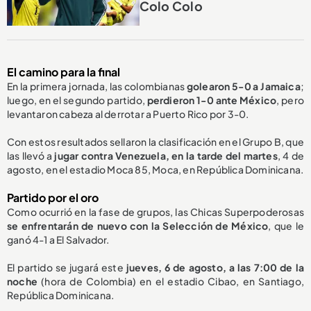
Colo Colo
El camino para la final
En la primera jornada, las colombianas
golearon 5-0 a Jamaica
;
luego, en el segundo partido,
perdieron 1-0 ante México
, pero
levantaron cabeza al derrotar a Puerto Rico por 3-0.
Con estos resultados sellaron la clasificación en el Grupo B, que
las llevó a
jugar contra Venezuela, en la tarde del martes
, 4 de
agosto, en el estadio Moca 85, Moca, en República Dominicana.
Partido por el oro
Como ocurrió en la fase de grupos, las Chicas Superpoderosas
se enfrentarán de nuevo con la
S
elección de México
,
que le
ganó 4-1
a El Salvador.
El partido se jugará este
jueves, 6 de agosto, a las 7:00 de la
noche
(hora de Colombia) en el estadio Cibao, en Santiago,
República Dominicana.