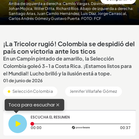
Arriba de izquierda a derecha: Camilo Vargas, Dávinson Sánchez,
Johan Mojica, Willer Ditta, Richard Ríos. Abajo de izquierda a derecha:
Santiago Arias, Juan Camilo Hernández, Luis Díaz, Jorge Carrascal,
Carlos Andrés Gómez y Gustavo Puerta. FOTO: FCF
¡La Tricolor rugió! Colombia se despidió del
país con victoria ante los ticos
En un Campín pintado de amarillo, la Selección
Colombia goleó 3-1 a Costa Rica. ¡Estamos listos para
el Mundial! Lucho brilló y la ilusión está a tope.
01 de junio de 2026
Selección Colombia
Jennifer Villafañe Gómez
×
Toca para escuchar
ESCUCHA EL RESUMEN
Tiempo transcurrido: 0 segundos
Dura
00:00
00:37