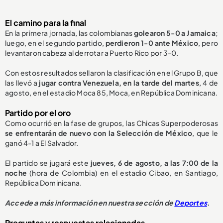
El camino para la final
En la primera jornada, las colombianas
golearon 5-0 a Jamaica
;
luego, en el segundo partido,
perdieron 1-0 ante México
, pero
levantaron cabeza al derrotar a Puerto Rico por 3-0.
Con estos resultados sellaron la clasificación en el Grupo B, que
las llevó a
jugar contra Venezuela, en la tarde del martes
, 4 de
agosto, en el estadio Moca 85, Moca, en República Dominicana.
Partido por el oro
Como ocurrió en la fase de grupos, las Chicas Superpoderosas
se enfrentarán de nuevo con la
S
elección de México
,
que le
ganó 4-1
a El Salvador.
El partido se jugará este
jueves, 6 de agosto, a las 7:00 de la
noche
(hora de Colombia) en el estadio Cibao, en Santiago,
República Dominicana.
Accede a más información en nuestra sección de
Deportes
.
Preguntas y respuestas relacionadas