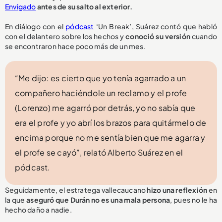
Envigado
antes de su salto al exterior.
En diálogo con el
pódcast
‘Un Break’, Suárez contó que habló
con el delantero sobre los hechos y
conoció su versión
cuando
se encontraron hace poco más de un mes.
“Me dijo: es cierto que yo tenía agarrado a un
compañero haciéndole un reclamo y el profe
(Lorenzo) me agarró por detrás, yo no sabía que
era el profe y yo abrí los brazos para quitármelo de
encima porque no me sentía bien que me agarra y
el profe se cayó”, relató Alberto Suárez en el
pódcast.
Seguidamente, el estratega vallecaucano
hizo una reflexión
en
la que
aseguró que Durán no es una mala persona
, pues no le ha
hecho daño a nadie.