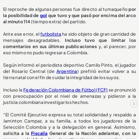
El reproche de algunas personas fue directo al tumaqueño
por
la posibilidad de
gol
que tuvo y que pasó por encima del arco
al minuto 114
(tiempo extra) del partido.
Ante ese error, el
futbolista
ha sido objeto de gran cantidad de
mensajes desagradables.
Incluso tuvo que limitar los
comentarios en sus últimas publicaciones
y, al parecer, por
eso mismo no pudo regresar a Colombia.
Según informó el periodista deportivo Camilo Pinto, el jugador
del Rosario Central (de
Argentina
) prefirió evitar volver a su
tierra natal con el fin de cuidar la integridad de los suyos.
Incluso la
Federación Colombiana de Fútbol (FCF)
se pronunció
con preocupación por el nivel de amenazas y pidieron a la
justicia colombiana investigar los hechos.
x
“El Comité Ejecutivo expresa su total solidaridad y respaldo a
Jaminton Campaz, a su familia, a todos los jugadores de la
Selección Colombia y a la delegación en general. Asimismo,
solicita a la
Fiscalía
General de la Nación adelantar, con la