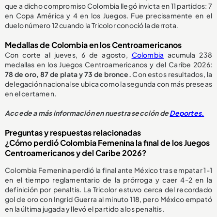
que a dicho compromiso Colombia llegó invicta en 11 partidos: 7
en Copa América y 4 en los Juegos. Fue precisamente en el
duelo número 12 cuando la Tricolor conoció la derrota.
Medallas de Colombia en los Centroamericanos
Con corte al jueves, 6 de agosto,
Colombia
acumula 238
medallas en los Juegos Centroamericanos y del Caribe 2026:
78 de oro, 87 de plata y 73 de bronce.
Con estos resultados, la
delegación nacional se ubica como la segunda con más preseas
en el certamen.
Accede a más información en nuestra sección de
Deportes.
Preguntas y respuestas relacionadas
¿Cómo perdió Colombia Femenina la final de los Juegos
Centroamericanos y del Caribe 2026?
Colombia Femenina perdió la final ante México tras empatar 1-1
en el tiempo reglamentario de la prórroga y caer 4-2 en la
definición por penaltis. La Tricolor estuvo cerca del recordado
gol de oro con Ingrid Guerra al minuto 118, pero México empató
en la última jugada y llevó el partido a los penaltis.