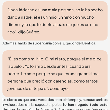
“Jhon Jáder no es una mala persona, no le ha hecho
daño a nadie, él es un niño, un niño con mucho
dinero, y lo que le duele al país es que es un niño
rico”, dijo Suárez.
Además, habló
de su cercanía
con el jugador del Benfica.
“Él es como mi hijo. O mi nieto, porque él me dice
‘abuelo’. Yo lo amo desde antes, cuando era
pobre. Lo amo porque sé que es una grandísima
persona que creció con carencias, como tantos
jóvenes de este país”, concluyó.
Lo cierto es que para verdades está el tiempo y, aunque ambos
involucrados en la supuesta pelea
lo han negado todo este
tiempo
, la versión de Alberto Suárez parece coger fuerza en