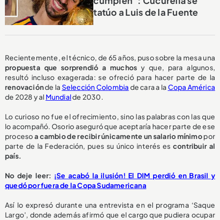
cumplen”: Cucurella se
tatúo a Luis de la Fuente
Recientemente, el técnico, de 65 años, puso sobre la mesa una
propuesta
que sorprendió a muchos
y que, para algunos,
resultó incluso exagerada: se ofreció para hacer parte de la
renovación
de la
Selección Colombia
de cara a la
Copa América
de 2028 y al
Mundial
de 2030.
Lo curioso no fue el ofrecimiento, sino las palabras con las que
lo acompañó. Osorio aseguró que aceptaría hacer parte de ese
proceso
a cambio de recibir
únicamente un salario mínimo
por
parte de la Federación, pues su único interés es
contribuir al
país.
No deje leer:
¡Se acabó la ilusión! El DIM perdió en Brasil y
quedó por fuera de la Copa Sudamericana
Así lo expresó durante una entrevista en el programa ‘Saque
Largo’, donde además afirmó que el cargo que pudiera ocupar