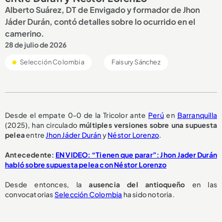
Alberto Suárez, DT de Envigado y formador de Jhon
Jáder Durán, contó detalles sobre lo ocurrido en el
camerino.
28 de julio de 2026
Selección Colombia
Faisury Sánchez
Desde el empate 0-0 de la Tricolor ante
Perú
en
Barranquilla
(2025), han circulado
múltiples versiones
sobre una
supuesta
pelea
entre
Jhon Jáder Durán
y
Néstor Lorenzo
.
Antecedente:
EN VIDEO: “Tienen que parar”: Jhon Jader Durán
habló sobre supuesta pelea con Néstor Lorenzo
Desde entonces, la
ausencia del antioqueño
en las
convocatorias
Selección Colombia
ha sido notoria.