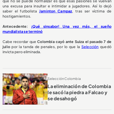
que no se puede normalizar es que esas pasiones se vuelvan
una excusa para insultar e intimidar a jugadores. Así lo dejó
saber el futbolista
Jaminton Campaz
, tras ser víctima de
hostigamientos.
Antecedente:
¡Qué sinsabor! Una vez más, el sueño
mundialista se terminó
Cabe recordar que
Colombia cayó ante Suiza el pasado 7 de
julio
por la tanda de penales, por lo que la
Selección
quedó
invicta pero eliminada.
Selección Colombia
La eliminación de Colombia
le sacó la piedra a Falcao y
se desahogó