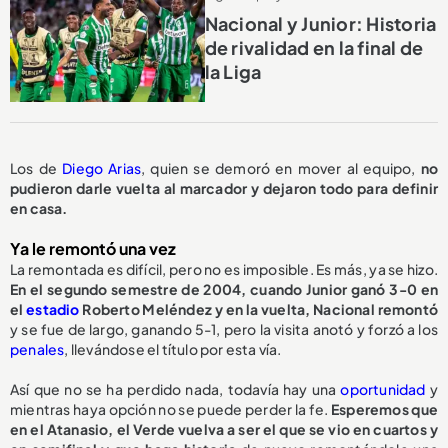
Nacional y Junior: Historia
de rivalidad en la final de
la Liga
Los de
Diego Arias
, quien se demoró en mover al equipo,
no
pudieron darle vuelta al marcador y dejaron todo para definir
en casa.
Ya le remontó una vez
La remontada es difícil, pero no es imposible. Es más, ya se hizo.
En el segundo semestre de 2004, cuando Junior ganó 3-0 en
el
estadio
Roberto Meléndez y en la vuelta, Nacional remontó
y se fue de largo, ganando 5-1, pero la visita anotó y forzó a los
penales
, llevándose el título por esta vía.
Así que no se ha perdido nada, todavía hay una
oportunidad
y
mientras haya opción no se puede perder la fe.
Esperemos que
en el Atanasio, el Verde vuelva a ser el que se vio en cuartos y