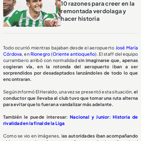
10 razones para creer en la
remontada verdolaga y
hacer historia
Todo ocurrió mientras bajaban desde el aeropuerto
José María
Córdova
, en
Rionegro
(
Oriente antioqueño
). El staff del equipo
currambero arribó con normalidad
sin imaginarse que, apenas
cogieran vía, en la rotonda del aeropuerto iban a ser
sorprendidos por desadaptados lanzándoles de todo lo que
encontraran.
Según informó El Heraldo, una vez se presentó esta situación,
el
conductor que llevaba al club tuvo que tomar una ruta alterna
para evitar que lo fueran a vandalizar más adelante.
También le puede interesar:
Nacional y Junior: Historia de
rivalidad en la final de la Liga
Como se vio en imágenes, l
as autoridades iban acompañando