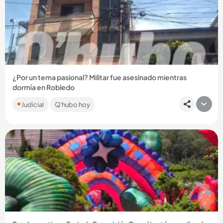
¿Por un tema pasional? Militar fue asesinado mientras
dormía en Robledo
La víctima, César Augusto Hurtado Parra, era suboficial activo
Judicial
Q'hubo hoy
del Ejército. Fue sorprendido cuando estaba durmiendo y
atacado...
Compartir Noticia