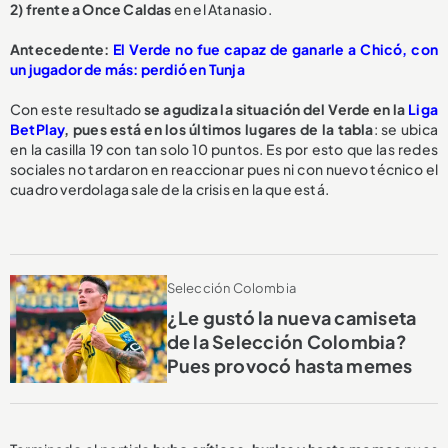
2) frente a Once Caldas
en el Atanasio.
Antecedente:
El Verde no fue capaz de ganarle a Chicó, con
un jugador de más: perdió en Tunja
Con este resultado
se agudiza la situación del Verde en la
Liga
BetPlay
, pues está en los últimos lugares de la tabla
: se ubica
en la casilla 19 con tan solo 10 puntos. Es por esto que las redes
sociales no tardaron en reaccionar pues ni con nuevo técnico el
cuadro verdolaga sale de la crisis en la que está.
Selección Colombia
¿Le gustó la nueva camiseta
de la Selección Colombia?
Pues provocó hasta memes