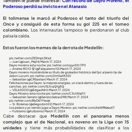
También le puede interesar:
Con récord de Dayro Moreno, el
Poderoso perdió su invicto en el Atanasio
El tolimense le marcó al Poderoso el tanto del triunfo del
Once y consiguió de esta forma su gol 225 en el torneo
colombiano.
Los internautas tampoco le perdonaron al club
paisa la caída.
Estos fueron los memes de la derrota de Medellín:
pic.twitter.com/ZEDmpL5Ksd
— Juan (@Juan_Mej14)
March 17, 2024
Dayro moreno esta noche:
pic.twitter.com/yyvSYc17P3
— Andres ROJO 👹 (@Falqueismo10)
March 17, 2024
Dayro moreno mostrándole su título de goleador histórico del fpc al perro hp de
Jeison Lucumi:
pic.twitter.com/2rmSaXK5SV
— Sebastian (@CRSastian)
March 17, 2024
Felicitaciones pa Dayro, la mejores energías, un crack dentro y fuera de las
canchas.
pic.twitter.com/SLfcqQfgEQ
— VELASGOD (@EdgarAlln1)
March 17, 2024
Dayro Moreno esta noche:
pic.twitter.com/C3ctWiaFr1
— Sebastián Serrato (@SerratoSebas298)
March 17, 2024
pic.twitter.com/BbD6YYiwqk
— Sr. Bolainas (@diegodomi12)
March 17, 2024
Los pelaos y yo viendo jugar a Dayro Moreno:
pic.twitter.com/AeWRNzeuKT
— Futbismo (@futbismo)
March 17, 2024
Cabe destacar que
Medellín con el panorama menos
complejo que el de Nacional, es noveno en la Liga con 15
unidades
y tiene más probabilidades de clasificar a los