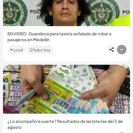
Compartir Noticia
EN VIDEO: Guandoca para taxista señalado de robar a
pasajeros en Medellín
Juan Camilo Marulanda Valencia, de 34 años, es sindicado de
Local
Q'hubo hoy
hurtar a cinco personas en diciembre de 2025....
Compartir Noticia
¿Lo acompañó la suerte? Resultados de las loterías del 3 de
agosto
Como cada día, en Q’HUBO le traemos los resultados de los