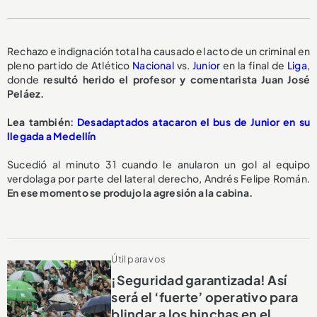
Rechazo e indignación total ha causado el acto de un criminal en
pleno partido de Atlético
Nacional
vs.
Junior
en la final de
Liga
,
donde
resultó herido el profesor y comentarista Juan José
Peláez.
Lea también:
Desadaptados atacaron el bus de Junior en su
llegada a Medellín
Sucedió al minuto 31 cuando le anularon un gol al equipo
verdolaga por parte del lateral derecho, Andrés Felipe Román.
En ese momento se produjo la agresión a la cabina.
Útil para vos
¡Seguridad garantizada! Así
será el ‘fuerte’ operativo para
blindar a los hinchas en el