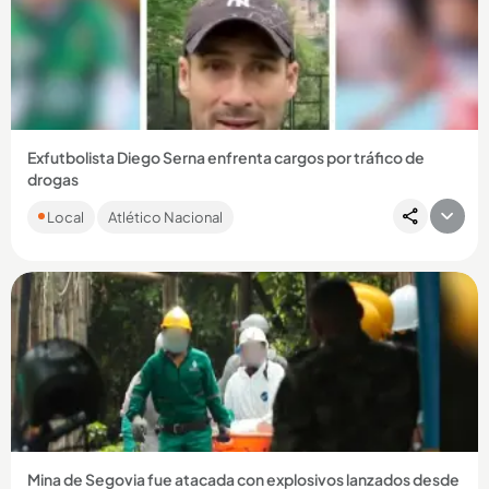
Compartir Noticia
Exfutbolista Diego Serna enfrenta cargos por tráfico de
drogas
El antioqueño fue detenido en el aeropuerto de Miami,
Local
Atlético Nacional
Estados Unidos, intentando ingresar pastillas de
hidrocodona....
Compartir Noticia
Mina de Segovia fue atacada con explosivos lanzados desde