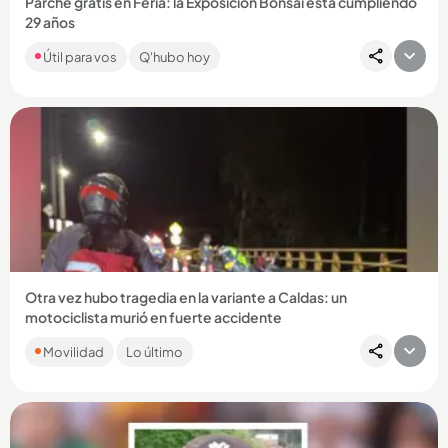
Parche gratis en Feria: la Exposición Bonsái está cumpliendo
29 años
Con música, deporte, árboles y color, el centro comercial
Útil para vos
Q'hubo hoy
Sandiego tendrá actividades gratuitas en agosto con motivo
de la...
Compartir Noticia
Otra vez hubo tragedia en la variante a Caldas: un
motociclista murió en fuerte accidente
La víctima se movilizaba en sentido norte - sur y habría
Movilidad
Lo último
colisionado con otro vehículo en jurisdicción de La Estrella. ...