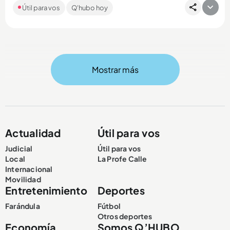
Útil para vos
Q'hubo hoy
chances y loterías que jugaron en el país. Si es apostador,
esta...
Mostrar más
Compartir Noticia
Actualidad
Útil para vos
Judicial
Útil para vos
Local
La Profe Calle
Internacional
Movilidad
Entretenimiento
Deportes
Farándula
Fútbol
Otros deportes
Economía
Somos Q’HUBO