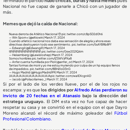
Terminado el partido
hubo críticas, burlas y hasta memes
pues
Nacional no fue capaz de ganarle a Chicó con un jugador de
más.
Memes que dejó la caída de Nacional:
Nueva derrota de Atlético Nacional 🥺
pic.twitter.com/c8p5D2d0h6
— Win Sporn+ (@eltiowin)
March 17, 2024
Cuando atletico nacional nos daba esa sensación de alegría y ahora esas
directivas destruyeron todo ese sentimiento.
pic.twitter.com/5sAYBRb8Ff
— Edwangil (@Edwangil1)
March 17, 2024
🤣🤣🤣🤣🤣🤣🤣🤣🤣🤣🤣
pic.twitter.com/Gsw202lQ6m
— Heisemberg (@LewisIoshep)
March 17, 2024
Somos horribles
pic.twitter.com/lZSWVzPXa8
— Anfer cuenta humillada por Pioli (@anfer_or)
March 17, 2024
Tantas formas de morir y yo me estoy muriendo por culpa de un hp equipo llenos
de impedidos.
pic.twitter.com/8BHz1oD3nG
— Hugo Madrid (@HugoMadrid99)
March 17, 2024
JAJAJAJAJAJAJAJAJAJAJAJAJA
pic.twitter.com/waIEXcgnAD
— Jacob (@Poliacrilameo_)
March 17, 2024
Si por el lado de los verdes llueve, por el de los rojos no
escampa: y es que
los dirigidos por
Alfredo Arias
perdieron su
invicto de 20 fechas en el Atanasio
bajo la dirección del
estratega uruguayo.
El DIM esta vez no fue capaz de hacer
respetar su casa y se convirtió en el equipo con el que Dayro
Moreno alcanzó el récord de máximo goleador del
Fútbol
Profesional Colombiano.