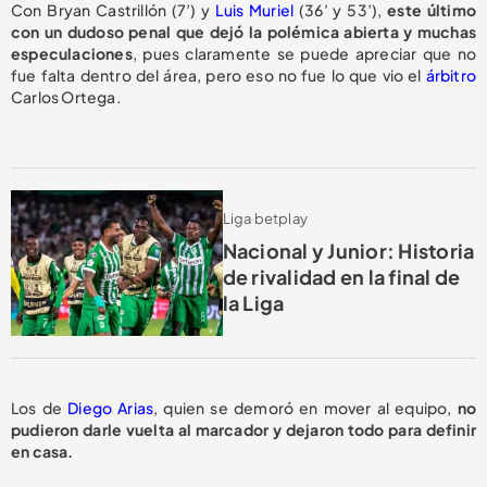
Con Bryan Castrillón (7’) y
Luis Muriel
(36’ y 53’),
este último
con un dudoso penal que dejó la polémica abierta y muchas
especulaciones
, pues claramente se puede apreciar que no
fue falta dentro del área, pero eso no fue lo que vio el
árbitro
Carlos Ortega.
Liga betplay
Nacional y Junior: Historia
de rivalidad en la final de
la Liga
Los de
Diego Arias
, quien se demoró en mover al equipo,
no
pudieron darle vuelta al marcador y dejaron todo para definir
en casa.