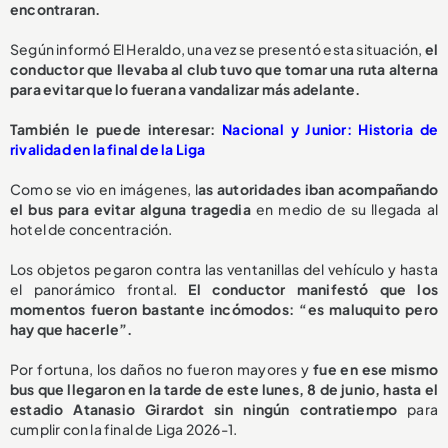
encontraran.
Según informó El Heraldo, una vez se presentó esta situación,
el
conductor que llevaba al club tuvo que tomar una ruta alterna
para evitar que lo fueran a vandalizar más adelante.
También le puede interesar:
Nacional y Junior: Historia de
rivalidad en la final de la Liga
Como se vio en imágenes, l
as autoridades iban acompañando
el bus para evitar alguna tragedia
en medio de su llegada al
hotel de concentración.
Los objetos pegaron contra las ventanillas del vehículo y hasta
el panorámico frontal.
El conductor manifestó que los
momentos fueron bastante incómodos: “es maluquito pero
hay que hacerle”.
Por fortuna, los daños no fueron mayores y
fue en ese mismo
bus que llegaron en la tarde de este lunes, 8 de junio, hasta el
estadio Atanasio Girardot sin ningún contratiempo
para
cumplir con la final de Liga 2026-1.