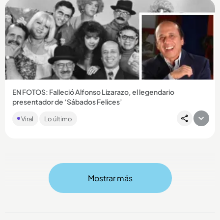
Compartir Noticia
EN FOTOS: Falleció Alfonso Lizarazo, el legendario
presentador de ‘Sábados Felices’
El hombre que marcó a varias generaciones, murió a los 87
Viral
Lo último
años en Barranquilla....
Mostrar más
Compartir Noticia