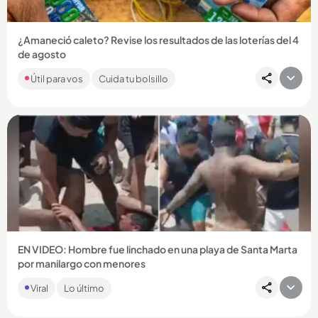
¿Amaneció caleto? Revise los resultados de las loterías del 4
de agosto
Encuentre aquí los números ganadores por las loterías de la
Útil para vos
Cuida tu bolsillo
Cruz Roja y Huila, por MiLoto y por los tradicionales chances....
Compartir Noticia
EN VIDEO: Hombre fue linchado en una playa de Santa Marta
por manilargo con menores
La Policía tuvo que intervenir para rescatar al hombre y
Viral
Lo último
controlar la situación....