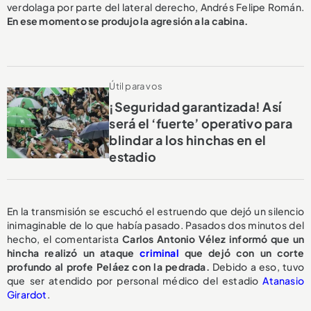
verdolaga por parte del lateral derecho, Andrés Felipe Román.
En ese momento se produjo la agresión a la cabina.
Útil para vos
¡Seguridad garantizada! Así
será el ‘fuerte’ operativo para
blindar a los hinchas en el
estadio
En la transmisión se escuchó el estruendo que dejó un silencio
inimaginable de lo que había pasado. Pasados dos minutos del
hecho, el comentarista
Carlos Antonio Vélez informó que un
hincha realizó un ataque
criminal
que dejó con un corte
profundo al profe Peláez con la pedrada.
Debido a eso, tuvo
que ser atendido por personal médico del estadio
Atanasio
Girardot
.