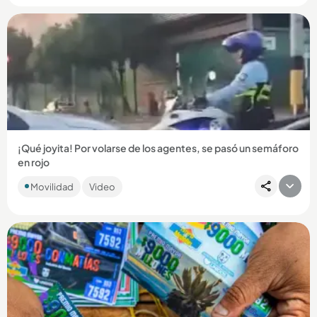
Compartir Noticia
¡Qué joyita! Por volarse de los agentes, se pasó un semáforo
en rojo
La Secretaría de Movilidad reportó la inmovilización de un
Movilidad
Video
vehículo que fue descubierto circulando por el carril
exclusivo...
Compartir Noticia