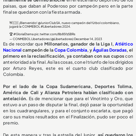
paisas, que daban al Poderoso por campeón pero en la parte
final se quedaron con la fiesta armada.
👋🇨🇴 ¡Bienvenido!
@JuniorClubSA
, nuevo campeón del fútbol colombiano,
jugará la CONMEBOL
#Libertadores
2024.
🏆
#GloriaEterna
pic.twitter.com/8b85fzSBRs
— CONMEBOL Libertadores (@Libertadores)
December 14, 2023
Es de recordar que
Millonarios, ganador de la Liga I,
Atlético
Nacional
campeón de la
Copa Colombia
, y
Águilas Doradas
, el
primero en la reclasificación, ya contaban con sus cupos
con
anterioridad a la final. Así las cosas, con el triunfo de los dirigidos
por Arturo Reyes, este es el cuarto club clasificado por
Colombia.
Por el lado de la Copa Sudamericana, Deportes Tolima,
América de Cali y Alianza Petrolera habían clasificado con
antelación.
Es de mencionar que para el Vinotinto y Oro, que
estuvo a un paso de disputar la final, dejó pasar la oportunidad
en los cuadrangulares, y para el conjunto escarlata, que pagó
caro sus malos resultados en el Finalización, pudo ser poco el
premio.
De esta manera y tras la estrella del Junior,
así quedaron los