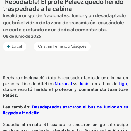
¡Repudiable! El profe Peláez quedó herido
tras pedrada a la cabina
Invalidaron gol de Nacional vs. Junior y un desadaptado
quebró el vidrio de la zona de transmisión, causándole
un corte profundo en un dedo al comentarista.
08 de junio de 2026
Local
Cristian Fernando Vásquez
Rechazo e indignación total ha causado el acto de un criminal en
pleno partido de Atlético
Nacional
vs.
Junior
en la final de
Liga
,
donde
resultó herido el profesor y comentarista Juan José
Peláez.
Lea también:
Desadaptados atacaron el bus de Junior en su
llegada a Medellín
Sucedió al minuto 31 cuando le anularon un gol al equipo
verdolaga por parte del lateral derecho, Andrés Felipe Román.