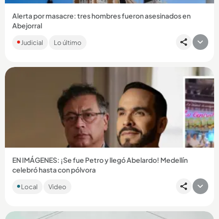
Alerta por masacre: tres hombres fueron asesinados en
Abejorral
Los hombres, cuyas edades oscilan entre los 20 a 30 años,
Judicial
Lo último
habrían sido ultimados por desconocidos que los
abandonaron en...
Compartir Noticia
EN IMÁGENES: ¡Se fue Petro y llegó Abelardo! Medellín
celebró hasta con pólvora
Una alborada que nadie esperaba en agosto sorprendió a los
Local
Video
paisas. Esta vez, el motivo de la pólvora fue político y
ocurrió...