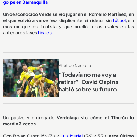
golpe en Barranquilla
Un desconocido Verde se vio jugar en el Romelio Martínez, en
el que volvió a verse feo
, displicente, sin ideas, sin
fútbol
, sin
mostrar que es finalista y que arrolló a sus rivales en las
anteriores fases
finales
.
Atlético Nacional
“Todavía no me voy a
retirar”: David Ospina
habló sobre su futuro
Un pasivo y entregado
Verdolaga vio cómo el Tiburón lo
mordió 3 veces.
Con Bryan Castrillón (7’) y
Luis Muriel
(36’ y 53’),
este último