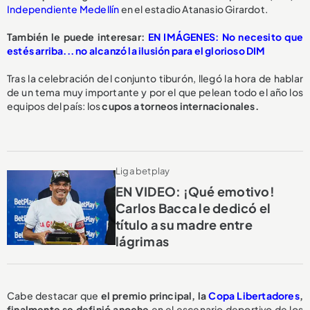
Independiente Medellín
en el estadio Atanasio Girardot.
También le puede interesar:
EN IMÁGENES: No necesito que
estés arriba... no alcanzó la ilusión para el glorioso DIM
Tras la celebración del conjunto tiburón, llegó la hora de hablar
de un tema muy importante y por el que pelean todo el año los
equipos del país: los
cupos a torneos internacionales.
Liga betplay
EN VIDEO: ¡Qué emotivo!
Carlos Bacca le dedicó el
título a su madre entre
lágrimas
Cabe destacar que
el premio principal, la
Copa Libertadores
,
finalmente se definió anoche
en el escenario deportivo de los