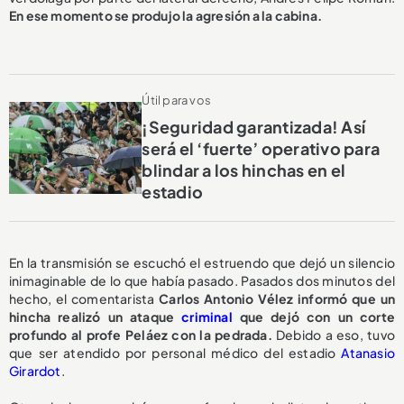
En ese momento se produjo la agresión a la cabina.
Útil para vos
¡Seguridad garantizada! Así
será el ‘fuerte’ operativo para
blindar a los hinchas en el
estadio
En la transmisión se escuchó el estruendo que dejó un silencio
inimaginable de lo que había pasado. Pasados dos minutos del
hecho, el comentarista
Carlos Antonio Vélez informó que un
hincha realizó un ataque
criminal
que dejó con un corte
profundo al profe Peláez con la pedrada.
Debido a eso, tuvo
que ser atendido por personal médico del estadio
Atanasio
Girardot
.