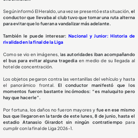
Según informó El Heraldo, una vez se presentó esta situación,
el
conductor que llevaba al club tuvo que tomar una ruta alterna
para evitar que lo fueran a vandalizar más adelante.
También le puede interesar:
Nacional y Junior: Historia de
rivalidad en la final de la Liga
Como se vio en imágenes, l
as autoridades iban acompañando
el bus para evitar alguna tragedia
en medio de su llegada al
hotel de concentración.
Los objetos pegaron contra las ventanillas del vehículo y hasta
el panorámico frontal.
El conductor manifestó que los
momentos fueron bastante incómodos: “es maluquito pero
hay que hacerle”.
Por fortuna, los daños no fueron mayores y
fue en ese mismo
bus que llegaron en la tarde de este lunes, 8 de junio, hasta el
estadio Atanasio Girardot sin ningún contratiempo
para
cumplir con la final de Liga 2026-1.