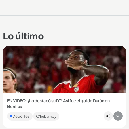
Lo último
EN VIDEO: ¡Lo destacó su DT! Así fue el gol de Durán en
Benfica
El colombiano marcó en el triunfo 6-1 del Benfica ante Hearts
Deportes
Q'hubo hoy
y consiguió su primer gol oficial con el conjunto portugués....