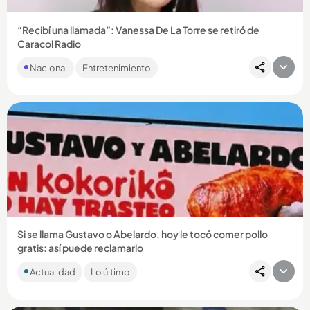
“Recibí una llamada”: Vanessa De La Torre se retiró de
Caracol Radio
En un video que tomó por sorpresa a sus seguidores, la
Nacional
Entretenimiento
periodista caleña contó que aceptó una oferta que cambiará
su rumbo...
Compartir Noticia
Si se llama Gustavo o Abelardo, hoy le tocó comer pollo
gratis: así puede reclamarlo
Mientras Petro alista el trasteo y De la Espriella se prepara
Actualidad
Lo último
para ocupar la Casa de Nariño, una marca decidió ponerle
sabor...