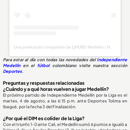
Una publicación compartida de QHUBO Medellín | Noticias (@qhubomedallo)
Para estar al día con todas las novedades del
Independiente
Medellín
en el
fútbol
colombiano visite nuestra sección
Deportes
.
Preguntas y respuestas relacionadas
¿Cuándo y a qué horas vuelven a jugar Medellín?
El próximo partido de Independiente Medellín por la Liga es el
martes, 4 de agosto, a las 6:15 p.m. ante Deportes Tolima en
Ibagué, por la fecha 3 del Finalización.
¿Por qué el DIM es colíder de la Liga?
Con el triunfo 1-0 ante Cali, el Medellín sumó 6 puntos e igualó a
Tolima (1. °) y a Águilas Doradas (2. °) en la tabla, ubicándose en