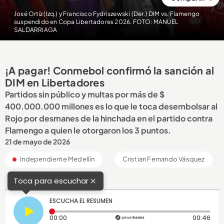
José Ortíz (Izq.) y Francisco Fydriszewski (Der.) DIM vs. Flamengo
suspendido en Copa Libertadores 2026. FOTO: MANUEL
SALDARRIAGA
¡A pagar! Conmebol confirmó la sanción al
DIM en Libertadores
Partidos sin público y multas por más de $
400.000.000 millones es lo que le toca desembolsar al
Rojo por desmanes de la hinchada en el partido contra
Flamengo a quien le otorgaron los 3 puntos.
21 de mayo de 2026
Independiente Medellín
Cristian Fernando Vásquez
×
Toca para escuchar
ESCUCHA EL RESUMEN
Tiempo transcurrido: 0 segundos
Dura
00:00
00:46