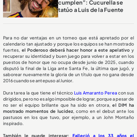
cumplen”: Cucurella se
tatúo a Luis de la Fuente
Para no dar ventajas en un torneo que está apretado por el
calendario tan ajustado y porque los equipos se han mostrado
fuertes,
el Poderoso deberá hacer honor a este apelativo
y
recuperar su identidad y buen juego para volver a estar en los
puestos de honor que no ocupa desde junio de 2025, cuando
disputó la final de la Liga ante Santa Fe, la última que jugó, y
saborear nuevamente la gloria de un título que no gana desde
2016 cuando se antepuso al Junior.
Dura tarea la que tiene el técnico
Luis Amaranto Perea
con sus
dirigidos, pero no es algo imposible de lograr, porque a pesar de
no ser el equipo brillante que ha sido en otrora,
el DIM ha
mostrado momentos de lucidez
, como en el debut ante los
pastusos en los que tuvo, por ejemplo, a un John Montaño
inspirado.
También le puede interesar:
Falleció a los 33 años el