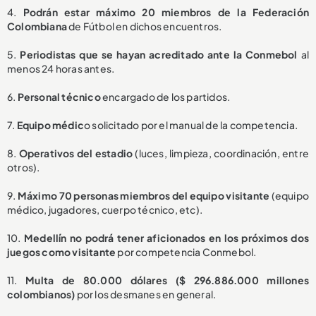
4.
Podrán estar máximo 20 miembros de la Federación
Colombiana
de Fútbol en dichos encuentros.
5.
Periodistas que se hayan acreditado ante la Conmebol
al
menos 24 horas antes.
6.
Personal técnico
encargado de los partidos.
7.
Equipo médic
o solicitado por el manual de la competencia.
8.
Operativos del estadio
(luces, limpieza, coordinación, entre
otros).
9.
Máximo 70 personas miembros del equipo visitante
(equipo
médico, jugadores, cuerpo técnico, etc).
10.
Medellín no podrá tener aficionados en los próximos dos
juegos como visitante
por competencia Conmebol.
11.
Multa de 80.000 dólares ($ 296.886.000 millones
colombianos)
por los desmanes en general.