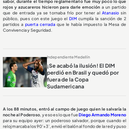
sabor, durante el tiempo reglamentario fue muy poco lo que
rojos y azucareros hicieron para darle emoción
a un partido
que de entrada ya se tornaba frío por tener al
Atanasio
sin
público, pues con este juego el
DIM
cumplía la sanción de 2
partidos a
puerta cerrada
que le había impuesto la Mesa de
Convivencia y Seguridad.
Independiente Medellín
¡Se acabó la ilusión! El DIM
perdió en Brasil y quedó por
fuera de la Copa
Sudamericana
A los 88 minutos, entró al campo de juego quien le salvaría la
noche al Poderoso
, y eso es lo que fue
Diego Armando Moreno
para su equipo ayer: un poderoso salvador, porque cuando el
reloj marcaba los 90’+3’, envió el balón al fondo de la red y puso