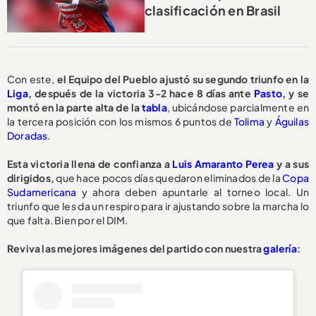
clasificación en Brasil
Con este,
el Equipo del Pueblo ajustó su segundo triunfo en la
Liga
, después de la victoria 3-2 hace 8 días ante
Pasto
, y se
montó en la parte alta de la
tabla
, ubicándose parcialmente en
la tercera posición con los mismos 6 puntos de
Tolima
y
Águilas
Doradas
.
Esta victoria llena de confianza a
Luis Amaranto Perea
y a sus
dirigidos,
que hace pocos días quedaron eliminados de la
Copa
Sudamericana
y ahora deben apuntarle al torneo local. Un
triunfo que les da un respiro para ir ajustando sobre la marcha lo
que falta. Bien por el DIM.
Reviva las mejores imágenes del partido con nuestra
galería
: