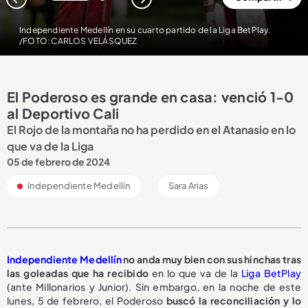
1
2
Independiente Medellín en su cuarto partido de la Liga BetPlay.
/FOTO: CARLOS VELÁSQUEZ
El Poderoso es grande en casa: venció 1-0
al Deportivo Cali
El Rojo de la montaña no ha perdido en el Atanasio en lo
que va de la Liga
05 de febrero de 2024
Independiente Medellín
Sara Arias
Independiente Medellín
no anda muy bien con sus hinchas tras
las goleadas que ha recibido
en lo que va de la
Liga BetPlay
(ante Millonarios y Junior). Sin embargo, en la noche de este
lunes, 5 de febrero, el Poderoso
buscó la reconciliación y lo