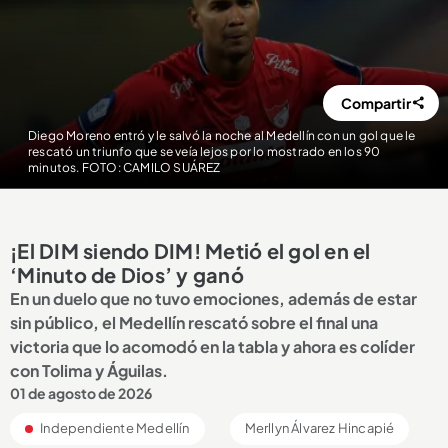
Compartir
Diego Moreno entró y le salvó la noche al Medellín con un gol que le
rescató un triunfo que se veía lejos por lo mostrado en los 90
minutos. FOTO: CAMILO SUÁREZ
¡El DIM siendo DIM! Metió el gol en el
‘Minuto de Dios’ y ganó
En un duelo que no tuvo emociones, además de estar
sin público, el Medellín rescató sobre el final una
victoria que lo acomodó en la tabla y ahora es colíder
con Tolima y Águilas.
01 de agosto de 2026
Independiente Medellín
Merllyn Álvarez Hincapié