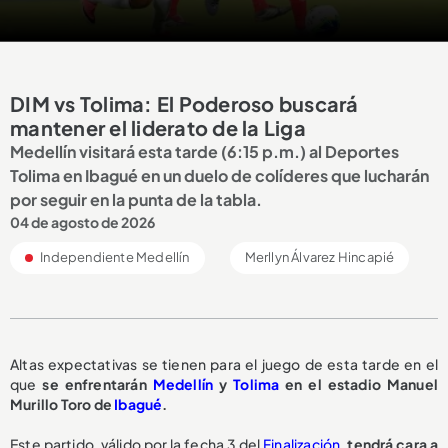
DIM vs Tolima: El Poderoso buscará
mantener el liderato de la Liga
Medellín visitará esta tarde (6:15 p.m.) al Deportes
Tolima en Ibagué en un duelo de colíderes que lucharán
por seguir en la punta de la tabla.
04 de agosto de 2026
Independiente Medellín
Merllyn Álvarez Hincapié
Altas expectativas se tienen para el juego de esta tarde en el
que
se enfrentarán
Medellín
y
Tolima
en el estadio Manuel
Murillo Toro de
Ibagué
.
Este partido, válido por la fecha 3 del
Finalización
,
tendrá cara a