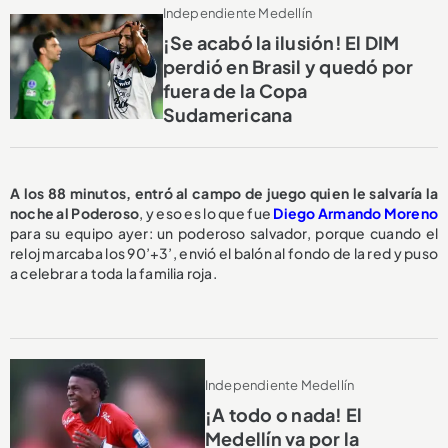
Independiente Medellín
¡Se acabó la ilusión! El DIM
perdió en Brasil y quedó por
fuera de la Copa
Sudamericana
A los 88 minutos, entró al campo de juego quien le salvaría la
noche al Poderoso
, y eso es lo que fue
Diego Armando Moreno
para su equipo ayer: un poderoso salvador, porque cuando el
reloj marcaba los 90’+3’, envió el balón al fondo de la red y puso
a celebrar a toda la familia roja.
Independiente Medellín
¡A todo o nada! El
Medellín va por la