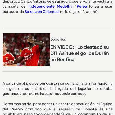
deportivo Carlos Antonio Vélez aseguró que el volante vestirá la
camiseta del
Independiente Medellín
. “
Perea
lo va a usar
porque en la
Selección Colombia
no lo dejaron”, afirmó.
Deportes
EN VIDEO: ¡Lo destacó su
DT! Así fue el gol de Durán
en Benfica
A partir de ahí, otros periodistas se sumaron a la información y
aseguraron que, si bien la llegada del jugador se estaba
gestando, todavía
no había un acuerdo cerrado.
Horas más tarde, para poner fin a tanta especulación, el Equipo
del Pueblo confirmó que el regreso del volante es una
posibilidad, pero todo dependería de un
compromiso de su