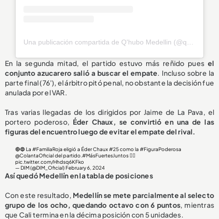
Una publicación compartida de Q'hubo Medellin (@qhubomedallo)
En la segunda mitad, el partido estuvo más reñido pues
el
conjunto azucarero salió a buscar el empate
. Incluso sobre la
parte final (76’), el árbitro pitó penal, no obstante la decisión fue
anulada por el VAR.
Tras varias llegadas de los dirigidos por Jaime de La Pava, el
portero poderoso,
Éder Chaux, se convirtió en una de las
figuras del encuentro luego de evitar el empate del rival.
🔴🔵 La
#FamiliaRoja
eligió a Éder Chaux #25 como la
#FiguraPoderosa
@ColantaOficial
del partido.
#MásFuertesJuntos
✊🏻
pic.twitter.com/Hhdsq6KFko
— DIM (@DIM_Oficial)
February 6, 2024
Así quedó Medellín en la tabla de posiciones
Con este resultado,
Medellín se mete parcialmente al selecto
grupo de los ocho, quedando octavo con 6 punto
s
, mientras
que Cali termina en la décima posición con 5 unidades.