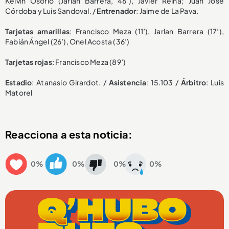
Kelvin Osorio (Jarlan Barrera, 46’), Javier Reina; Juan José
Córdoba y Luis Sandoval. /
Entrenador
: Jaime de La Pava.
Tarjetas amarillas
: Francisco Meza (11’), Jarlan Barrera (17’),
Fabián Ángel (26’), Onel Acosta (36’)
Tarjetas rojas
: Francisco Meza (89’)
Estadio
: Atanasio Girardot. /
Asistencia
: 15.103 /
Árbitro
: Luis
Matorel
Reacciona a esta noticia:
0%
0%
0%
0%