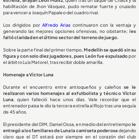
estrella, Brayan León Muñiz
, quien tras un saque de Chaux y la
habilitación de Jhon Vásquez, pudo rematar fuerte y cruzado
para vencer a Joaquín Papaleo del cuadro rival.
Los dirigidos por
Alfredo Arias
continuaron con la ventaja y
generando las mejores opciones ofensivas, no obstante;
les
faltó claridad en el último sector del terreno de juego.
Sobre la parte final del primer tiempo,
Medellín se quedó sin su
figura y con solo diez jugadores, pues León fue expulsado
por
el árbitro Luis Matorel, tras recibir doble amarilla.
Homenaje a Víctor Luna
Durante el encuentro entre antioqueños y caleños
se le
realizaron varios homenajes al exfutbolista y técnico Víctor
Luna
, quien falleció hace unos días. Vale recordar que el
entrenador paisa le dio la tercera estrella al Rojo tras una sequía
de 45 años.
El presidente del DIM, Daniel Ossa, en medio del entretiempo
le
entregó a los familiares de Luna la camiseta poderosa
dejando
claro que el DT estará por siempre en el corazón del club