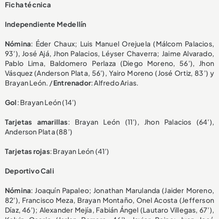
Ficha técnica
Independiente Medellín
Nómina
: Éder Chaux; Luis Manuel Orejuela (Málcom Palacios,
93’), José Ajá, Jhon Palacios, Léyser Chaverra; Jaime Alvarado,
Pablo Lima, Baldomero Perlaza (Diego Moreno, 56’), Jhon
Vásquez (Anderson Plata, 56’), Yairo Moreno (José Ortiz, 83’) y
Brayan León. /
Entrenador
: Alfredo Arias.
Gol
: Brayan León (14’)
Tarjetas amarillas
: Brayan León (11’), Jhon Palacios (64’),
Anderson Plata (88’)
Tarjetas rojas
: Brayan León (41’)
Deportivo Cali
Nómina
: Joaquín Papaleo; Jonathan Marulanda (Jaider Moreno,
82’), Francisco Meza, Brayan Montaño, Onel Acosta (Jefferson
Díaz, 46’); Alexander Mejía, Fabián Ángel (Lautaro Villegas, 67’),