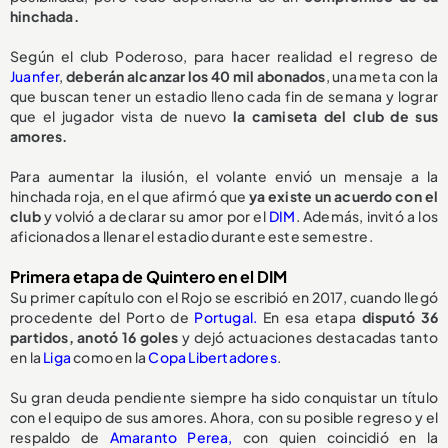
hinchada.
Según el club Poderoso, para hacer realidad el regreso de
Juanfer
,
deberán alcanzar los 40 mil abonados
, una meta con la
que buscan tener un estadio lleno cada fin de semana y lograr
que el jugador vista de nuevo
la camiseta del club de sus
amores.
Para aumentar la ilusión, el volante envió un mensaje a la
hinchada roja, en el que afirmó que
ya existe un acuerdo con el
club
y volvió a declarar su amor por el
DIM
. Además, invitó a los
aficionados a llenar el estadio durante este semestre.
Primera etapa de Quintero en el DIM
Su primer capítulo con el Rojo se escribió en 2017, cuando llegó
procedente del Porto de
Portugal.
En esa etapa
disputó 36
partidos, anotó 16 goles
y dejó actuaciones destacadas tanto
en la
Liga
como en la
Copa Libertadores
.
Su gran deuda pendiente siempre ha sido conquistar un título
con el equipo de sus amores. Ahora, con su posible regreso y el
respaldo de
Amaranto Perea,
con quien coincidió en la