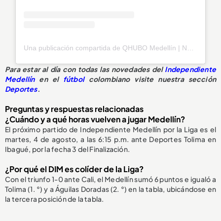
Una publicación compartida de QHUBO Medellín | Noticias (@qhubomedallo)
Para estar al día con todas las novedades del
Independiente
Medellín
en el
fútbol
colombiano visite nuestra sección
Deportes
.
Preguntas y respuestas relacionadas
¿Cuándo y a qué horas vuelven a jugar Medellín?
El próximo partido de Independiente Medellín por la Liga es el
martes, 4 de agosto, a las 6:15 p.m. ante Deportes Tolima en
Ibagué, por la fecha 3 del Finalización.
¿Por qué el DIM es colíder de la Liga?
Con el triunfo 1-0 ante Cali, el Medellín sumó 6 puntos e igualó a
Tolima (1. °) y a Águilas Doradas (2. °) en la tabla, ubicándose en
la tercera posición de la tabla.