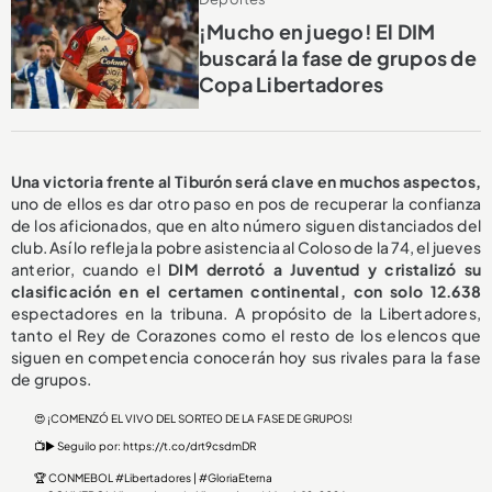
¡Mucho en juego! El DIM
buscará la fase de grupos de
Copa Libertadores
Una victoria frente al Tiburón será clave en muchos aspectos,
uno de ellos es dar otro paso en pos de recuperar la confianza
de los aficionados, que en alto número siguen distanciados del
club. Así lo refleja la pobre asistencia al Coloso de la 74, el jueves
anterior, cuando el
DIM derrotó a Juventud y cristalizó su
clasificación en el certamen continental, con solo 12.638
espectadores en la tribuna. A propósito de la Libertadores,
tanto el Rey de Corazones como el resto de los elencos que
siguen en competencia conocerán hoy sus rivales para la fase
de grupos.
😍 ¡COMENZÓ EL VIVO DEL SORTEO DE LA FASE DE GRUPOS!
📺▶️ Seguilo por:
https://t.co/drt9csdmDR
🏆 CONMEBOL
#Libertadores
|
#GloriaEterna