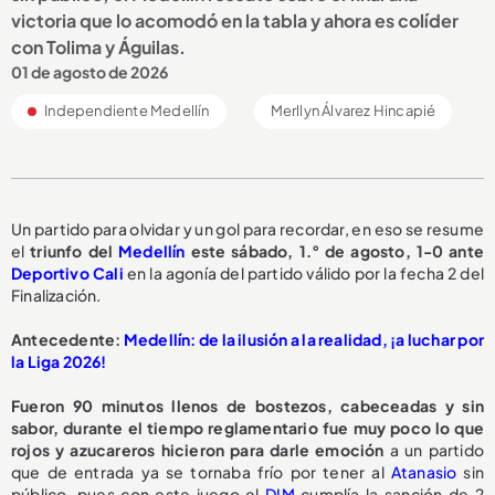
victoria que lo acomodó en la tabla y ahora es colíder
con Tolima y Águilas.
01 de agosto de 2026
Independiente Medellín
Merllyn Álvarez Hincapié
Un partido para olvidar y un gol para recordar, en eso se resume
el
triunfo del
Medellín
este sábado, 1.° de agosto, 1-0 ante
Deportivo Cali
en la agonía del partido válido por la fecha 2 del
Finalización.
Antecedente:
Medellín: de la ilusión a la realidad, ¡a luchar por
la Liga 2026!
Fueron 90 minutos llenos de bostezos, cabeceadas y sin
sabor, durante el tiempo reglamentario fue muy poco lo que
rojos y azucareros hicieron para darle emoción
a un partido
que de entrada ya se tornaba frío por tener al
Atanasio
sin
público, pues con este juego el
DIM
cumplía la sanción de 2