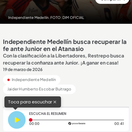
Independiente Medellín. FOTO: DIM OFICIAL
Independiente Medellín busca recuperar la
fe ante Junior en el Atanasio
Con la clasificación a la Libertadores, Restrepo busca
recuperar la confianza ante Junior. ¡A ganar en casa!
19 de marzo de 2026
Independiente Medellín
Jaider Humberto Escobar Buitrago
×
Toca para escuchar
ESCUCHA EL RESUMEN
Tiempo transcurrido: 0 segundos
Dura
00:00
00:41