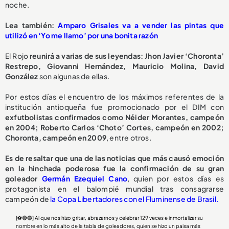
noche.
Lea también:
Amparo Grisales va a vender las pintas que
utilizó en ‘Yo me llamo’ por una bonita razón
El Rojo
reunirá a varias de sus leyendas: Jhon Javier ‘Choronta’
Restrepo, Giovanni Hernández, Mauricio Molina, David
González
son algunas de ellas.
Por estos días el encuentro de los máximos referentes de la
institución antioqueña fue promocionado por el DIM con
exfutbolistas confirmados como Néider Morantes, campeón
en 2004; Roberto Carlos ‘Choto’ Cortes, campeón en 2002;
Choronta, campeón en 2009
, entre otros.
Es de resaltar que una de las noticias que más causó emoción
en la hinchada poderosa fue la confirmación de su gran
goleador
Germán Ezequiel Cano
, quien por estos días es
protagonista en el balompié mundial tras consagrarse
campeón de
la Copa Libertadores con el Fluminense de Brasil.
[⚽️🔴🔵] Al que nos hizo gritar, abrazarnos y celebrar 129 veces e inmortalizar su
nombre en lo más alto de la tabla de goleadores, quien se hizo un paisa más