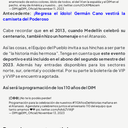
enamorado de estos colores, ídolo de todos, el del 14 en la espalda y el DIM en el
pecho, el rey de América y nuestro...
pic.twitter.com/IOcKMbkcem
— DIM (@DIM_Oficial)
November 11, 2023
Antecedente:
¡Regresa el ídolo! Germán Cano vestirá la
camiseta del Poderoso
Cabe recordar que
en el 2013, cuando Medellín celebró su
centenario, también hizo un homenaje
en el Atanasio.
Así las cosas, el Equipo del Pueblo invita a sus hinchas a ser parte
de “la historia más hermosa”. Tenga en cuenta que
este evento
deportivo está incluido en el abono del segundo semestre del
2023
. Además hay entradas disponibles para los sectores
norte, sur, oriental y occidental. Por su parte la boletería de VIP
y VVIP se encuentra agotada.
Así será la programación de los 110 años del DIM
[⏱️🔴🔵] ¡No te lo podés perder!
Programación para la celebración de nuestros
#110AñosDeHistorias
mañana en
el Atanasio. Agendate y celebremos juntos el aniversario 110 del equipo que
tanto amamos ❤️💙
pic.twitter.com/hiA6LTVWjP
— DIM (@DIM_Oficial)
November 13, 2023