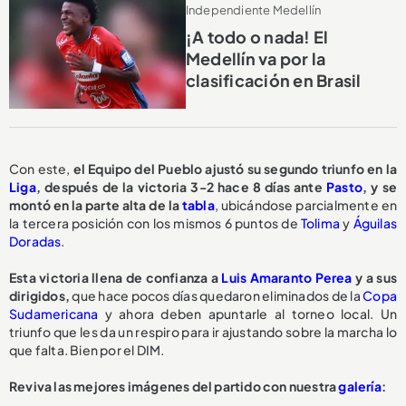
Independiente Medellín
¡A todo o nada! El
Medellín va por la
clasificación en Brasil
Con este,
el Equipo del Pueblo ajustó su segundo triunfo en la
Liga
, después de la victoria 3-2 hace 8 días ante
Pasto
, y se
montó en la parte alta de la
tabla
, ubicándose parcialmente en
la tercera posición con los mismos 6 puntos de
Tolima
y
Águilas
Doradas
.
Esta victoria llena de confianza a
Luis Amaranto Perea
y a sus
dirigidos,
que hace pocos días quedaron eliminados de la
Copa
Sudamericana
y ahora deben apuntarle al torneo local. Un
triunfo que les da un respiro para ir ajustando sobre la marcha lo
que falta. Bien por el DIM.
Reviva las mejores imágenes del partido con nuestra
galería
: