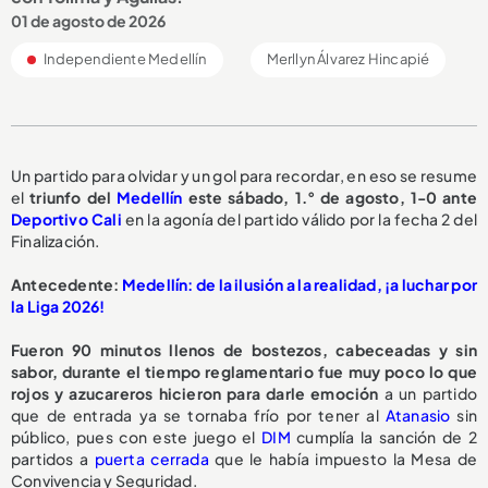
01 de agosto de 2026
Independiente Medellín
Merllyn Álvarez Hincapié
Un partido para olvidar y un gol para recordar, en eso se resume
el
triunfo del
Medellín
este sábado, 1.° de agosto, 1-0 ante
Deportivo Cali
en la agonía del partido válido por la fecha 2 del
Finalización.
Antecedente:
Medellín: de la ilusión a la realidad, ¡a luchar por
la Liga 2026!
Fueron 90 minutos llenos de bostezos, cabeceadas y sin
sabor, durante el tiempo reglamentario fue muy poco lo que
rojos y azucareros hicieron para darle emoción
a un partido
que de entrada ya se tornaba frío por tener al
Atanasio
sin
público, pues con este juego el
DIM
cumplía la sanción de 2
partidos a
puerta cerrada
que le había impuesto la Mesa de
Convivencia y Seguridad.