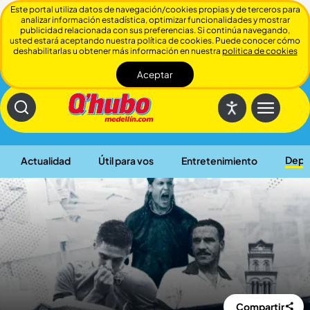
Este portal utiliza datos de navegación/cookies propias y de terceros para
analizar información estadística, optimizar funcionalidades y mostrar
publicidad relacionada con sus preferencias. Si continúa navegando,
usted estará aceptando nuestra política de cookies. Puede conocer cómo
deshabilitarlas u obtener más información en nuestra
politica de cookies
Aceptar
Cerrar
Depo
Actualidad
Útil para vos
Entretenimiento
Compartir