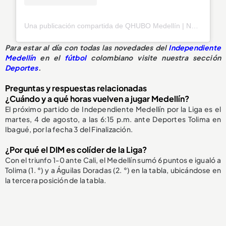
Una publicación compartida de QHUBO Medellín | Noticias (@qhubomedallo)
Para estar al día con todas las novedades del
Independiente
Medellín
en el
fútbol
colombiano visite nuestra sección
Deportes
.
Preguntas y respuestas relacionadas
¿Cuándo y a qué horas vuelven a jugar Medellín?
El próximo partido de Independiente Medellín por la Liga es el
martes, 4 de agosto, a las 6:15 p.m. ante Deportes Tolima en
Ibagué, por la fecha 3 del Finalización.
¿Por qué el DIM es colíder de la Liga?
Con el triunfo 1-0 ante Cali, el Medellín sumó 6 puntos e igualó a
Tolima (1. °) y a Águilas Doradas (2. °) en la tabla, ubicándose en
la tercera posición de la tabla.