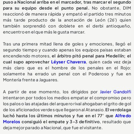
puso a Nacional arriba en el marcador, tras marcar el segundo
para su equipo desde el punto penal.
No obstante, DIM
reaccionó de manera rápida y empató el partido tres minutos
más tarde producto de la anotación de León (26’) quien
también sorprendió con doblete en el derbi antioqueño,
encuentro en el que más le gusta marcar.
Tras una primera mitad llena de goles y emociones, llegó el
segundo tiempo y cuando apenas los equipos paisas estaban
encendiendo motores,
el árbitro pitó penal para Medellín; el
cual supo aprovechar
Léyser Chaverra
, quien cada vez deja
más claro que es el hombre de los penales en el Rojo:
solamente ha errado un penal con el Poderoso y fue en
Montería frente a Jaguares.
A partir de ese momento, los dirigidos por
Javier Gandolfi
intentaron por todos los medios empatar el compromiso pero
los palos o las atajadas del arquero rival ahogaban el grito de gol
de los aficionados verdes que llegaron al Atanasio.
El verdolaga
luchó hasta los últimos minutos y fue en el 77’ que
Alfredo
Morelos
consiguió el empate y 3-3 definitivo
, resultado que
deja mejor parado a Nacional, que fue el visitante.