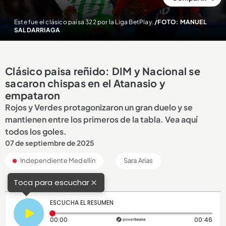
Este fue el clásico paisa 322 por la Liga BetPlay.
/FOTO: MANUEL
SALDARRIAGA
Clásico paisa reñido: DIM y Nacional se
sacaron chispas en el Atanasio y
empataron
Rojos y Verdes protagonizaron un gran duelo y se
mantienen entre los primeros de la tabla. Vea aquí
todos los goles.
07 de septiembre de 2025
Independiente Medellín
Sara Arias
×
Toca para escuchar
ESCUCHA EL RESUMEN
Tiempo transcurrido: 0 segundos
Dura
00:00
00:46