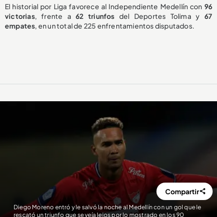
El historial por Liga favorece al Independiente Medellín con
96
victorias
, frente a
62 triunfos
del Deportes Tolima y
67
empates
, en un total de 225 enfrentamientos disputados.
Compartir
Diego Moreno entró y le salvó la noche al Medellín con un gol que le
rescató un triunfo que se veía lejos por lo mostrado en los 90