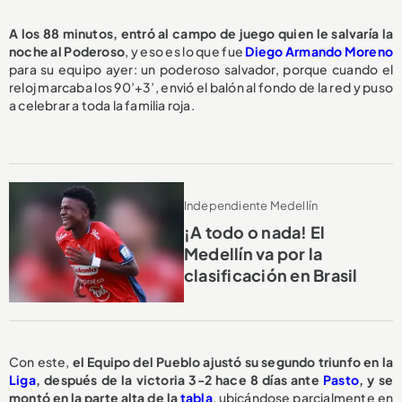
A los 88 minutos, entró al campo de juego quien le salvaría la
noche al Poderoso
, y eso es lo que fue
Diego Armando Moreno
para su equipo ayer: un poderoso salvador, porque cuando el
reloj marcaba los 90’+3’, envió el balón al fondo de la red y puso
a celebrar a toda la familia roja.
Independiente Medellín
¡A todo o nada! El
Medellín va por la
clasificación en Brasil
Con este,
el Equipo del Pueblo ajustó su segundo triunfo en la
Liga
, después de la victoria 3-2 hace 8 días ante
Pasto
, y se
montó en la parte alta de la
tabla
, ubicándose parcialmente en