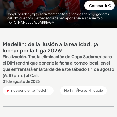
Compartir
Yony González (izq.) y John Montaño (der.) son dos de los jugadores
del DIM que con su experiencia deben aportar en el ataque rojo.
FOTO: MANUEL SALDARRIAGA
Medellín: de la ilusión a la realidad, ¡a
luchar por la Liga 2026!
Finalización. Tras la eliminación de Copa Sudamericana,
el DIM tendrá que ponerle la ficha al torneo local, en el
que enfrentará en la tarde de este sábado 1.° de agosto
(6:10 p.m.) al Cali.
01 de agosto de 2026
Independiente Medellín
Merllyn Álvarez Hincapié