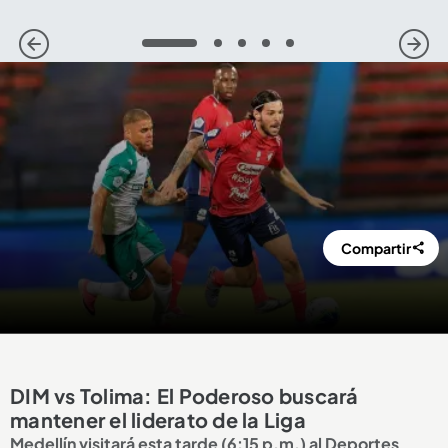
1
2
3
4
5
Compartir
DIM vs Tolima: El Poderoso buscará
mantener el liderato de la Liga
Medellín visitará esta tarde (6:15 p.m.) al Deportes