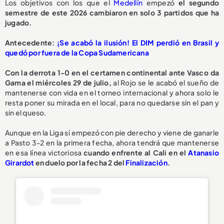
Los objetivos con los que el
Medellín
empezó
el segundo
semestre de este 2026 cambiaron en solo 3 partidos que ha
jugado.
Antecedente:
¡Se acabó la ilusión! El DIM perdió en Brasil y
quedó por fuera de la Copa Sudamericana
Con la derrota 1-0 en el certamen continental ante Vasco da
Gama el miércoles 29 de julio,
al Rojo se le acabó el sueño de
mantenerse con vida en el torneo internacional y ahora solo le
resta poner su mirada en el local, para no quedarse sin el pan y
sin el queso.
Aunque en la Liga sí empezó con pie derecho y viene de ganarle
a Pasto 3-2 en la primera fecha, ahora tendrá que mantenerse
en esa línea victoriosa
cuando enfrente al Cali en el
Atanasio
Girardot
en duelo por la fecha 2 del
Finalización
.