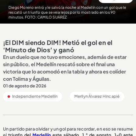
Diego Moreno entró y le salvó la noche al Medellín con un gol que le
rescató un triunfo que se veía lejos por lo mostrado en los 90
minutos. FOTO: CAMILO SUÁREZ
¡El DIM siendo DIM! Metió el gol en el
‘Minuto de Dios’ y ganó
En un duelo que no tuvo emociones, además de estar
sin público, el Medellín rescató sobre el final una
victoria que lo acomodó en la tabla y ahora es colíder
con Tolima y Águilas.
01 de agosto de 2026
Independiente Medellín
Merllyn Álvarez Hincapié
Un partido para olvidar y un gol para recordar, en eso se resume
el
triunfo del
Medellín
este sábado, 1.° de agosto, 1-0 ante