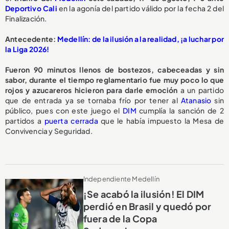
Deportivo Cali
en la agonía del partido válido por la fecha 2 del
Finalización.
Antecedente:
Medellín: de la ilusión a la realidad, ¡a luchar por
la Liga 2026!
Fueron 90 minutos llenos de bostezos, cabeceadas y sin
sabor, durante el tiempo reglamentario fue muy poco lo que
rojos y azucareros hicieron para darle emoción
a un partido
que de entrada ya se tornaba frío por tener al
Atanasio
sin
público, pues con este juego el
DIM
cumplía la sanción de 2
partidos a
puerta cerrada
que le había impuesto la Mesa de
Convivencia y Seguridad.
Independiente Medellín
¡Se acabó la ilusión! El DIM
perdió en Brasil y quedó por
fuera de la Copa