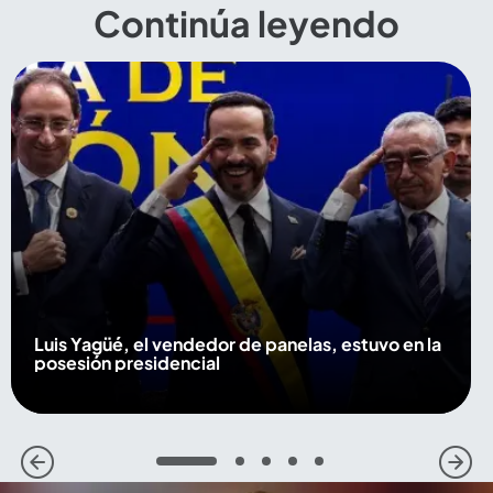
Continúa leyendo
Luis Yagüé, el vendedor de panelas, estuvo en la
posesión presidencial
1
2
3
4
5