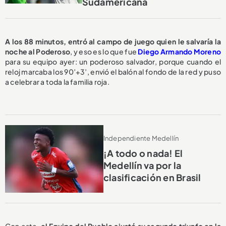
Sudamericana
A los 88 minutos, entró al campo de juego quien le salvaría la
noche al Poderoso
, y eso es lo que fue
Diego Armando Moreno
para su equipo ayer: un poderoso salvador, porque cuando el
reloj marcaba los 90’+3’, envió el balón al fondo de la red y puso
a celebrar a toda la familia roja.
Independiente Medellín
¡A todo o nada! El
Medellín va por la
clasificación en Brasil
Con este,
el Equipo del Pueblo ajustó su segundo triunfo en la