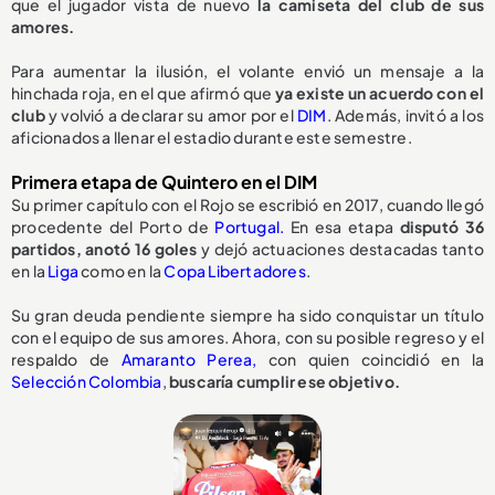
que el jugador vista de nuevo
la camiseta del club de sus
amores.
Para aumentar la ilusión, el volante envió un mensaje a la
hinchada roja, en el que afirmó que
ya existe un acuerdo con el
club
y volvió a declarar su amor por el
DIM
. Además, invitó a los
aficionados a llenar el estadio durante este semestre.
Primera etapa de Quintero en el DIM
Su primer capítulo con el Rojo se escribió en 2017, cuando llegó
procedente del Porto de
Portugal.
En esa etapa
disputó 36
partidos, anotó 16 goles
y dejó actuaciones destacadas tanto
en la
Liga
como en la
Copa Libertadores
.
Su gran deuda pendiente siempre ha sido conquistar un título
con el equipo de sus amores. Ahora, con su posible regreso y el
respaldo de
Amaranto Perea,
con quien coincidió en la
Selección Colombia
,
buscaría cumplir ese objetivo.