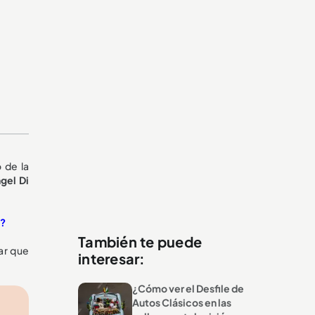
 de la
gel Di
ó?
También te puede
ar que
interesar:
¿Cómo ver el Desfile de
Autos Clásicos en las