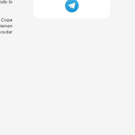
odo lo
a Copa
vienen
ra dar