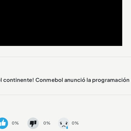
del continente! Conmebol anunció la programación
0%
0%
0%