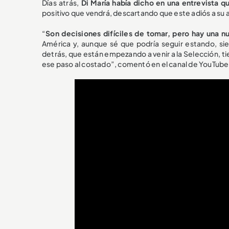
Días atrás,
Di María había dicho en una entrevista q
positivo que vendrá, descartando que este adiós a su a
“
Son decisiones difíciles de tomar, pero hay una n
América y, aunque sé que podría seguir estando, sie
detrás, que están empezando a venir a la Selección, t
ese paso al costado”, comentó en el canal de YouTube,