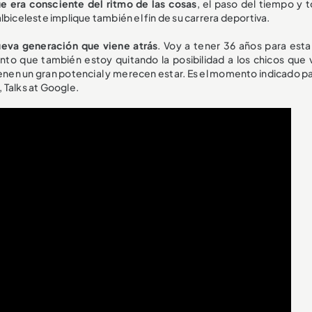
ue era consciente del ritmo de las cosas
, el paso del tiempo y t
lbiceleste implique también el fin de su carrera deportiva.
ueva generación que viene atrás
. Voy a tener 36 años para est
nto que también estoy quitando la posibilidad a los chicos que 
ienen un gran potencial y merecen estar. Es el momento indicado pa
 Talks at Google.