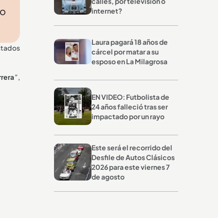
calles, por televisión o
jo
internet?
Laura pagará 18 años de
stados
cárcel por matar a su
esposo en La Milagrosa
rera
”,
EN VIDEO: Futbolista de
24 años falleció tras ser
impactado por un rayo
Este será el recorrido del
Desfile de Autos Clásicos
2026 para este viernes 7
de agosto