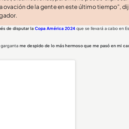
la ovación de la gente en este último tiempo”, di
ugador.
és de disputar la
Copa América 2024
que se llevará a cabo en E
a garganta
me despido de lo más hermoso que me pasó en mi car