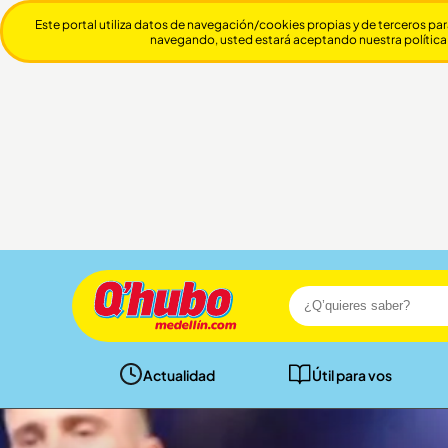
Este portal utiliza datos de navegación/cookies propias y de terceros par
navegando, usted estará aceptando nuestra política
Actualidad
Útil para vos