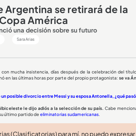
 Argentina se retirará de la
a Copa América
ció una decisión sobre su futuro
l
Sara Arias
on mucha insistencia, días después de la celebración del título
mó en las últimas horas por parte del propio protagonista:
se va Án
n posible divorcio entre Messi y su esposa Antonella, ¿qué pas
biceleste le dijo adiós a la selección de su país.
Cabe mencion
su último partido de
eliminatorias sudamericanas
.
rias (Clasificatorias) para mí, no puedo expresar