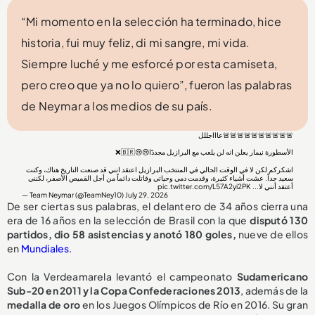
“Mi momento en la selección ha terminado, hice
historia, fui muy feliz, di mi sangre, mi vida.
Siempre luché y me esforcé por esta camiseta,
pero creo que ya no lo quiero”, fueron las palabras
de Neymar a los medios de su país.
🚨🚨🚨🚨🚨🚨🚨🚨🚨🚨عاااجللل
الأسطورة نيمار يعلن انه لن يلعب مع البرازيل مجددًا😢😢🇧🇷❌
اشكركم لكن لا في الوقت الحالي في المنتخب البرازيل اعتقد انني قد صنعت التاريخ هناك، وكنت
سعيد جداً. عشت أشياء كثيرة، وقدمت دمي وحياتي وقاتلت دائماً من أجل القميص الأصفر، لكنني
pic.twitter.com/L57A2yi2PK
أعتقد أنني لا...
— Team Neymar (@TeamNey10)
July 29, 2026
De ser ciertas sus palabras, el delantero de 34 años cierra una
era de 16 años en la selección de Brasil con la que
disputó 130
partidos, dio 58 asistencias y anotó 180 goles,
nueve de ellos
en
Mundiales
.
Con la Verdeamarela levantó el campeonato
Sudamericano
Sub-20 en 2011 y la Copa Confederaciones 2013
, además de la
medalla de oro
en los Juegos Olímpicos de Río en 2016. Su gran