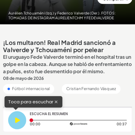
Aurélien Tchouaméni (Izq.) y Federico Valverde (Der.). FOTOS:
TOMADAS DE INSTAGRAM AURELIENTCHM Y FEDEVALVERDE
¡Los multaron! Real Madrid sancionó a
Valverde y Tchouaméni por pelear
El uruguayo Fede Valverde terminó en el hospital tras un
golpe en la cabeza. Aunque se habló de enfrentamiento
a puños, esto fue desmentido por él mismo.
08 de mayo de 2026
Fútbol internacional
Cristian Fernando Vásquez
×
Toca para escuchar
ESCUCHA EL RESUMEN
Tiempo transcurrido: 0 segundos
Dura
00:00
00:37