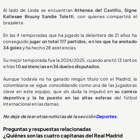
Al lado de Linda se encuentran
Athenea del Castillo, Signe
Kallesøe Bruuny Sandie Toletti
, con quienes compartirá el
brazalete.
En las 4 temporadas que ha jugado la delantera de 21 años ha
conseguido
jugar un total 117 partidos, en los que ha anotado
34 goles
y ha hecho 28 asistencias.
Su mejor temporada fue la 2024/2025, cuando anotó 13 tantos
e hizo
10 asistencias en 36 duelos disputados.
Aunque todavía no ha ganado ningún título con el Madrid, la
colombiana se sigue consolidando como una de las jugadoras
clave en este equipo, que sin duda la impulsó en
su carrera
deportiva y la ha puesto en las altas esferas
del fútbol
internacional en las damas.
No deje de leer otras noticias de la sección
Deportes
.
Preguntas y respuestas relacionadas
¿Quiénes son las cuatro capitanas del Real Madrid