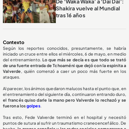
De ‘Waka Waka’ a ‘Dai Dai’:
Shakira vuelve al Mundial
tras 16 años
Contexto
Según los reportes conocidos, presuntamente, se habría
iniciado un cruce entre ellos el miércoles, 6 de mayo, en medio
del entrenamiento.
Lo que más se decía es que todo se trató
de una fuerte entrada de Tchoaméni que dejó con la espinita a
Valverde
, quién comenzó a caer un poco más fuerte en los
ataques.
Al parecer, los ánimos quedaron malucos hasta el punto que, en
el entrenamiento del siguiente día, continuaron entrando duro,
el francés quiso darle la mano pero Valverde lo rechazó y se
fueron a los
golpes
.
Tras esto, Fede Valverde terminó en el hospital y necesitó
puntos de sutura al sufrir un traumatismo craneoencefálico. De
hecho,
la prensa española y las redes sociales comenzaron a