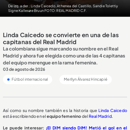
De izq. a der.: Linda Caicedo, Athenea del Castillo, Sandie Tolettiy
Signe Kallesøe Bruun FOTO: REAL MADRID C.F.
Linda Caicedo se convierte en una de las
capitanas del Real Madrid
La colombiana sigue marcando su nombre en el Real
Madrid y ahora fue elegida como una de las 4 capitanas
del equipo merengue en la rama femenina.
03 de agosto de 2026
Fútbol internacional
Merllyn Álvarez Hincapié
Así como su nombre también es la historia que
Linda Caicedo
está escribiendo en el
equipo femenino
del
Real Madrid.
Le puede interesar:
¡El DIM siendo DIM! Metió el gol en el