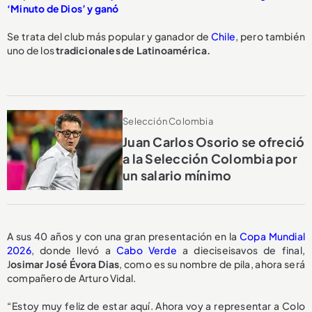
‘Minuto de Dios’ y ganó
Se trata del club más popular y ganador de
Chile
, pero también
uno de los
tradicionales de Latinoamérica.
Selección Colombia
Juan Carlos Osorio se ofreció
a la Selección Colombia por
un salario mínimo
A sus 40 años y con una gran presentación en la
Copa Mundial
2026
, donde llevó a
Cabo Verde
a dieciseisavos de final,
J
osimar José Évora Dias
, como es su nombre de pila, ahora será
compañero de Arturo Vidal.
“Estoy muy feliz de estar aquí. Ahora voy a representar a Colo