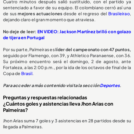
Cuatro minutos después salió sustituido, con el partido ya
sentenciado a favor de su equipo. El colombiano cerró así una
de sus
mejores actuaciones
desde el regreso del
Brasileirao
,
dejando claro el gran momento que atraviesa.
No deje de leer:
EN VIDEO: Jackson Martínez brilló con golazo
de tijera en Portugal
Por su parte, Palmeiras es
líder del campeonato con 47 puntos,
seguido por Flamengo, con 39, y Athletico Paranaense, con 36.
Su próximo encuentro será el domingo, 2 de agosto, ante
Fortaleza, a las 2:00 p.m., por la ida de los octavos de final de la
Copa de
Brasil
.
Para acceder a más contenido visita la sección
Deportes
.
Preguntas y respuestas relacionadas
¿Cuántos goles y asistencias lleva Jhon Arias con
Palmeiras?
Jhon Arias suma 7 goles y 3 asistencias en 28 partidos desde su
llegada a Palmeiras.