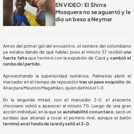
EN VIDEO: El Shirra
Mosquera no se aguantó y le
dio un beso a Neymar
Antes del primer gol del encuentro, el nombre del colombiano
ya estaba dando de qué hablar, pues al minuto 37 recibió
una
fuerte falta
que terminó con la expulsión de Cacá y
cambió el
rumbo del partido.
Aprovechando la superioridad numérica, Palmeiras abrió el
marcador en el tiempo de reposición
tras un pase exquisito
de
Arias para Mauricio Magalhães, quien definió el 1-0.
En la segunda mitad, con el marcador 2-0, el atacante
chocoano volvió a aparecer al minuto 70. Luego de una gran
acción individual, en la que se
autohabilitó con un taco
, sacó un
zurdazo que alcanzó a tocar el portero rival, aunque el balón
terminó en el fondo de la red y selló el 3-0.