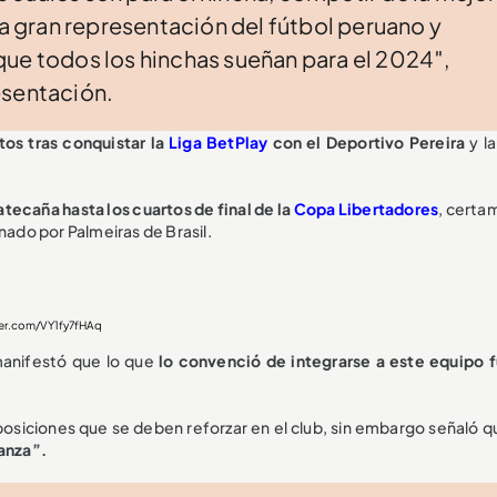
na gran representación del fútbol peruano y
que todos los hinchas sueñan para el 2024″,
esentación.
tos tras conquistar la
Liga BetPlay
con el Deportivo Pereira
y l
atecaña hasta los cuartos de final de la
Copa Libertadores
, certa
nado por Palmeiras de Brasil.
ter.com/VY1fy7fHAq
manifestó que lo que
lo convenció de integrarse a este equipo f
 posiciones que se deben reforzar en el club, sin embargo señaló 
ianza”.