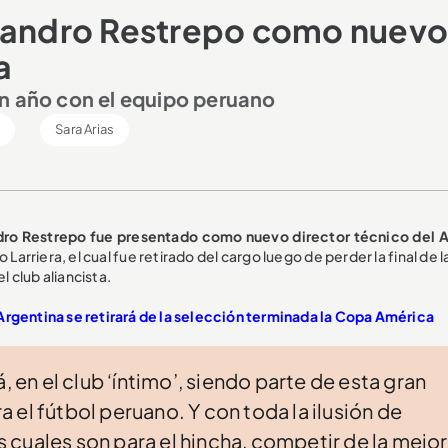
ejandro Restrepo como nuevo
a
un año con el equipo peruano
l
Sara Arias
dro Restrepo fue presentado como nuevo director técnico del A
arriera, el cual fue retirado del cargo luego de perder la final de la
l club aliancista.
Argentina se retirará de la selección terminada la Copa América
, en el club ‘íntimo’, siendo parte de esta gran
ra el fútbol peruano. Y con toda la ilusión de
cuales son para el hincha, competir de la mejor