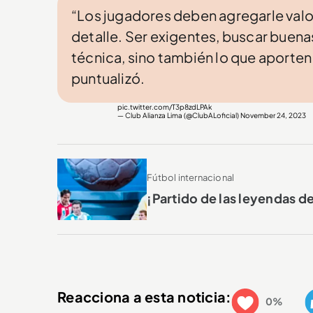
“Los jugadores deben agregarle valo
detalle. Ser exigentes, buscar buenas
técnica, sino también lo que aporten
puntualizó.
pic.twitter.com/T3p8zdLPAk
— Club Alianza Lima (@ClubALoficial)
November 24, 2023
Fútbol internacional
¡Partido de las leyendas 
Reacciona a esta noticia:
0%