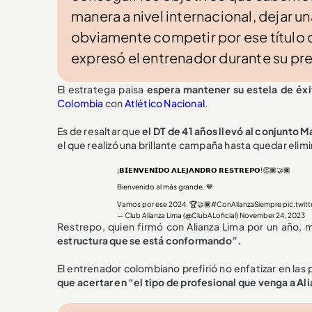
manera a nivel internacional, dejar u
obviamente competir por ese título 
expresó el entrenador durante su pr
El estratega paisa
espera mantener su estela de éxi
Colombia
con
Atlético Nacional
.
Es de resaltar que
el DT de 41 años llevó al conjunto M
el que realizó una brillante campaña hasta quedar elimi
¡𝗕𝗜𝗘𝗡𝗩𝗘𝗡𝗜𝗗𝗢 𝗔𝗟𝗘𝗝𝗔𝗡𝗗𝗥𝗢 𝗥𝗘𝗦𝗧𝗥𝗘𝗣𝗢!👏🏾🤝🏾
Bienvenido al más grande. 💙
Vamos por ese 2024. 🏆🤝🏾
#ConAlianzaSiempre
pic.twit
— Club Alianza Lima (@ClubALoficial)
November 24, 2023
Restrepo, quien firmó con Alianza Lima por un año, 
estructura que se está conformando”.
El entrenador colombiano prefirió no enfatizar en las
que acertar en “el tipo de profesional que venga a Al