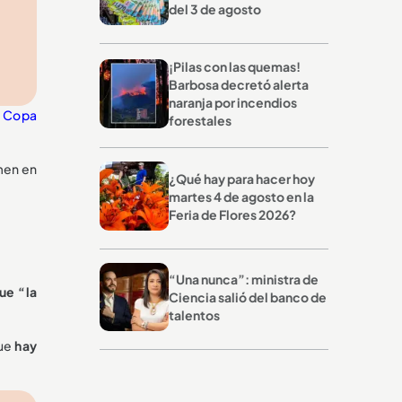
del 3 de agosto
¡Pilas con las quemas!
Barbosa decretó alerta
naranja por incendios
a
Copa
forestales
men en
¿Qué hay para hacer hoy
martes 4 de agosto en la
Feria de Flores 2026?
“Una nunca”: ministra de
ue “la
Ciencia salió del banco de
talentos
que
hay