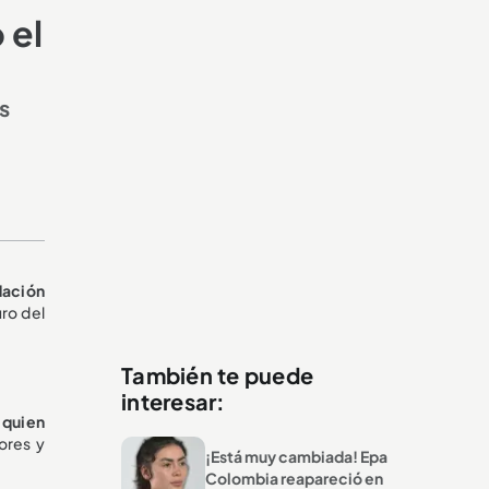
 el
s
dación
uro del
También te puede
interesar:
,
quien
ores y
¡Está muy cambiada! Epa
Colombia reapareció en