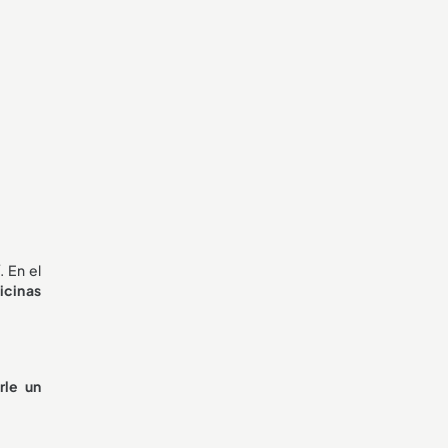
. En el
icinas
rle un