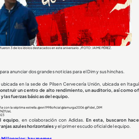
 fueron 3 de los ídolos destacados en este aniversario. /FOTO: JAIME PÉREZ.
para anunciar dos grandes noticias para el Dim y sus hinchas.
, ubicada en la sede de Pilsen Cervecería Unión, ubicada en Itaguí
onstruir un centro de alto rendimiento, un auditorio, así como of
y las fuerzas básicas del equipo.
a con la séptima estrella.
@rxn1998oficial
@lamurga2006
@Fidel_DIM
TNZfUaL
023
l equipo
, en colaboración con Adidas.
En esta, buscaron hace
ranjas azules horizontales
y el primer escudo oficial del equipo.
e Millonarios: hay memes