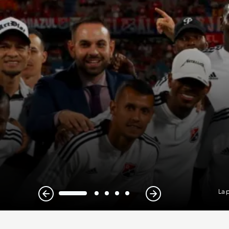
La 
1
2
3
4
5