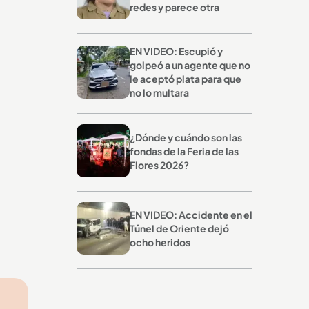
redes y parece otra
EN VIDEO: Escupió y
golpeó a un agente que no
le aceptó plata para que
no lo multara
¿Dónde y cuándo son las
fondas de la Feria de las
Flores 2026?
EN VIDEO: Accidente en el
Túnel de Oriente dejó
ocho heridos