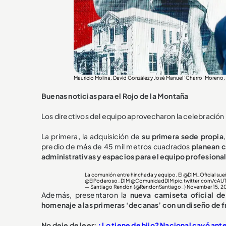
Mauricio Molina, David González y José Manuel ‘Charro’ Moreno,
Buenas noticias para el Rojo de la Montaña
Los directivos del equipo aprovecharon la celebración 
La primera, la adquisición de
su primera sede propia
predio de más de 45 mil metros cuadrados
planean c
administrativas y espacios para el equipo profesional 
La comunión entre hinchada y equipo. El
@DIM_Oficial
sueñ
@ElPoderoso_DIM
@ComunidadDIM
pic.twitter.com/cAU
— Santiago Rendón (@RendonSantiago_)
November 15, 2
Además, presentaron la
nueva camiseta oficial de
homenaje a las primeras ‘decanas’ con un diseño de f
No deje de leer:
¿Lo tiene de hijo? Nacional cayó ant