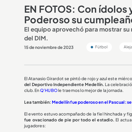
EN FOTOS: Con ídolos y 
Poderoso su cumpleañ
El equipo aprovechó para mostrar su 
del DIM.
15 de noviembre de 2023
Fútbol
Alej
El Atanasio Girardot se pintó de rojo y azul este miér
del Deportivo Independiente Medellín.
La celebraci
club. En
Q’HUBO
le traemos lo mejor de la jornada.
Lea también:
Medellín fue poderoso en el Pascual: se 
El evento estuvo acompañado de la fiel hinchada y fi
fue ovacionado de pie por todo el estadio.
El actu
jugadores: