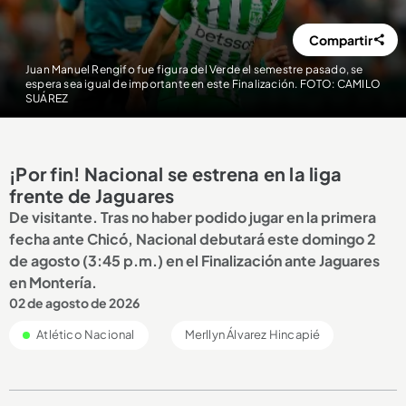
Compartir
Juan Manuel Rengifo fue figura del Verde el semestre pasado, se
espera sea igual de importante en este Finalización. FOTO: CAMILO
SUÁREZ
¡Por fin! Nacional se estrena en la liga
frente de Jaguares
De visitante. Tras no haber podido jugar en la primera
fecha ante Chicó, Nacional debutará este domingo 2
de agosto (3:45 p.m.) en el Finalización ante Jaguares
en Montería.
02 de agosto de 2026
Atlético Nacional
Merllyn Álvarez Hincapié