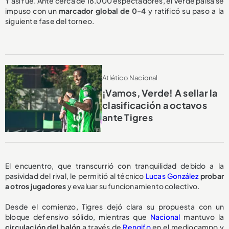
Y así fue. Ante cerca de 18.000 espectadores, el Verde paisa se
impuso con un
marcador global de 0-4
y ratificó su paso a la
siguiente fase del torneo.
Atlético Nacional
¡Vamos, Verde! A sellar la
clasificación a octavos
ante Tigres
El encuentro, que transcurrió con tranquilidad debido a la
pasividad del rival, le permitió al técnico
Lucas González
probar
a otros jugadores
y evaluar su funcionamiento colectivo.
Desde el comienzo, Tigres dejó clara su propuesta con un
bloque defensivo sólido, mientras que
Nacional
mantuvo la
circulación del balón
a través de
Rengifo
en el mediocampo y