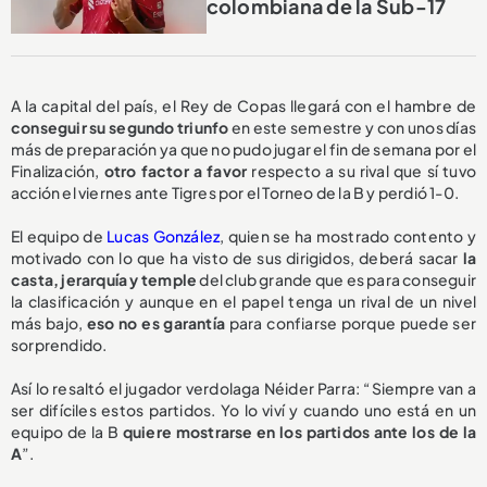
colombiana de la Sub-17
A la capital del país, el Rey de Copas llegará con el hambre de
conseguir su segundo triunfo
en este semestre y con unos días
más de preparación ya que no pudo jugar el fin de semana por el
Finalización,
otro factor a favor
respecto a su rival que sí tuvo
acción el viernes ante Tigres por el Torneo de la B y perdió 1-0.
El equipo de
Lucas González
, quien se ha mostrado contento y
motivado con lo que ha visto de sus dirigidos, deberá sacar
la
casta, jerarquía y temple
del club grande que es para conseguir
la clasificación y aunque en el papel tenga un rival de un nivel
más bajo,
eso no es garantía
para confiarse porque puede ser
sorprendido.
Así lo resaltó el jugador verdolaga Néider Parra: “Siempre van a
ser difíciles estos partidos. Yo lo viví y cuando uno está en un
equipo de la B
quiere mostrarse en los partidos ante los de la
A
”.