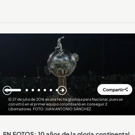
Compartir
1
2
3
4
5
6
7
8
El 27 de julio de 2016 es una fecha gloriosa para Nacional, pues se
convirtió en el primer equipo colombiano en conseguir 2
Libertadores. FOTO: JUAN ANTONIO SÁNCHEZ
EN FOTOS: 10 años de la gloria continental