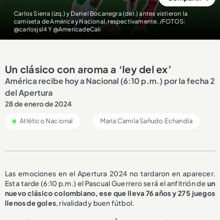
Carlos Sierra (izq.) y Daniel Bocanegra (der.) antes vistieron la
camiseta de América y Nacional, respectivamente. /FOTOS:
@carlosjsl4 Y @AmericadeCali
Un clásico con aroma a ‘ley del ex’
América recibe hoy a Nacional (6:10 p.m.) por la fecha 2
del Apertura
28 de enero de 2024
Atlético Nacional
Maria Camila Sañudo Echandía
Las emociones en el Apertura 2024 no tardaron en aparecer.
Esta tarde (6:10 p.m.) el Pascual Guerrero será el anfitrión de
un
nuevo clásico colombiano, ese que lleva 76 años y 275 juegos
llenos de goles
, rivalidad y buen fútbol.