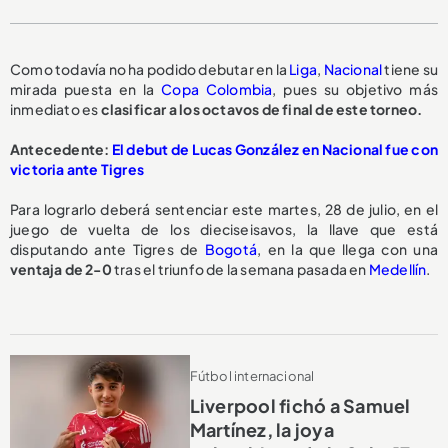
Como todavía no ha podido debutar en la
Liga
,
Nacional
tiene su
mirada puesta en la
Copa Colombia
, pues su objetivo más
inmediato es
clasificar a los octavos de final de este torneo.
Antecedente:
El debut de Lucas González en Nacional fue con
victoria ante Tigres
Para lograrlo deberá sentenciar este martes, 28 de julio, en el
juego de vuelta de los dieciseisavos, la llave que está
disputando ante Tigres de
Bogotá
, en la que llega con una
ventaja de 2-0
tras el triunfo de la semana pasada en
Medellín
.
Fútbol internacional
Liverpool fichó a Samuel
Martínez, la joya