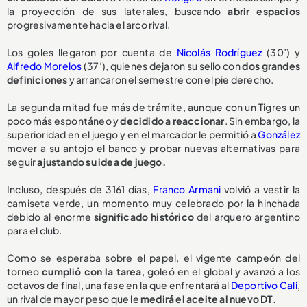
la proyección de sus laterales, buscando
abrir espacios
progresivamente hacia el arco rival.
Los goles llegaron por cuenta de
Nicolás Rodríguez
(30’) y
Alfredo Morelos
(37’), quienes dejaron su sello con
dos grandes
definiciones
y arrancaron el semestre con el pie derecho.
La segunda mitad fue más de trámite, aunque con un Tigres un
poco más espontáneo y
decidido a reaccionar
. Sin embargo, la
superioridad en el juego y en el marcador le permitió a
González
mover a su antojo el banco y probar nuevas alternativas para
seguir
ajustando su idea de juego.
Incluso, después de 3161 días,
Franco Armani
volvió a vestir la
camiseta verde, un momento muy celebrado por la hinchada
debido al enorme
significado histórico
del arquero argentino
para el club.
Como se esperaba sobre el papel, el vigente campeón del
torneo
cumplió con la tarea
, goleó en el global y avanzó a los
octavos de final, una fase en la que enfrentará al
Deportivo Cali
,
un rival de mayor peso que le
medirá el aceite al nuevo DT.