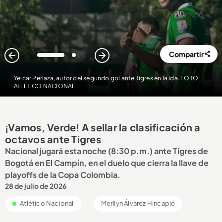
Compartir
1
2
Yeicar Perlaza, autor del segundo gol ante Tigres en la ida. FOTO:
ATLÉTICO NACIONAL
¡Vamos, Verde! A sellar la clasificación a
octavos ante Tigres
Nacional jugará esta noche (8:30 p.m.) ante Tigres de
Bogotá en El Campín, en el duelo que cierra la llave de
playoffs de la Copa Colombia.
28 de julio de 2026
Atlético Nacional
Merllyn Álvarez Hincapié