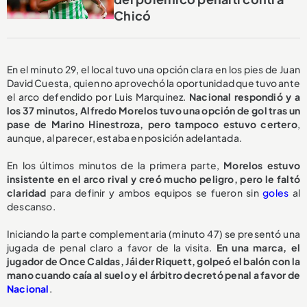
Chicó
En el minuto 29, el local tuvo una opción clara en los pies de Juan
David Cuesta, quien no aprovechó la oportunidad que tuvo ante
el arco defendido por Luis Marquinez.
Nacional respondió y a
los 37 minutos, Alfredo Morelos tuvo una opción de gol tras un
pase de Marino Hinestroza, pero tampoco estuvo certero
,
aunque, al parecer, estaba en posición adelantada.
En los últimos minutos de la primera parte,
Morelos estuvo
insistente en el arco rival y creó mucho peligro, pero le faltó
claridad
para definir y ambos equipos se fueron sin
goles
al
descanso.
Iniciando la parte complementaria (minuto 47) se presentó una
jugada de penal claro a favor de la visita.
En una marca, el
jugador de Once Caldas, Jáider Riquett, golpeó el balón con la
mano cuando caía al suelo y el árbitro decretó penal a favor de
Nacional
.