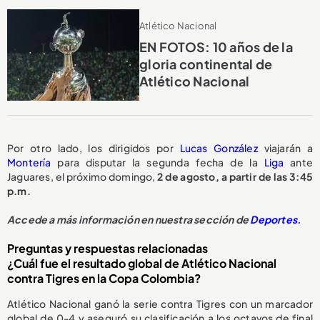
Atlético Nacional
EN FOTOS: 10 años de la
gloria continental de
Atlético Nacional
Por otro lado, los dirigidos por
Lucas González
viajarán a
Montería
para disputar la segunda fecha de la
Liga
ante
Jaguares, el próximo domingo,
2 de agosto, a partir de las 3:45
p.m.
Accede a más información en nuestra sección de
Deportes.
Preguntas y respuestas relacionadas
¿Cuál fue el resultado global de Atlético Nacional
contra Tigres en la Copa Colombia?
Atlético Nacional ganó la serie contra Tigres con un marcador
global de 0-4 y aseguró su clasificación a los octavos de final