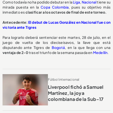
Como todavía no ha podido debutar en la
Liga
,
Nacional
tiene su
mirada puesta en la
Copa Colombia
, pues su objetivo más
inmediato es
clasificar a los octavos de final de este torneo.
Antecedente:
El debut de Lucas González en Nacional fue con
victoria ante Tigres
Para lograrlo deberá sentenciar este martes, 28 de julio, en el
juego de vuelta de los dieciseisavos, la llave que está
disputando ante Tigres de
Bogotá
, en la que llega con una
ventaja de 2-0
tras el triunfo de la semana pasada en
Medellín
.
Fútbol internacional
Liverpool fichó a Samuel
Martínez, la joya
colombiana de la Sub-17