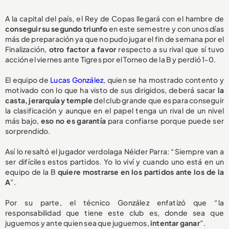
A la capital del país, el Rey de Copas llegará con el hambre de
conseguir su segundo triunfo
en este semestre y con unos días
más de preparación ya que no pudo jugar el fin de semana por el
Finalización,
otro factor a favor
respecto a su rival que sí tuvo
acción el viernes ante Tigres por el Torneo de la B y perdió 1-0.
El equipo de
Lucas González
, quien se ha mostrado contento y
motivado con lo que ha visto de sus dirigidos, deberá sacar
la
casta, jerarquía y temple
del club grande que es para conseguir
la clasificación y aunque en el papel tenga un rival de un nivel
más bajo,
eso no es garantía
para confiarse porque puede ser
sorprendido.
Así lo resaltó el jugador verdolaga Néider Parra: “Siempre van a
ser difíciles estos partidos. Yo lo viví y cuando uno está en un
equipo de la B
quiere mostrarse en los partidos ante los de la
A
”.
Por su parte, el técnico González enfatizó que “la
responsabilidad que tiene este club es, donde sea que
juguemos y ante quien sea que juguemos,
intentar ganar
”.