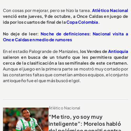
Con cosas por mejorar, pero se hizo la tarea.
Atlético Nacional
venció este jueves, 9 de octubre, a Once Caldas en juego de
ida por los cuartos de final de la
Copa Colombia
.
No deje de leer:
Noche de definiciones: Nacional visita a
Once Caldas en medio de rumores
En el estadio Palogrande de Manizales,
los Verdes de
Antioquia
salieron en busca de un triunfo que les permitiera quedar
cerca de la clasificación a las semifinales de este certamen.
Aunque el juego en la primera parte se mostró muy cortado por
las constantes faltas que cometían ambos equipos, el conjunto
antioqueño fue el que más buscó el gol.
Atlético Nacional
“Me tiro, yo soy muy
inteligente”: Morelos habló
del polémico penalti contra