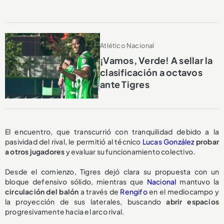
Atlético Nacional
¡Vamos, Verde! A sellar la
clasificación a octavos
ante Tigres
El encuentro, que transcurrió con tranquilidad debido a la
pasividad del rival, le permitió al técnico
Lucas González
probar
a otros jugadores
y evaluar su funcionamiento colectivo.
Desde el comienzo, Tigres dejó clara su propuesta con un
bloque defensivo sólido, mientras que
Nacional
mantuvo la
circulación del balón
a través de
Rengifo
en el mediocampo y
la proyección de sus laterales, buscando
abrir espacios
progresivamente hacia el arco rival.