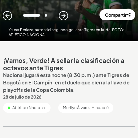
Compartir
1
2
Yeicar Perlaza, autor del segundo gol ante Tigres en la ida. FOTO:
ATLÉTICO NACIONAL
¡Vamos, Verde! A sellar la clasificación a
octavos ante Tigres
Nacional jugará esta noche (8:30 p.m.) ante Tigres de
Bogotá en El Campín, en el duelo que cierra la llave de
playoffs de la Copa Colombia.
28 de julio de 2026
Atlético Nacional
Merllyn Álvarez Hincapié