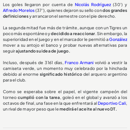
Los goles llegaron por cuenta de
Nicolás Rodríguez
(30’) y
Alfredo Morelos
(37’), quienes dejaron su sello con
dos grandes
definiciones
y arrancaron el semestre con el pie derecho.
La segunda mitad fue más de trámite, aunque con un Tigres un
poco más espontáneo y
decidido a reaccionar
. Sin embargo, la
superioridad en el juego y en el marcador le permitió a
González
mover a su antojo el banco y probar nuevas alternativas para
seguir
ajustando su idea de juego.
Incluso, después de 3161 días,
Franco Armani
volvió a vestir la
camiseta verde, un momento muy celebrado por la hinchada
debido al enorme
significado histórico
del arquero argentino
para el club.
Como se esperaba sobre el papel, el vigente campeón del
torneo
cumplió con la tarea
, goleó en el global y avanzó a los
octavos de final, una fase en la que enfrentará al
Deportivo Cali
,
un rival de mayor peso que le
medirá el aceite al nuevo DT.