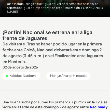
Juan Manuel Rengifo fue figura del Verde el semestre pasado, se
espera sea igual de importante en este Finalización. FOTO: CAMILO
SUÁREZ
¡Por fin! Nacional se estrena en la liga
frente de Jaguares
De visitante. Tras no haber podido jugar en la primera
fecha ante Chicó, Nacional debutará este domingo 2
de agosto (3:45 p.m.) en el Finalización ante Jaguares
en Montería.
02 de agosto de 2026
Atlético Nacional
Merllyn Álvarez Hincapié
Una buena lucha por sumar los primeros 3 puntos en la Liga se
vivirá
en la tarde de este domingo 2 de agosto entre
Nacional
y