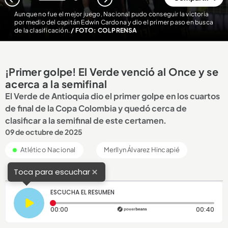
1
2
Aunque no fue el mejor juego, Nacional pudo conseguir la victoria
por medio del capitán Edwin Cardona y dio el primer paso en busca
de la clasificación.
/ FOTO: COLPRENSA
¡Primer golpe! El Verde venció al Once y se
acerca a la semifinal
El Verde de Antioquia dio el primer golpe en los cuartos
de final de la Copa Colombia y quedó cerca de
clasificar a la semifinal de este certamen.
09 de octubre de 2025
Atlético Nacional
Merllyn Álvarez Hincapié
×
Toca para escuchar
ESCUCHA EL RESUMEN
Tiempo transcurrido: 0 segundos
Dura
00:00
00:40