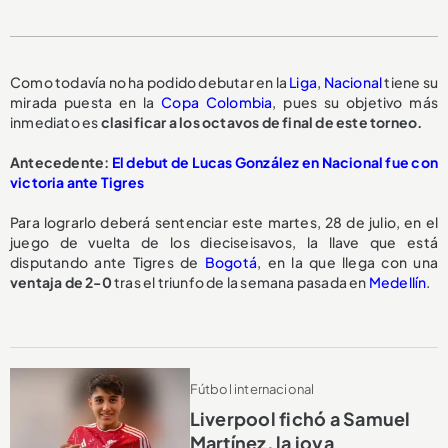
Como todavía no ha podido debutar en la
Liga
,
Nacional
tiene su
mirada puesta en la
Copa Colombia
, pues su objetivo más
inmediato es
clasificar a los octavos de final de este torneo.
Antecedente:
El debut de Lucas González en Nacional fue con
victoria ante Tigres
Para lograrlo deberá sentenciar este martes, 28 de julio, en el
juego de vuelta de los dieciseisavos, la llave que está
disputando ante Tigres de
Bogotá
, en la que llega con una
ventaja de 2-0
tras el triunfo de la semana pasada en
Medellín
.
Fútbol internacional
Liverpool fichó a Samuel
Martínez, la joya