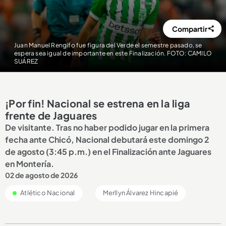
Compartir
Juan Manuel Rengifo fue figura del Verde el semestre pasado, se
espera sea igual de importante en este Finalización. FOTO: CAMILO
SUÁREZ
¡Por fin! Nacional se estrena en la liga
frente de Jaguares
De visitante. Tras no haber podido jugar en la primera
fecha ante Chicó, Nacional debutará este domingo 2
de agosto (3:45 p.m.) en el Finalización ante Jaguares
en Montería.
02 de agosto de 2026
Atlético Nacional
Merllyn Álvarez Hincapié