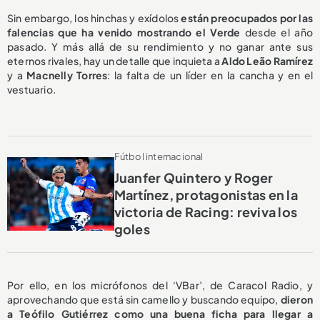
Sin embargo, los hinchas y exídolos
están preocupados por las
falencias que ha venido mostrando el Verde
desde el año
pasado. Y más allá de su rendimiento y no ganar ante sus
eternos rivales, hay un detalle que inquieta a
Aldo Leão Ramírez
y a
Macnelly Torres
: la falta de un líder en la cancha y en el
vestuario.
Fútbol internacional
Juanfer Quintero y Roger
Martínez, protagonistas en la
victoria de Racing: reviva los
goles
Por ello, en los micrófonos del ‘VBar’, de Caracol Radio, y
aprovechando que está sin camello y buscando equipo,
dieron
a Teófilo Gutiérrez como una buena ficha para llegar a