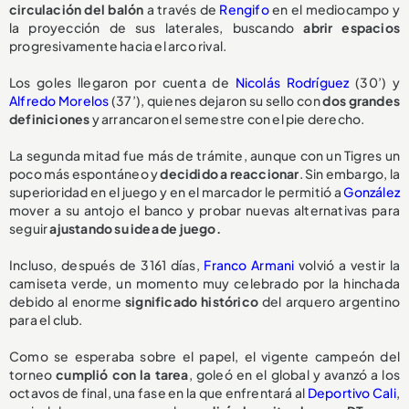
circulación del balón
a través de
Rengifo
en el mediocampo y
la proyección de sus laterales, buscando
abrir espacios
progresivamente hacia el arco rival.
Los goles llegaron por cuenta de
Nicolás Rodríguez
(30’) y
Alfredo Morelos
(37’), quienes dejaron su sello con
dos grandes
definiciones
y arrancaron el semestre con el pie derecho.
La segunda mitad fue más de trámite, aunque con un Tigres un
poco más espontáneo y
decidido a reaccionar
. Sin embargo, la
superioridad en el juego y en el marcador le permitió a
González
mover a su antojo el banco y probar nuevas alternativas para
seguir
ajustando su idea de juego.
Incluso, después de 3161 días,
Franco Armani
volvió a vestir la
camiseta verde, un momento muy celebrado por la hinchada
debido al enorme
significado histórico
del arquero argentino
para el club.
Como se esperaba sobre el papel, el vigente campeón del
torneo
cumplió con la tarea
, goleó en el global y avanzó a los
octavos de final, una fase en la que enfrentará al
Deportivo Cali
,