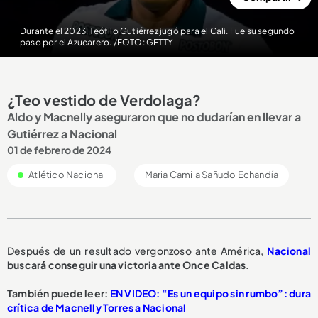
Durante el 2023, Teófilo Gutiérrez jugó para el Cali. Fue su segundo
paso por el Azucarero. /FOTO: GETTY
¿Teo vestido de Verdolaga?
Aldo y Macnelly aseguraron que no dudarían en llevar a
Gutiérrez a Nacional
01 de febrero de 2024
Atlético Nacional
Maria Camila Sañudo Echandía
Después de un resultado vergonzoso ante América,
Nacional
buscará conseguir una victoria ante Once Caldas
.
También puede leer:
EN VIDEO: “Es un equipo sin rumbo”: dura
crítica de Macnelly Torres a Nacional