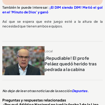
También le puede interesar:
¡El DIM siendo DIM! Metió el gol
en el ‘Minuto de Dios’ y ganó
Así que se espera que este juego esté a la altura de la
necesidad que tienen ambos equipos.
Local
¡Repudiable! El profe
Peláez quedó herido tras
pedrada a la cabina
No deje de leer otras noticias de la sección
Deportes
.
Preguntas y respuestas relacionadas
¿Por qué Atlético Nacional no jugó la fecha 1 de la Liga