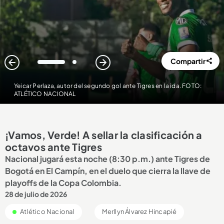
Compartir
1
2
Yeicar Perlaza, autor del segundo gol ante Tigres en la ida. FOTO:
ATLÉTICO NACIONAL
¡Vamos, Verde! A sellar la clasificación a
octavos ante Tigres
Nacional jugará esta noche (8:30 p.m.) ante Tigres de
Bogotá en El Campín, en el duelo que cierra la llave de
playoffs de la Copa Colombia.
28 de julio de 2026
Atlético Nacional
Merllyn Álvarez Hincapié