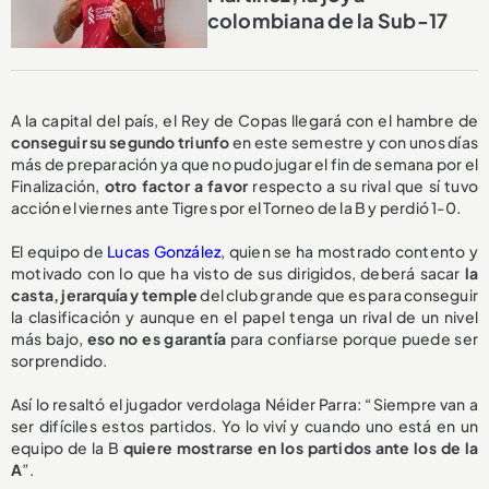
colombiana de la Sub-17
A la capital del país, el Rey de Copas llegará con el hambre de
conseguir su segundo triunfo
en este semestre y con unos días
más de preparación ya que no pudo jugar el fin de semana por el
Finalización,
otro factor a favor
respecto a su rival que sí tuvo
acción el viernes ante Tigres por el Torneo de la B y perdió 1-0.
El equipo de
Lucas González
, quien se ha mostrado contento y
motivado con lo que ha visto de sus dirigidos, deberá sacar
la
casta, jerarquía y temple
del club grande que es para conseguir
la clasificación y aunque en el papel tenga un rival de un nivel
más bajo,
eso no es garantía
para confiarse porque puede ser
sorprendido.
Así lo resaltó el jugador verdolaga Néider Parra: “Siempre van a
ser difíciles estos partidos. Yo lo viví y cuando uno está en un
equipo de la B
quiere mostrarse en los partidos ante los de la
A
”.