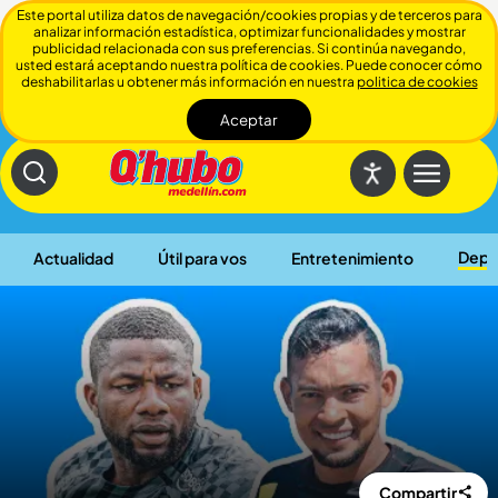
Este portal utiliza datos de navegación/cookies propias y de terceros para
analizar información estadística, optimizar funcionalidades y mostrar
publicidad relacionada con sus preferencias. Si continúa navegando,
usted estará aceptando nuestra política de cookies. Puede conocer cómo
deshabilitarlas u obtener más información en nuestra
politica de cookies
Aceptar
Cerrar
Depo
Actualidad
Útil para vos
Entretenimiento
Compartir