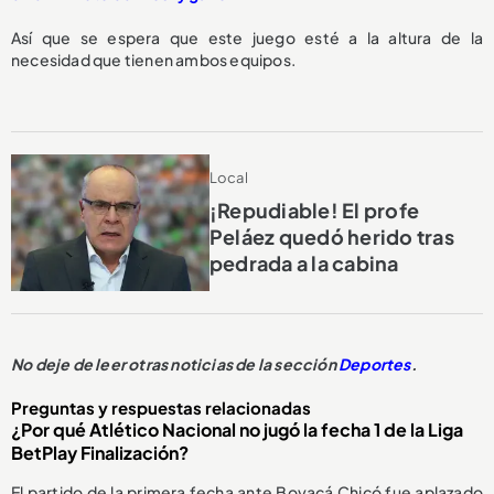
Así que se espera que este juego esté a la altura de la
necesidad que tienen ambos equipos.
Local
¡Repudiable! El profe
Peláez quedó herido tras
pedrada a la cabina
No deje de leer otras noticias de la sección
Deportes
.
Preguntas y respuestas relacionadas
¿Por qué Atlético Nacional no jugó la fecha 1 de la Liga
BetPlay Finalización?
El partido de la primera fecha ante Boyacá Chicó fue aplazado