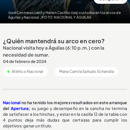
José Contreras (der) y Harlen Castillo (izq) custodiarán los arcos de
Águilas y Nacional. /FOTO: NACIONAL Y ÁGUILAS
¿Quién mantendrá su arco en cero?
Nacional visita hoy a Águilas (6:10 p.m.) con la
necesidad de sumar.
04 de febrero de 2024
Atlético Nacional
Maria Camila Sañudo Echandía
Nacional
no ha tenido los mejores resultados en este arranque
del
Apertura;
su juego y desempeño en la cancha no termina
de satisfacer a los hinchas, y estar en la casilla 12 de la tabla con
4 puntos deja más dudas que certezas para cumplir los
objetivos: ganar un título.