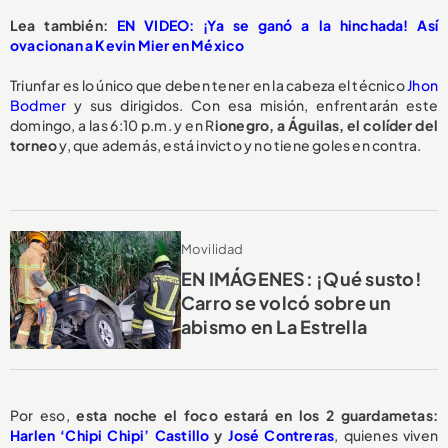
Lea también:
EN VIDEO: ¡Ya se ganó a la hinchada! Así
ovacionan a Kevin Mier en México
Triunfar es lo único que deben tener en la cabeza el técnico
Jhon
Bodmer
y sus dirigidos. Con esa misión, enfrentarán este
domingo, a las 6:10 p.m. y en R
ionegro, a Águilas, el colíder del
torneo
y, que además, está invicto y no tiene goles en contra.
Movilidad
EN IMÁGENES: ¡Qué susto!
Carro se volcó sobre un
abismo en La Estrella
Por eso,
esta noche el foco estará en los 2 guardametas:
Harlen ‘Chipi Chipi’ Castillo
y
José Contreras
, quienes viven