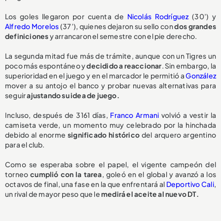
Los goles llegaron por cuenta de
Nicolás Rodríguez
(30’) y
Alfredo Morelos
(37’), quienes dejaron su sello con
dos grandes
definiciones
y arrancaron el semestre con el pie derecho.
La segunda mitad fue más de trámite, aunque con un Tigres un
poco más espontáneo y
decidido a reaccionar
. Sin embargo, la
superioridad en el juego y en el marcador le permitió a
González
mover a su antojo el banco y probar nuevas alternativas para
seguir
ajustando su idea de juego.
Incluso, después de 3161 días,
Franco Armani
volvió a vestir la
camiseta verde, un momento muy celebrado por la hinchada
debido al enorme
significado histórico
del arquero argentino
para el club.
Como se esperaba sobre el papel, el vigente campeón del
torneo
cumplió con la tarea
, goleó en el global y avanzó a los
octavos de final, una fase en la que enfrentará al
Deportivo Cali
,
un rival de mayor peso que le
medirá el aceite al nuevo DT.