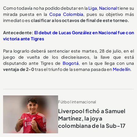
Como todavía no ha podido debutar en la
Liga
,
Nacional
tiene su
mirada puesta en la
Copa Colombia
, pues su objetivo más
inmediato es
clasificar a los octavos de final de este torneo.
Antecedente:
El debut de Lucas González en Nacional fue con
victoria ante Tigres
Para lograrlo deberá sentenciar este martes, 28 de julio, en el
juego de vuelta de los dieciseisavos, la llave que está
disputando ante Tigres de
Bogotá
, en la que llega con una
ventaja de 2-0
tras el triunfo de la semana pasada en
Medellín
.
Fútbol internacional
Liverpool fichó a Samuel
Martínez, la joya
colombiana de la Sub-17