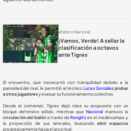
Atlético Nacional
¡Vamos, Verde! A sellar la
clasificación a octavos
ante Tigres
El encuentro, que transcurrió con tranquilidad debido a la
pasividad del rival, le permitió al técnico
Lucas González
probar
a otros jugadores
y evaluar su funcionamiento colectivo.
Desde el comienzo, Tigres dejó clara su propuesta con un
bloque defensivo sólido, mientras que
Nacional
mantuvo la
circulación del balón
a través de
Rengifo
en el mediocampo y
la proyección de sus laterales, buscando
abrir espacios
progresivamente hacia el arco rival.