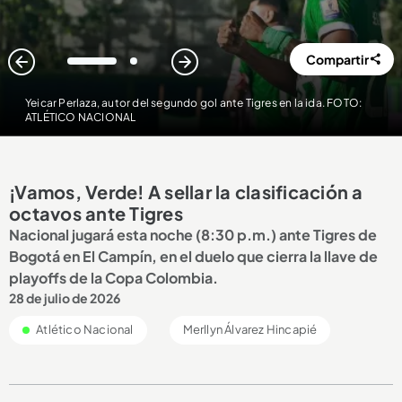
Compartir
1
2
Yeicar Perlaza, autor del segundo gol ante Tigres en la ida. FOTO:
ATLÉTICO NACIONAL
¡Vamos, Verde! A sellar la clasificación a
octavos ante Tigres
Nacional jugará esta noche (8:30 p.m.) ante Tigres de
Bogotá en El Campín, en el duelo que cierra la llave de
playoffs de la Copa Colombia.
28 de julio de 2026
Atlético Nacional
Merllyn Álvarez Hincapié