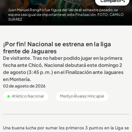
Compartir
Juan Manuel Rengifo fue figura del Verde el semestre pasado, se
espera sea igual de importante en este Finalización. FOTO: CAMILO
SUÁREZ
¡Por fin! Nacional se estrena en la liga
frente de Jaguares
De visitante. Tras no haber podido jugar en la primera
fecha ante Chicó, Nacional debutará este domingo 2
de agosto (3:45 p.m.) en el Finalización ante Jaguares
en Montería.
02 de agosto de 2026
Atlético Nacional
Merllyn Álvarez Hincapié
Una buena lucha por sumar los primeros 3 puntos en la Liga se