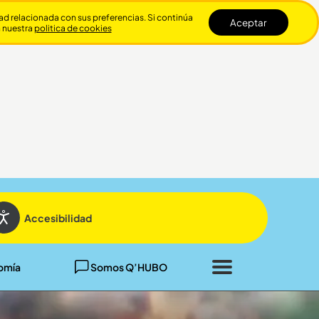
dad relacionada con sus preferencias. Si continúa
Aceptar
n nuestra
politica de cookies
Cerrar
Accesibilidad
omía
Somos Q’HUBO