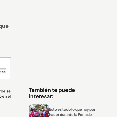
 que
Duración: 55 segundos
0:55
También te puede
rde se
interesar:
o
en el
Esto es todo lo que hay por
hacer durante la Feria de