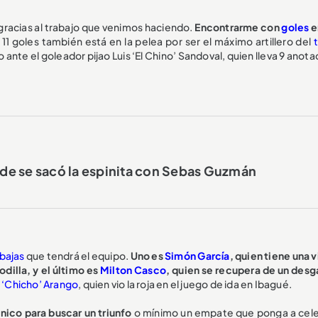
s gracias al trabajo que venimos haciendo.
Encontrarme con
goles
e
 11 goles también está en la pelea por ser el máximo artillero del
ante el goleador pijao Luis ‘El Chino’ Sandoval, quien lleva 9 anot
erde se sacó la espinita con Sebas Guzmán
bajas
que tendrá el equipo.
Uno es
Simón García
, quien tiene una v
odilla, y el último es
Milton Casco
, quien se recupera de un desg
n ‘Chicho’ Arango
, quien vio la roja en el juego de ida en Ibagué.
cnico para buscar un triunfo
o mínimo un empate que ponga a cele