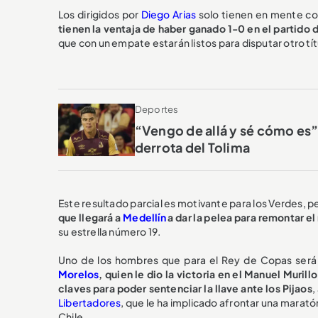
Los dirigidos por
Diego Arias
solo tienen en mente con
tienen la ventaja de haber ganado 1-0 en el partido 
que con un empate estarán listos para disputar otro t
Deportes
“Vengo de allá y sé cómo es”
derrota del Tolima
Este resultado parcial es motivante para los Verdes, pe
que llegará a
Medellín
a dar la pelea para remontar e
su estrella número 19.
Uno de los hombres que para el Rey de Copas será
Morelos
, quien le dio la victoria en el Manuel Muril
claves para poder sentenciar la llave ante los Pijaos
,
Libertadores
, que le ha implicado afrontar una marató
Chile.