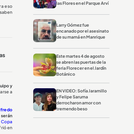
las Flores en el Parque Arví
ra eso
 saben
Larry Gómez fue
encanado por el asesinato
de su mamá en Manrique
as
Este martes 4 de agosto
se abren las puertas de la
feria Florecer en el Jardín
Botánico
uipo y
EN VIDEO: Sofía Jaramillo
carse a
y Felipe Saruma
derrocharon amor con
tremendo beso
lfredo
s serán
n
Copa
frió en