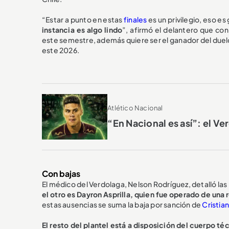
“Estar a punto en estas
finales
es un privilegio, eso e
instancia es algo lindo
”, afirmó el delantero que con
este semestre, además quiere ser el ganador del duelo 
este 2026.
Atlético Nacional
“En Nacional es así”: el V
Con bajas
El médico del Verdolaga, Nelson Rodríguez, detalló las
el otro es Dayron Asprilla, quien fue operado de una r
estas ausencias se suma la baja por sanción de
Cristia
El resto del plantel está a disposición del cuerpo té