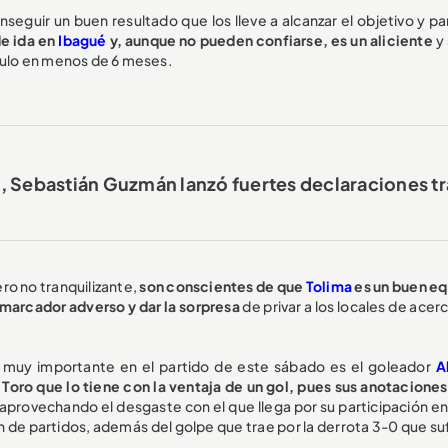
seguir un buen resultado que los lleve a alcanzar el objetivo y pa
de ida en
Ibagué
y, aunque no pueden confiarse, es un aliciente
y
ítulo en menos de 6 meses.
, Sebastián Guzmán lanzó fuertes declaraciones tr
ro no tranquilizante,
son conscientes de que
Tolima
es un buen eq
l marcador adverso y dar la sorpresa
de privar a los locales de acer
 muy importante en el partido de este sábado es el goleador
A
lo Toro que lo tiene con la ventaja de un gol, pues sus anotacione
 aprovechando el desgaste con el que llega por su participación e
n de partidos, además del golpe que trae por la derrota 3-0 que su