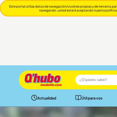
Este portal utiliza datos de navegación/cookies propias y de terceros par
navegando, usted estará aceptando nuestra política
Actualidad
Útil para vos