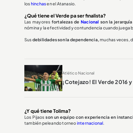
los
hinchas
en el Atanasio.
¿Qué tiene el Verde pa ser finalista?
Las mayores
fortalezas de
Nacional
son la jerarquí
nómina y la efectividad y contundencia cuando juega b
Sus
debilidades son la dependencia,
muchas veces, de
Atlético Nacional
¡Cotejazo! El Verde 2016 y
¿Y qué tiene Tolima?
Los Pijaos
son un equipo con experiencia en instanci
también peleando torneo
internacional
.