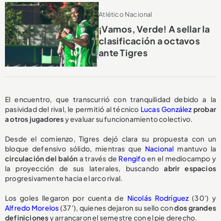
Atlético Nacional
¡Vamos, Verde! A sellar la
clasificación a octavos
ante Tigres
El encuentro, que transcurrió con tranquilidad debido a la
pasividad del rival, le permitió al técnico
Lucas González
probar
a otros jugadores
y evaluar su funcionamiento colectivo.
Desde el comienzo, Tigres dejó clara su propuesta con un
bloque defensivo sólido, mientras que
Nacional
mantuvo la
circulación del balón
a través de
Rengifo
en el mediocampo y
la proyección de sus laterales, buscando
abrir espacios
progresivamente hacia el arco rival.
Los goles llegaron por cuenta de
Nicolás Rodríguez
(30’) y
Alfredo Morelos
(37’), quienes dejaron su sello con
dos grandes
definiciones
y arrancaron el semestre con el pie derecho.