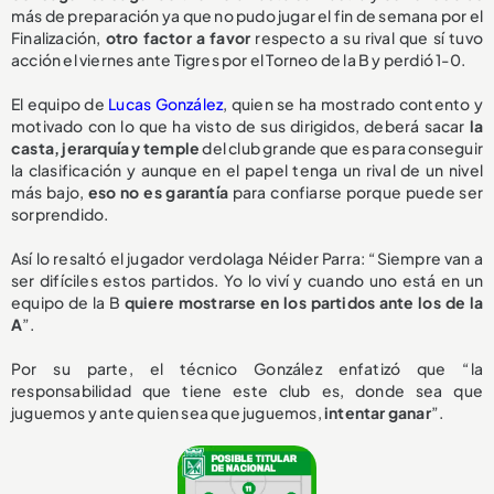
más de preparación ya que no pudo jugar el fin de semana por el
Finalización,
otro factor a favor
respecto a su rival que sí tuvo
acción el viernes ante Tigres por el Torneo de la B y perdió 1-0.
El equipo de
Lucas González
, quien se ha mostrado contento y
motivado con lo que ha visto de sus dirigidos, deberá sacar
la
casta, jerarquía y temple
del club grande que es para conseguir
la clasificación y aunque en el papel tenga un rival de un nivel
más bajo,
eso no es garantía
para confiarse porque puede ser
sorprendido.
Así lo resaltó el jugador verdolaga Néider Parra: “Siempre van a
ser difíciles estos partidos. Yo lo viví y cuando uno está en un
equipo de la B
quiere mostrarse en los partidos ante los de la
A
”.
Por su parte, el técnico González enfatizó que “la
responsabilidad que tiene este club es, donde sea que
juguemos y ante quien sea que juguemos,
intentar ganar
”.