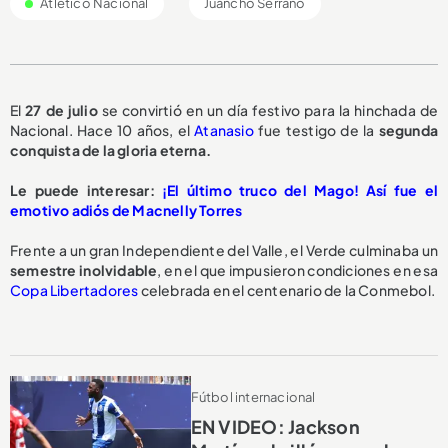
Atlético Nacional
Juancho Serrano
El
27 de julio
se convirtió en un día festivo para la hinchada de
Nacional. Hace 10 años, el
Atanasio
fue testigo de la
segunda
conquista de la gloria eterna.
Le puede interesar:
¡El último truco del Mago! Así fue el
emotivo adiós de Macnelly Torres
Frente a un gran Independiente del Valle, el Verde culminaba un
semestre inolvidable
, en el que impusieron condiciones en esa
Copa Libertadores
celebrada en el centenario de la Conmebol.
Fútbol internacional
EN VIDEO: Jackson