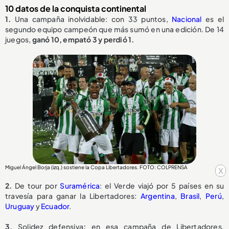
10 datos de la conquista continental
1.
Una campaña inolvidable: con 33 puntos,
Nacional
es el
segundo equipo campeón que más sumó en una edición. De 14
juegos,
ganó 10, empató 3 y perdió 1.
Miguel Ángel Borja (izq.) sostiene la Copa Libertadores. FOTO: COLPRENSA
x
2.
De tour por
Suramérica
: el Verde viajó por 5 países en su
travesía para ganar la Libertadores:
Argentina
,
Brasil
,
Perú
,
Uruguay
y
Ecuador
.
3.
Solidez defensiva
:
en esa campaña de Libertadores,