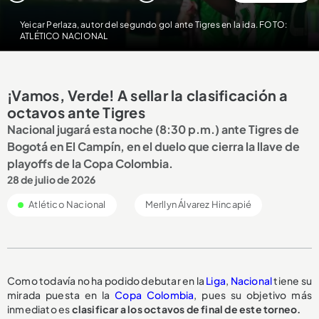
Yeicar Perlaza, autor del segundo gol ante Tigres en la ida. FOTO:
ATLÉTICO NACIONAL
¡Vamos, Verde! A sellar la clasificación a
octavos ante Tigres
Nacional jugará esta noche (8:30 p.m.) ante Tigres de
Bogotá en El Campín, en el duelo que cierra la llave de
playoffs de la Copa Colombia.
28 de julio de 2026
Atlético Nacional
Merllyn Álvarez Hincapié
Como todavía no ha podido debutar en la
Liga
,
Nacional
tiene su
mirada puesta en la
Copa Colombia
, pues su objetivo más
inmediato es
clasificar a los octavos de final de este torneo.