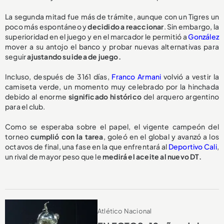
La segunda mitad fue más de trámite, aunque con un Tigres un
poco más espontáneo y
decidido a reaccionar
. Sin embargo, la
superioridad en el juego y en el marcador le permitió a
González
mover a su antojo el banco y probar nuevas alternativas para
seguir
ajustando su idea de juego.
Incluso, después de 3161 días,
Franco Armani
volvió a vestir la
camiseta verde, un momento muy celebrado por la hinchada
debido al enorme
significado histórico
del arquero argentino
para el club.
Como se esperaba sobre el papel, el vigente campeón del
torneo
cumplió con la tarea
, goleó en el global y avanzó a los
octavos de final, una fase en la que enfrentará al
Deportivo Cali
,
un rival de mayor peso que le
medirá el aceite al nuevo DT.
Atlético Nacional