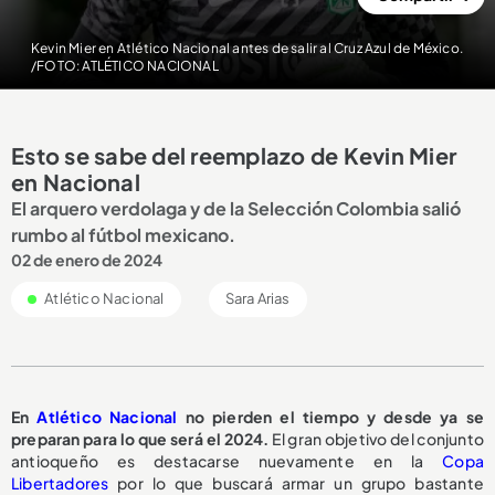
Kevin Mier en Atlético Nacional antes de salir al Cruz Azul de México.
/FOTO: ATLÉTICO NACIONAL
Esto se sabe del reemplazo de Kevin Mier
en Nacional
El arquero verdolaga y de la Selección Colombia salió
rumbo al fútbol mexicano.
02 de enero de 2024
Atlético Nacional
Sara Arias
En
Atlético Nacional
no pierden el tiempo y desde ya se
preparan para lo que será el 2024.
El gran objetivo del conjunto
antioqueño es destacarse nuevamente en la
Copa
Libertadores
por lo que buscará armar un grupo bastante