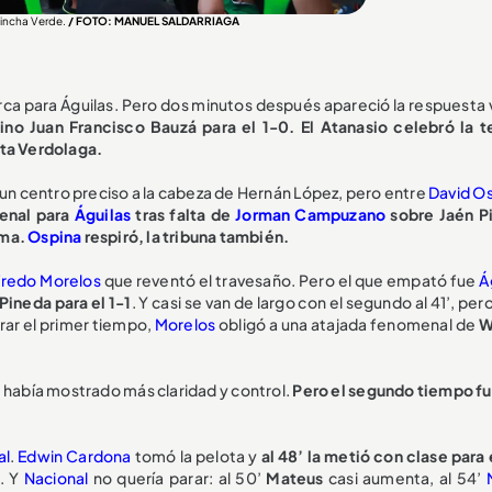
 Hincha Verde.
/ FOTO: MANUEL SALDARRIAGA
ca para Águilas. Pero dos minutos después apareció la respuesta 
ino Juan Francisco Bauzá para el 1-0. El Atanasio celebró la t
eta Verdolaga.
ó un centro preciso a la cabeza de Hernán López, pero entre
David O
penal para
Águilas
tras falta de
Jorman Campuzano
sobre Jaén P
ima.
Ospina
respiró, la tribuna también.
fredo Morelos
que reventó el travesaño. Pero el que empató fue
Á
Pineda para el 1-1
. Y casi se van de largo con el segundo al 41’, pero
rrar el primer tiempo,
Morelos
obligó a una atajada fenomenal de
W
e había mostrado más claridad y control.
Pero el segundo tiempo fu
al
.
Edwin Cardona
tomó la pelota y
al 48’ la metió con clase para 
. Y
Nacional
no quería parar: al 50’
Mateus
casi aumenta, al 54’