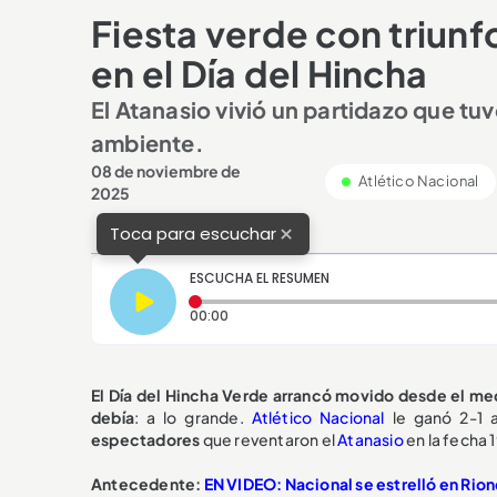
Fiesta verde con triunf
en el Día del Hincha
El Atanasio vivió un partidazo que tu
ambiente.
08 de noviembre de
Atlético Nacional
2025
×
Toca para escuchar
ESCUCHA EL RESUMEN
Tiempo transcurrido: 0 segundos
00:00
El Día del Hincha Verde arrancó movido desde el med
debía
: a lo grande.
Atlético Nacional
le ganó 2-1
espectadores
que reventaron el
Atanasio
en la fecha 1
Antecedente:
EN VIDEO: Nacional se estrelló en Rion