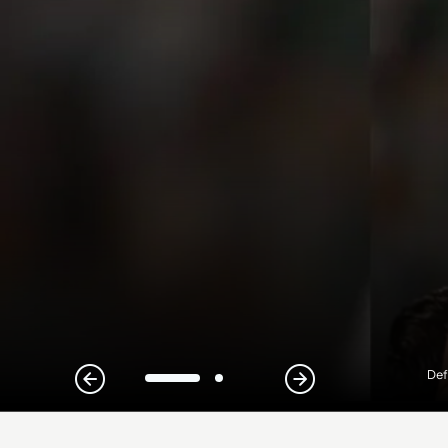
Def
1
2