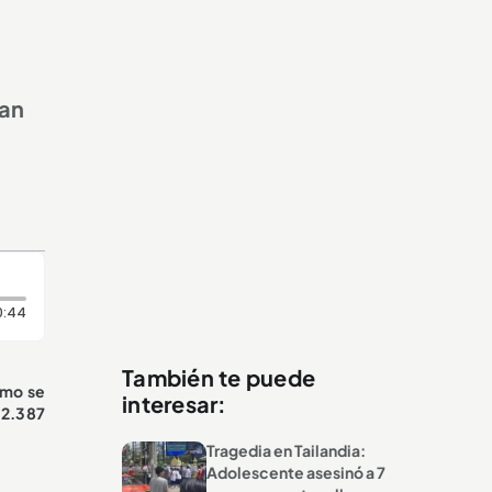
ran
Duración: 44 segundos
0:44
También te puede
omo se
interesar:
32.387
Tragedia en Tailandia:
Adolescente asesinó a 7