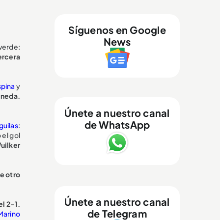
Síguenos en Google
News
verde:
ercera
spina
y
ineda.
Únete a nuestro canal
de WhatsApp
guilas
:
 el gol
uilker
e otro
Únete a nuestro canal
el 2-1.
de Telegram
Marino