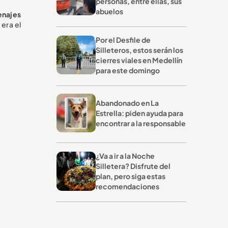
personas, entre ellas, sus
abuelos
enajes
 era el
Por el Desfile de
Silleteros, estos serán los
cierres viales en Medellín
para este domingo
Abandonado en La
Estrella: piden ayuda para
encontrar a la responsable
¿Va a ir a la Noche
Silletera? Disfrute del
plan, pero siga estas
recomendaciones