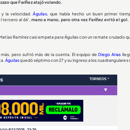
zazo que Faríñez atajó volando.
s y la velocidad.
Águilas
, que había hecho un buen primer tiem
l tercero al 66’,
mano a mano, pero otra vez Faríñez evitó el gol.
’ Matías Ramírez casi empata para Águilas con un remate cruzado qu
ue más, pero sufrió más de la cuenta. El equipo de
Diego Arias
lleg
ta.
Águilas
quedó séptimo con 27 y su ingreso a los cuadrangulares