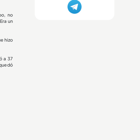
po, no
Era un
e hizo
ó a 37
 quedó