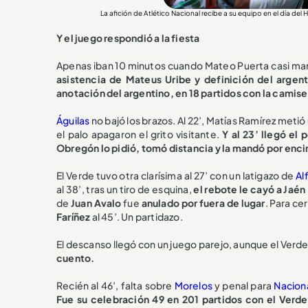
La afición de Atlético Nacional recibe a su equipo en el día del
Y el juego respondió a la fiesta
Apenas iban 10 minutos cuando Mateo Puerta casi mar
asistencia de Mateus Uribe y definición del argent
anotación del argentino, en 18 partidos con la camis
Águilas
no bajó los brazos. Al 22’, Matías Ramírez meti
el palo apagaron el grito visitante.
Y al 23’ llegó el 
Obregón lo pidió, tomó distancia y la mandó por enc
El Verde tuvo otra clarísima al 27’ con un latigazo de
Al
al 38’, tras un tiro de esquina,
el rebote le cayó a Jaén 
de
Juan Avalo
fue
anulado por fuera de lugar
. Para ce
Faríñez
al 45’. Un partidazo.
El descanso llegó con un juego parejo, aunque el Verd
cuento.
Recién al 46’, falta sobre
Morelos
y penal para
Nacion
Fue su celebración 49 en 201 partidos con el Verde