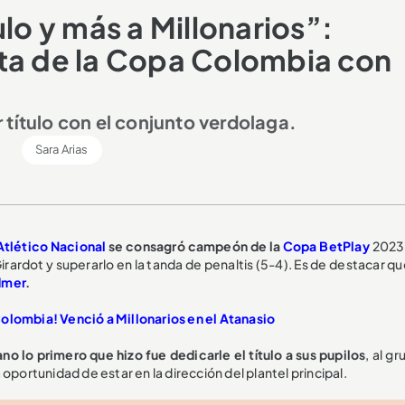
ulo y más a Millonarios”:
sta de la Copa Colombia con
 título con el conjunto verdolaga.
Sara Arias
Atlético Nacional
se consagró campeón de la
Copa BetPlay
2023
irardot y superarlo en la tanda de penaltis (5-4). Es de destacar q
dmer
.
Colombia! Venció a Millonarios en el Atanasio
no lo primero que hizo fue dedicarle el título a sus pupilos
, al g
a oportunidad de estar en la dirección del plantel principal.