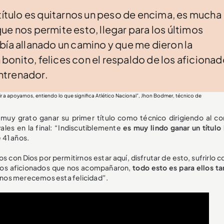
 título es quitarnos un peso de encima, es mucha
 que nos permite esto, llegar para los últimos
bía allanado un camino y que me dieron la
n bonito, felices con el respaldo de los aficiona
ntrenador.
r a apoyarnos, entiendo lo que significa Atlético Nacional”, Jhon Bodmer, técnico de
muy grato ganar su primer título como técnico dirigiendo al co
ales en la final: “Indiscutiblemente
es muy lindo ganar un título 
 41 años.
 con Dios por permitirnos estar aquí, disfrutar de esto, sufrirlo 
 los aficionados que nos acompañaron,
todo esto es para ellos t
y nos merecemos esta felicidad”.