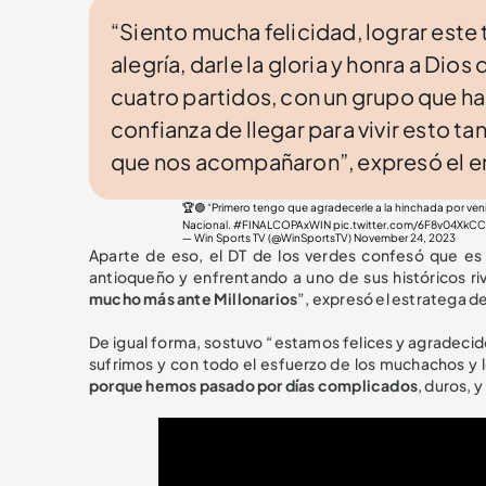
“Siento mucha felicidad, lograr este
alegría, darle la gloria y honra a Dios
cuatro partidos, con un grupo que ha
confianza de llegar para vivir esto ta
que nos acompañaron”, expresó el e
🏆🟢 “Primero tengo que agradecerle a la hinchada por veni
Nacional.
#FINALCOPAxWIN
pic.twitter.com/6F8v04XkCC
— Win Sports TV (@WinSportsTV)
November 24, 2023
Aparte de eso, el DT de los verdes confesó que es 
antioqueño y enfrentando a uno de sus históricos riv
mucho más ante Millonarios
”, expresó el estratega de
De igual forma, sostuvo “estamos felices y agradecidos
sufrimos y con todo el esfuerzo de los muchachos y
porque hemos pasado por días complicados
, duros, 