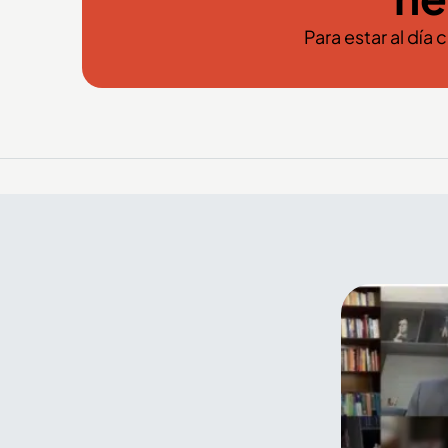
Para estar al día 
El arte y el color de la Feria
de Flores también se
encuentran en el Palacio
Nacional de Medellín