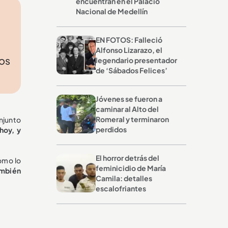
encuentran en el Palacio
Nacional de Medellín
EN FOTOS: Falleció
Alfonso Lizarazo, el
dos
legendario presentador
de ‘Sábados Felices’
Jóvenes se fueron a
caminar al Alto del
Romeral y terminaron
njunto
perdidos
hoy, y
El horror detrás del
como lo
feminicidio de María
ambién
Camila: detalles
escalofriantes