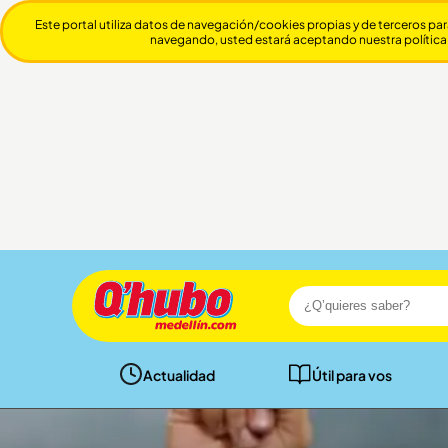
Este portal utiliza datos de navegación/cookies propias y de terceros par
navegando, usted estará aceptando nuestra política
Actualidad
Útil para vos