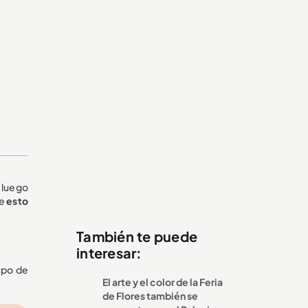
 luego
ue
esto
También te puede
interesar:
rupo de
El arte y el color de la Feria
de Flores también se