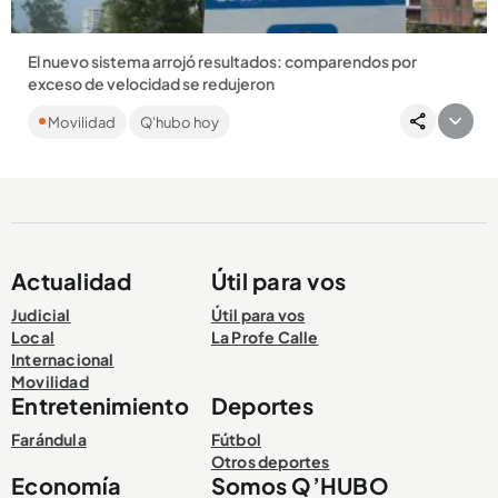
El nuevo sistema arrojó resultados: comparendos por
exceso de velocidad se redujeron
Las sanciones por Soat y técnico-mecánica también se
Movilidad
Q'hubo hoy
redujeron en un 27 % y un 21 %....
Actualidad
Útil para vos
Compartir Noticia
Judicial
Útil para vos
Local
La Profe Calle
Internacional
Movilidad
Entretenimiento
Deportes
Farándula
Fútbol
Otros deportes
Economía
Somos Q’HUBO