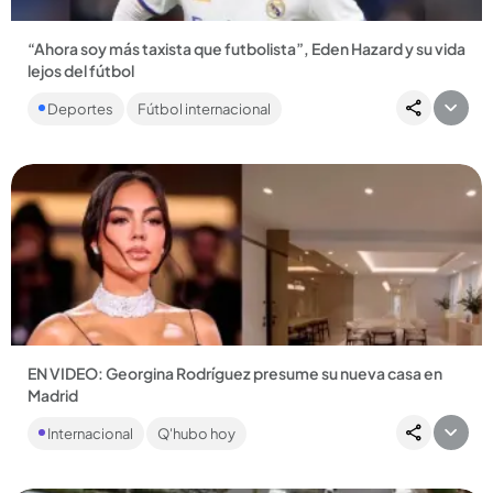
“Ahora soy más taxista que futbolista”, Eden Hazard y su vida
lejos del fútbol
“La vida pasa muy rápido, especialmente en el fútbol. Ayer
Deportes
Fútbol internacional
tenía 19 años y hoy tengo 35”, dijo el exfutbolista. ...
Compartir Noticia
EN VIDEO: Georgina Rodríguez presume su nueva casa en
Madrid
Con 400 metros cuadrados y avalada en 5 millones de euros,
Internacional
Q'hubo hoy
es el sueño cumplido de la empresaria argentino-española....