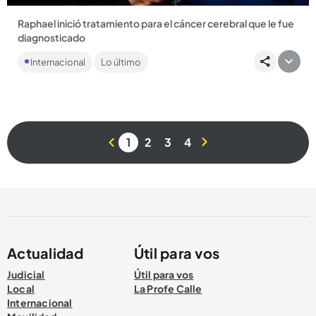
Raphael inició tratamiento para el cáncer cerebral que le fue
diagnosticado
El artista español fue hospitalizado hace 10 días, tras
Internacional
Lo último
presentar síntomas neurológicos....
1
2
3
4
Compartir Noticia
Actualidad
Útil para vos
Judicial
Útil para vos
Local
La Profe Calle
Internacional