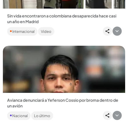
Sin vida encontraron a colombiana desaparecida hace casi
un año en Madrid
Orlinda Marín viajaba de regreso a Colombia con su papá, de
Internacional
Video
83 años, y desapareció mientras hacían una escala en la
capital...
Compartir Noticia
Avianca denunciará a Yeferson Cossio por broma dentro de
un avión
La aerolínea manifestó su incomodidad por las acciones del
Nacional
Lo último
influencer, que causaron un riesgo en el vuelo internacional....