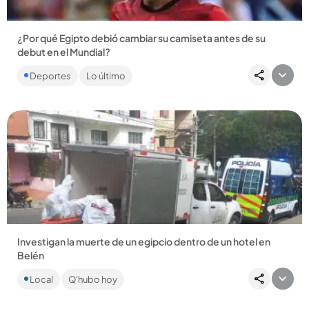
¿Por qué Egipto debió cambiar su camiseta antes de su
debut en el Mundial?
La selección norteafricana tuvo que cambiar los dorsales y
Deportes
Lo último
quitar detalles de su escudo....
Compartir Noticia
Investigan la muerte de un egipcio dentro de un hotel en
Belén
El hombre, de 33 años, fue encontrado por el administrador
Local
Q'hubo hoy
del lugar cuando abrió la puerta. Fue llevado a Medicina
Legal...