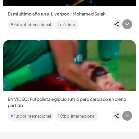
Es mi último año en el Liverpool: Mohamed Salah
El delantero egipcio Mohamed Salah confesó que no ha
Fútbol internacional
Lo último
renovado con los Reds y terminará su vínculo en este 2025....
Compartir Noticia
EN VIDEO: Futbolista egipcio sufrió paro cardíaco en pleno
partido
Ahmed Refaat se encuentra en cuidados intensivos. ...
Fútbol internacional
Fútbol internacional