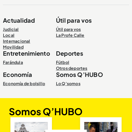
Actualidad
Útil para vos
Compartir Noticia
Judicial
Útil para vos
Local
La Profe Calle
Internacional
Movilidad
Entretenimiento
Deportes
Farándula
Fútbol
Otros deportes
Economía
Somos Q’HUBO
Economía de bolsillo
Lo Q’somos
Somos Q’HUBO