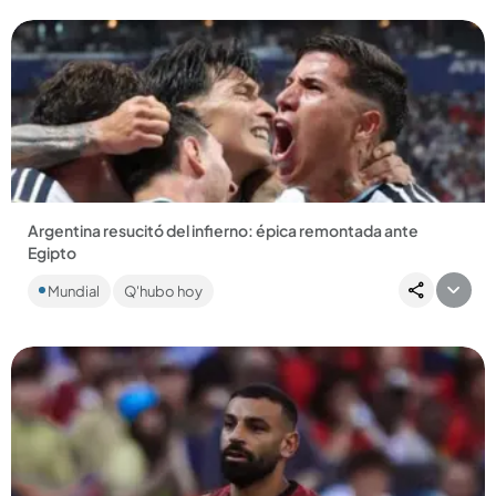
Argentina resucitó del infierno: épica remontada ante
Egipto
La Scaloneta firmó una página histórica en el Mundial:
Mundial
Q'hubo hoy
remontó un 0-2 en los últimos 10 minutos ante unos faraones
que soñaban...
Compartir Noticia