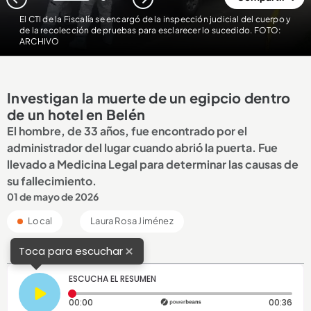
1
2
El CTI de la Fiscalía se encargó de la inspección judicial del cuerpo y
de la recolección de pruebas para esclarecer lo sucedido. FOTO:
ARCHIVO
Investigan la muerte de un egipcio dentro
de un hotel en Belén
El hombre, de 33 años, fue encontrado por el
administrador del lugar cuando abrió la puerta. Fue
llevado a Medicina Legal para determinar las causas de
su fallecimiento.
01 de mayo de 2026
Local
Laura Rosa Jiménez
×
Toca para escuchar
ESCUCHA EL RESUMEN
Tiempo transcurrido: 0 segundos
Dura
00:00
00:36