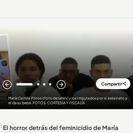
Compartir
1
2
3
4
María Camila Potosí (foto detalles) y los imputados por si asesinato y
el de su bebé. FOTOS: CORTESÍA Y FISCALÍA
El horror detrás del feminicidio de María