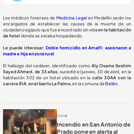
Los médicos forenses de
Medicina Legal
en Medellín serán los
encargados de establecer las causas de la muerte de un
ciudadano egipcio que fue encontrado sin vida
en la habitación
de hotel
donde se estaba hospedando.
Le puede interesar:
Doble homicidio en Amalfi: asesinaron a
madre e hija en zona rural
El hallazgo del cadáver, identificado como
Aly Osama Ibrahim
Sayed Ahmed, de 33 años
, sucedió el jueves, 30 de abril, en la
habitación 302 de un hotel ubicado en la
calle 30AA con la
carrera 81A
,
en el barrio La Palma
, en la comuna de
Belén
.
Local
Incendio en San Antonio de
Prado pone en alerta al