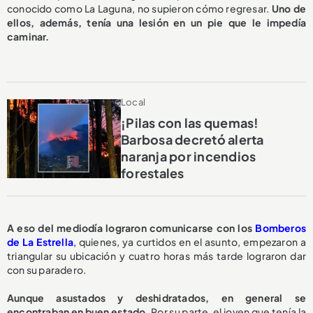
conocido como La Laguna, no supieron cómo regresar.
Uno de
ellos, además, tenía una lesión en un pie que le impedía
caminar.
Local
¡Pilas con las quemas!
Barbosa decretó alerta
naranja por incendios
forestales
A eso del mediodía lograron comunicarse con los
Bomberos
de La Estrella
,
quienes, ya curtidos en el asunto, empezaron a
triangular su ubicación y cuatro horas más tarde lograron dar
con su paradero.
Aunque asustados y deshidratados, en general se
encontraban en buen estado.
Por su parte, el joven que tenía la