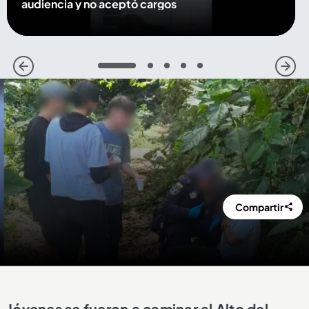
audiencia y no aceptó cargos
1
2
3
4
5
Compartir
Jóvenes se fueron a caminar al Alto del