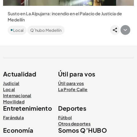
Susto en La Alpujarra: incendio en el Palacio de Justicia de
Medellín
El fuego se presentó en el sótano del edificio este martes, 5
Local
Q´hubo Medellín
de noviembre. No hubo personas heridas....
Actualidad
Útil para vos
Compartir Noticia
Judicial
Útil para vos
Local
La Profe Calle
Internacional
Movilidad
Entretenimiento
Deportes
Farándula
Fútbol
Otros deportes
Economía
Somos Q’HUBO