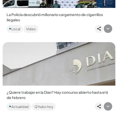
La Policía descubrió millonario cargamento de cigarrillos
ilegales
La mercancía estaría avaluada en $ 1300 millones y fue
Local
Video
ubicada en el barrio San Bernardo, en Belén. ...
Compartir Noticia
¿Quiere trabajar en la Dian? Hay concurso abierto hasta el 6
de febrero
¿Busca empleo estable y bien remunerado? La Dian abrió
Actualidad
Q'hubo hoy
concurso con 1142 plazas. Hay tiempo de pagar los derechos
de inscripción...