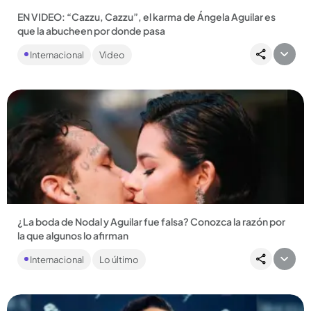
EN VIDEO: “Cazzu, Cazzu”, el karma de Ángela Aguilar es
que la abucheen por donde pasa
Y aunque Christian Nodal no puede ocultar su rostro de
Internacional
Video
molestia, ha preferido ignorar a las multitudes cuando
abuchean a...
Compartir Noticia
¿La boda de Nodal y Aguilar fue falsa? Conozca la razón por
la que algunos lo afirman
Al parecer, hay irregularidades en el registro del acta de
Internacional
Lo último
matrimonio de los artistas. ...