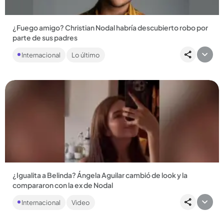
¿Fuego amigo? Christian Nodal habría descubierto robo por
parte de sus padres
Al parecer, la relación del cantante mexicano con sus
Internacional
Lo último
progenitores está muy fracturada por cuenta de
movimientos irregulares...
Compartir Noticia
¿Igualita a Belinda? Ángela Aguilar cambió de look y la
compararon con la ex de Nodal
La cantante y actual esposa de Christian Nodal levantó todo
Internacional
Video
tipo de opiniones y reacciones en redes sociales por el
parecido...