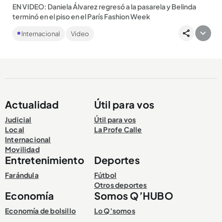
EN VIDEO: Daniela Álvarez regresó a la pasarela y Belinda
terminó en el piso en el París Fashion Week
El primer día de la semana de la moda de París será
Internacional
Video
memorable para la exseñorita Colombia, quien con su
prótesis se desfiló...
Actualidad
Útil para vos
Compartir Noticia
Judicial
Útil para vos
Local
La Profe Calle
Internacional
Movilidad
Entretenimiento
Deportes
Farándula
Fútbol
Otros deportes
Economía
Somos Q’HUBO
Economía de bolsillo
Lo Q’somos