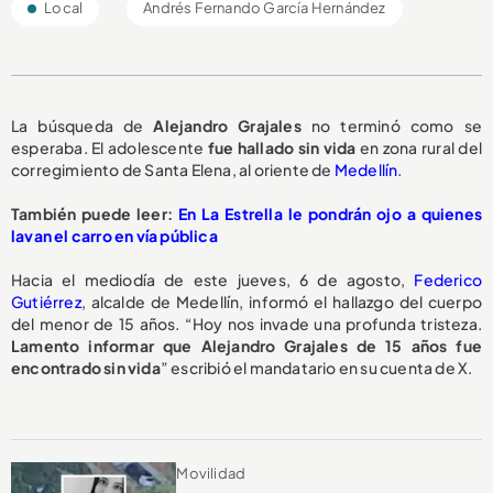
Local
Andrés Fernando García Hernández
La búsqueda de
Alejandro Grajales
no terminó como se
esperaba. El adolescente
fue hallado sin vida
en zona rural del
corregimiento de Santa Elena, al oriente de
Medellín
.
También puede leer:
En La Estrella le pondrán ojo a quienes
lavan el carro en vía pública
Hacia el mediodía de este jueves, 6 de agosto,
Federico
Gutiérrez
, alcalde de Medellín, informó el hallazgo del cuerpo
del menor de 15 años. “Hoy nos invade una profunda tristeza.
Lamento informar que Alejandro Grajales de 15 años fue
encontrado sin vida
” escribió el mandatario en su cuenta de X.
Movilidad