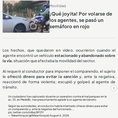
Movilidad
¡Qué joyita! Por volarse de
los agentes, se pasó un
semáforo en rojo
Los hechos, que quedaron en video, ocurrieron cuando el
agente encontró un vehículo
estacionado y abandonado sobre
la vía
, situación que afectaba la movilidad del sector.
Al requerir al conductor para imponer el comparendo, el sujeto
le
ofreció dinero para evitar la sanción
y, ante la negativa,
reaccionó de forma violenta; escupió y golpeó al agente de
tránsito.
x
Un ciudadano fue capturado durante un operativo contra el mal parqueo en la
av. 33, en Medellín, tras presuntamente agredir a un agente de tránsito.
Según las autoridades, el conductor habría intentado ofrecer dinero para evitar
un comparendo y, ante la negativa del funcionario,...
pic.twitter.com/m8qc8lY2IY
— Teleantioquia (@Teleantioquia)
August 6, 2026