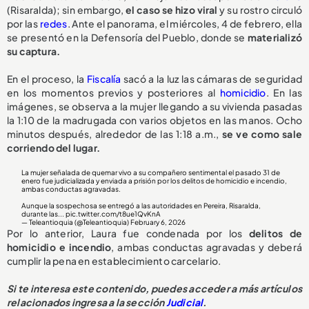
(Risaralda); sin embargo,
el caso se hizo viral
y su rostro circuló
por las
redes
. Ante el panorama, el miércoles, 4 de febrero, ella
se presentó en la Defensoría del Pueblo, donde se
materializó
su captura.
En el proceso, la
Fiscalía
sacó a la luz las cámaras de seguridad
en los momentos previos y posteriores al
homicidio
. En las
imágenes, se observa a la mujer llegando a su vivienda pasadas
la 1:10 de la madrugada con varios objetos en las manos. Ocho
minutos después, alrededor de las 1:18 a.m.,
se ve como sale
corriendo del lugar.
La mujer señalada de quemar vivo a su compañero sentimental el pasado 31 de
enero fue judicializada y enviada a prisión por los delitos de homicidio e incendio,
ambas conductas agravadas.
Aunque la sospechosa se entregó a las autoridades en Pereira, Risaralda,
durante las...
pic.twitter.com/t8ue1QvKnA
— Teleantioquia (@Teleantioquia)
February 6, 2026
Por lo anterior, Laura fue condenada por los
delitos de
homicidio e incendio
, ambas conductas agravadas y deberá
cumplir la pena en establecimiento carcelario.
Si te interesa este contenido, puedes acceder a más artículos
relacionados ingresa a la sección
Judicial
.