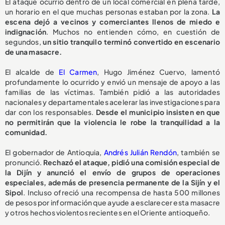
El ataque ocurrió dentro de un local comercial en plena tarde,
un horario en el que muchas personas estaban por la zona.
La
escena dejó a vecinos y comerciantes llenos de miedo e
indignación
. Muchos no entienden cómo, en cuestión de
segundos,
un sitio tranquilo terminó convertido en escenario
de una masacre.
El alcalde de
El Carmen
, Hugo Jiménez Cuervo, lamentó
profundamente lo ocurrido y envió un mensaje de apoyo a las
familias de las víctimas. También pidió a las autoridades
nacionales y departamentales acelerar las investigaciones para
dar con los responsables.
Desde el municipio insisten en que
no permitirán que la violencia le robe la tranquilidad a la
comunidad.
El gobernador de Antioquia,
Andrés Julián Rendón
, también se
pronunció.
Rechazó el ataque, pidió una comisión especial de
la Dijín y anunció el envío de grupos de operaciones
especiales, además de presencia permanente de la Sijín y el
Sipol
. Incluso ofreció una recompensa de hasta 500 millones
de pesos por información que ayude a esclarecer esta masacre
y otros hechos violentos recientes en el Oriente antioqueño.