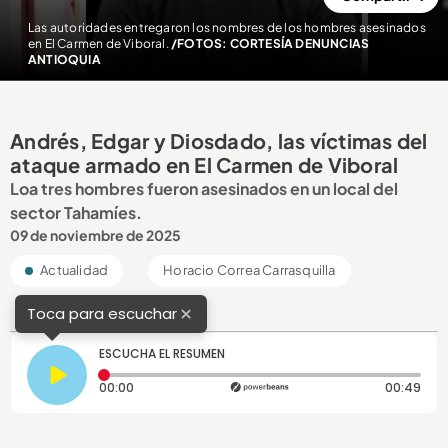
Las autoridades entregaron los nombres de los hombres asesinados
en El Carmen de Viboral.
/FOTOS: CORTESÍA DENUNCIAS
ANTIOQUIA
Andrés, Edgar y Diosdado, las víctimas del
ataque armado en El Carmen de Viboral
Loa tres hombres fueron asesinados en un local del
sector Tahamíes.
09 de noviembre de 2025
Actualidad
Horacio Correa Carrasquilla
×
Toca para escuchar
ESCUCHA EL RESUMEN
Tiempo transcurrido: 0 segundos
Dura
00:00
00:49