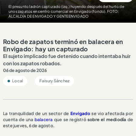
El presunto ladrón capturado (izq.) huyendo después del hurto de
unos zapatos en centro comercial en Envigado (fondo). FOTO:
ALCALDÍA DE ENVIGADO Y GENTEENVIGADO
Robo de zapatos terminó en balacera en
Envigado: hay un capturado
El sujeto implicado fue detenido cuando intentaba huir
con los zapatos robados.
06 de agosto de 2026
Local
Faisury Sánchez
La tranquilidad de un sector de
Envigado
se vio afectada por
cuenta de una
balacera
que se registró
sobre el mediodía
de
este jueves, 6 de agosto.