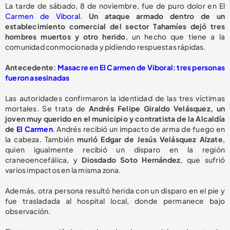
La tarde de sábado, 8 de noviembre, fue de puro dolor en El
Carmen de Viboral
.
Un ataque armado dentro de un
establecimiento comercial del sector Tahamíes dejó tres
hombres muertos y otro herido
, un hecho que tiene a la
comunidad conmocionada y pidiendo respuestas rápidas.
Antecedente:
Masacre en El Carmen de Viboral: tres personas
fueron asesinadas
Las autoridades confirmaron la identidad de las tres víctimas
mortales. Se trata de
Andrés Felipe Giraldo Velásquez, un
joven muy querido en el municipio y contratista de la Alcaldía
de
El Carmen
. Andrés recibió un impacto de arma de fuego en
la cabeza. También
murió Edgar de Jesús Velásquez Alzate
,
quien igualmente recibió un disparo en la región
craneoencefálica, y
Diosdado Soto Hernández
, que sufrió
varios impactos en la misma zona.
Además, otra persona resultó herida con un disparo en el pie y
fue trasladada al hospital local, donde permanece bajo
observación.