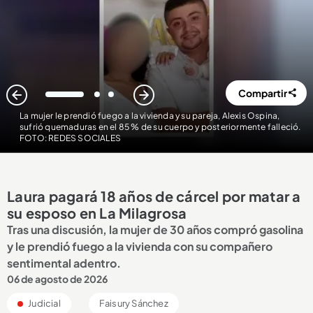
Compartir
1
2
3
La mujer le prendió fuego a la vivienda y su pareja, Alexis Ospina,
sufrió quemaduras en el 85 % de su cuerpo y posteriormente falleció.
FOTO: REDES SOCIALES
Laura pagará 18 años de cárcel por matar a
su esposo en La Milagrosa
Tras una discusión, la mujer de 30 años compró gasolina
y le prendió fuego a la vivienda con su compañero
sentimental adentro.
06 de agosto de 2026
Judicial
Faisury Sánchez