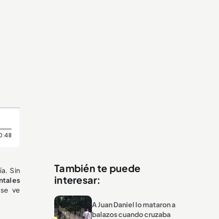
Duración: 48 segundos
0:48
También te puede
a. Sin
interesar:
ntales
 se ve
A Juan Daniel lo mataron a
balazos cuando cruzaba