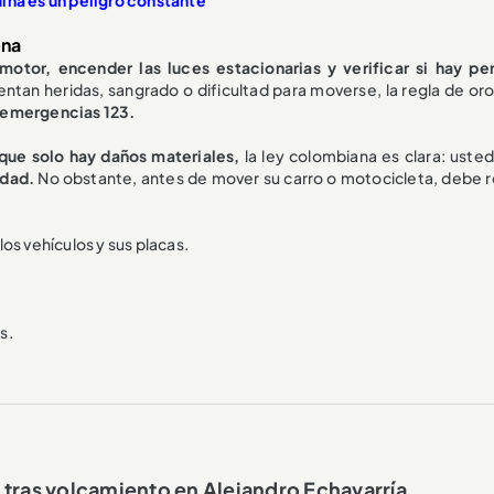
ena
motor, encender las luces estacionarias y verificar si hay pe
entan heridas, sangrado o dificultad para moverse, la regla de or
e emergencias 123.
 que solo hay daños materiales,
la ley colombiana es clara: uste
idad.
No obstante, antes de mover su carro o motocicleta, debe re
 los vehículos y sus placas.
s.
 tras volcamiento en Alejandro Echavarría