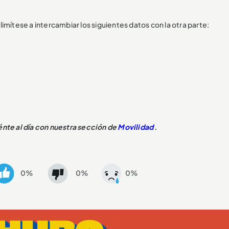
limítese a intercambiar los siguientes datos con la otra parte:
énte al día con nuestra sección de
Movilidad
.
0%
0%
0%