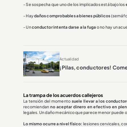
- Se sospecha que uno de los implicados está bajo los
- Hay
daños comprobables a bienes públicos
(semáfo
- Un
conductor intenta darse a la fuga
o no hay un acu
Actualidad
¡Pilas, conductores! Come
La trampa de los acuerdos callejeros
La tensión del momento
suele llevar a los conductor
recomiendan
no aceptar dinero en efectivo en plen
legales. Un daño mecánico que parece menor puede oc
Lo mismo ocurre a nivel físico:
lesiones cervicales, co