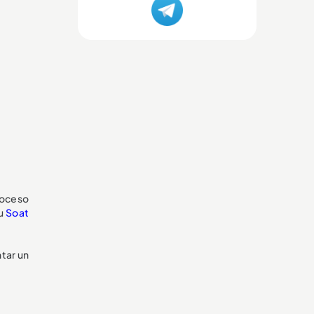
proceso
su
Soat
ntar un