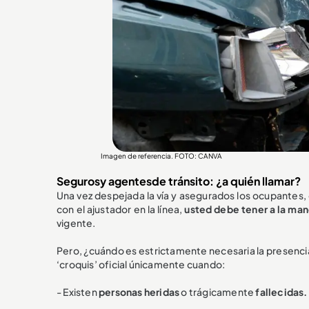
Imagen de referencia. FOTO: CANVA
Segurosy agentesde tránsito: ¿a quién llamar?
Una vez despejada la vía y asegurados los ocupantes, 
con el ajustador en la línea,
usted debe tener a la man
vigente.
Pero, ¿cuándo es estrictamente necesaria la presencia 
‘croquis’ oficial únicamente cuando:
- Existen
personas heridas
o trágicamente
fallecidas.