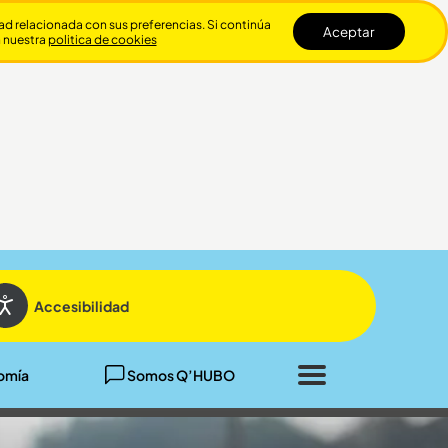
dad relacionada con sus preferencias. Si continúa
Aceptar
n nuestra
politica de cookies
Cerrar
Accesibilidad
omía
Somos Q’HUBO