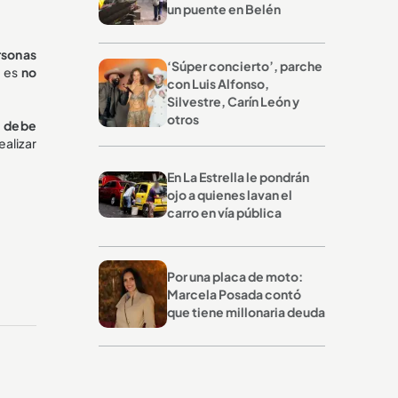
un puente en Belén
rsonas
‘Súper concierto’, parche
o es
no
con Luis Alfonso,
Silvestre, Carín León y
otros
d
debe
alizar
En La Estrella le pondrán
ojo a quienes lavan el
carro en vía pública
Por una placa de moto:
Marcela Posada contó
que tiene millonaria deuda