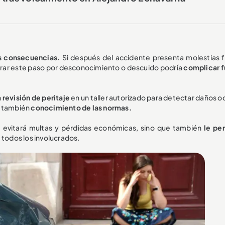
s consecuencias.
Si después del accidente presenta molestias fí
norar este paso por desconocimiento o descuido podría
complicar f
 revisión de peritaje
en un taller autorizado para detectar daños o
no también
conocimiento de las normas.
le evitará multas y pérdidas económicas, sino que también
le per
 todos los involucrados.