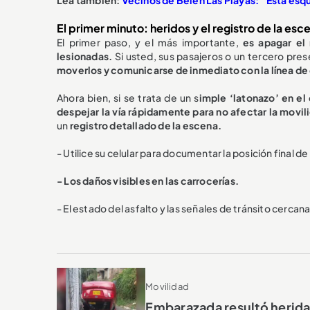
El primer minuto: heridos y el registro de la esc
El primer paso, y el más importante,
es apagar el 
lesionadas.
Si usted, sus pasajeros o un tercero pres
moverlos y comunicarse de inmediato con la línea d
Ahora bien, si se trata de un s
imple ‘latonazo’ en el
despejar la vía rápidamente para no afectar la movil
un
registro detallado de la escena.
- Utilice su celular para documentar la posición final de
- Los daños visibles en las carrocerías.
- El estado del asfalto y las señales de tránsito cercana
Movilidad
Embarazada resultó herida