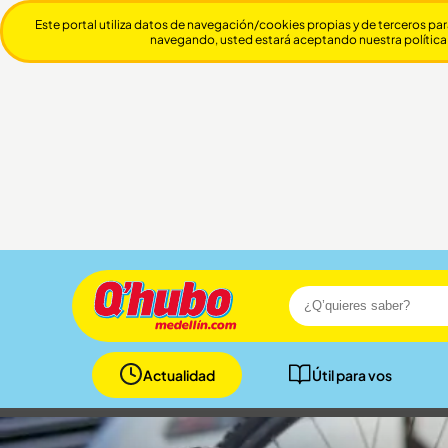
Este portal utiliza datos de navegación/cookies propias y de terceros par
navegando, usted estará aceptando nuestra política
Actualidad
Útil para vos