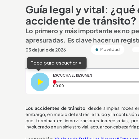
Guía legal y vital: ¿qué
accidente de tránsito?
Lo primero y más importante es no pe
apresuradas. Es clave hacer un regis
03 de junio de 2026
Movilidad
×
Toca para escuchar
ESCUCHA EL RESUMEN
Tiempo transcurrido: 0 segundos
00:00
Los accidentes de tránsito
, desde simples roces en
embargo, en medio del estrés, el ruido y la confusió
que terminan en inmovilizaciones innecesarias, pro
involucrado en un siniestro vial, actuar con cabeza fría
Lea también:
Vecinos de Belén Las Playas: “Esta esqu