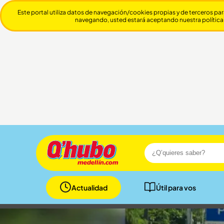
Este portal utiliza datos de navegación/cookies propias y de terceros par
navegando, usted estará aceptando nuestra política
Actualidad
Útil para vos