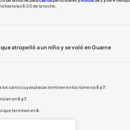
ana hasta las 8:00 de la noche.
 que atropelló a un niño y se voló en Guarne
a los carros cuyas placas terminen en los números
5 y 7.
inicien en
5 y 7.
cas que terminen en
4.