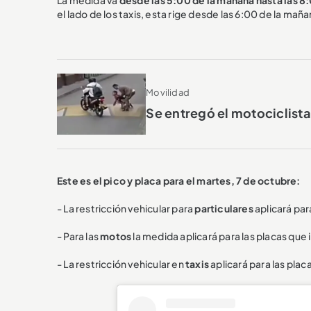
el lado de los taxis, esta rige desde las 6:00 de la mañ
Movilidad
Se entregó el motociclista
Este es el pico y placa para el martes, 7 de octubre:
- La restricción vehicular para
particulares
aplicará par
- Para las
motos
la medida aplicará para las placas que 
- La restricción vehicular en
taxis
aplicará para las pla