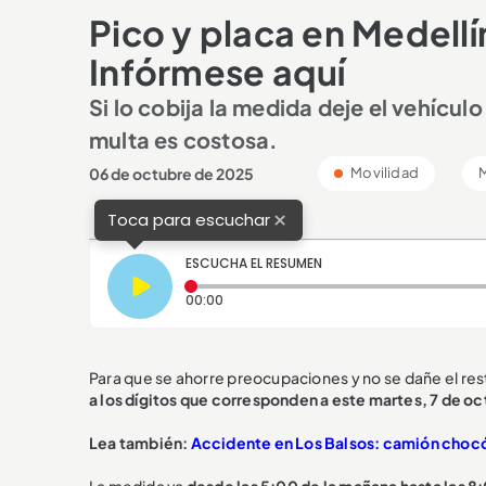
Pico y placa en Medellí
Infórmese aquí
Si lo cobija la medida deje el vehícul
multa es costosa.
06 de octubre de 2025
Movilidad
M
×
Toca para escuchar
ESCUCHA EL RESUMEN
Tiempo transcurrido: 0 segundos
00:00
Para que se ahorre preocupaciones y no se dañe el res
a los dígitos que corresponden a este martes, 7 de o
Lea también:
Accidente en Los Balsos: camión chocó 
La medida va
desde las 5:00 de la mañana hasta las 8