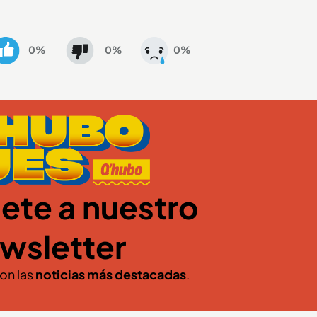
0%
0%
0%
ete a nuestro
wsletter
con las
noticias más destacadas
.