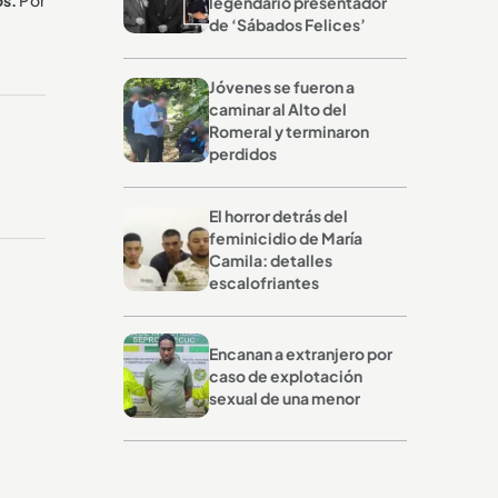
legendario presentador
de ‘Sábados Felices’
Jóvenes se fueron a
caminar al Alto del
Romeral y terminaron
perdidos
El horror detrás del
feminicidio de María
Camila: detalles
escalofriantes
Encanan a extranjero por
caso de explotación
sexual de una menor