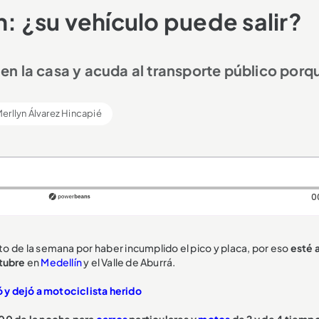
n: ¿su vehículo puede salir?
o en la casa y acuda al transporte público porq
erllyn Álvarez Hincapié
0
to de la semana por haber incumplido el pico y placa, por eso
esté 
ctubre
en
Medellín
y el Valle de Aburrá.
y dejó a motociclista herido
:00 de la noche para
carros
particulares y
motos
de 2 y de 4 tiemp