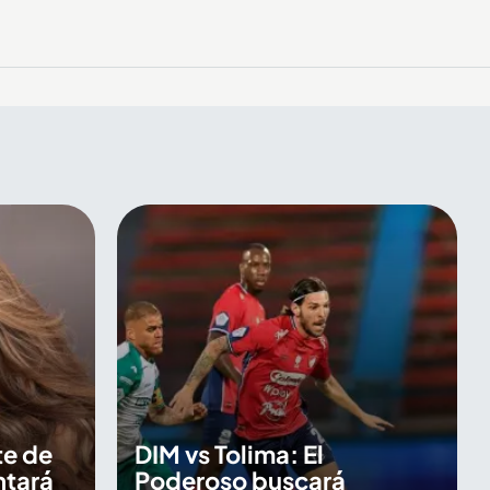
te de
DIM vs Tolima: El
ntará
Poderoso buscará