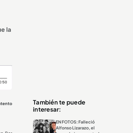
ue la
Duración: 50 segundos
0:50
También te puede
atento
interesar:
EN FOTOS: Falleció
Alfonso Lizarazo, el
os.
Por