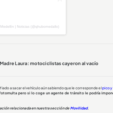
Medellín | Noticias (@qhubomedallo)
Madre Laura: motociclistas cayeron al vacío
ado a sacar el vehículo aún sabiendo que le corresponde el
pico y
otomulta pero si lo coge un agente de tránsito le podría impon
mación relacionada en nuestra sección de
Movilidad
.