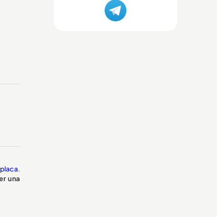
 placa
.
er una